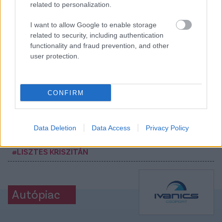
related to personalization.
I want to allow Google to enable storage
related to security, including authentication
Itt állíthatod be, hogy a Csakfoci az elsők
functionality and fraud prevention, and other
között legyen a Google-találatokban
user protection.
Tetszett a cikk? Megosztanád?
CONFIRM
Link másolása
Email küldés
CÍMKÉK:
#MAGYAR FOCI
#NB I
#FRADI
Data Deletion
Data Access
Privacy Policy
#FERENCVÁROS
#FTC
#IFJ. LISZTES KRISZTIÁN
#LISZTES KRISZITÁN
Autópiac