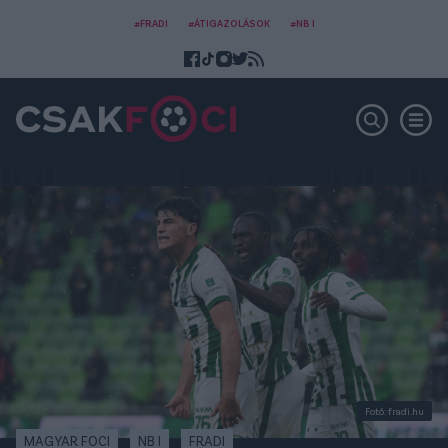
#FRADI
#ÁTIGAZOLÁSOK
#NB I
Fotó: fradi.hu
MAGYAR FOCI
NB I
FRADI