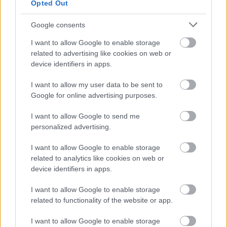
Opted Out
Google consents
I want to allow Google to enable storage
related to advertising like cookies on web or
device identifiers in apps.
I want to allow my user data to be sent to
Google for online advertising purposes.
Fradi: A PSG és a Juventus ellen is
játszott a jelenlegi BL-idényben az
I want to allow Google to send me
egyik legújabb kiszemelt - sajtóhír
personalized advertising.
Izraeli sajtóinformáció szerint a Fradi is érdeklődik a
I want to allow Google to enable storage
Maccabi Haifa középpályása iránt. A csakfoci.hu úgy
related to analytics like cookies on web or
tudja, hogy Abu Fani valóban kiszemelt a Fradinál, de a
device identifiers in apps.
jelenlegi állás szerint nincs túl nagy esély a
szerződtetésére.
I want to allow Google to enable storage
related to functionality of the website or app.
Elolvasom
I want to allow Google to enable storage