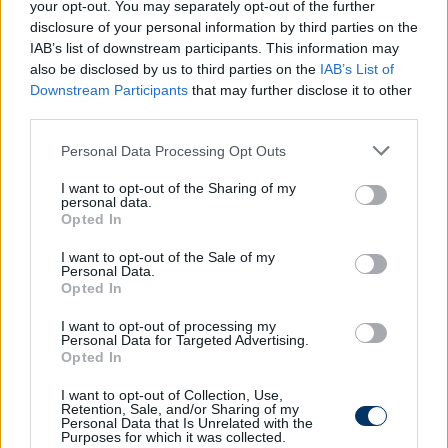
Furcsaságok a pro licenc körül:
your opt-out. You may separately opt-out of the further
Különleges szabályok miatt dolgozhat
disclosure of your personal information by third parties on the
majd három edző is az NB I-ben - ezt
IAB’s list of downstream participants. This information may
lépheti az MLSZ
also be disclosed by us to third parties on the
IAB’s List of
Downstream Participants
that may further disclose it to other
Két olyan edző juttathatja fel idén az NB I-be a
third parties.
csapatát, aki nem rendelkezik Pro licences
Please note that this website/app uses one or more Google
végzettséggel, de az élvonalban is olyan szakember áll
Personal Data Processing Opt Outs
services and may gather and store information including but
a második helyen a csapatával, akinek nincs papírja, és
not limited to your visit or usage behaviour. You may click to
I want to opt-out of the Sharing of my
elmondása szerint egy időben el is ment a kedve attól,
personal data.
grant or deny consent to Google and its third-party tags to
hogy jelentkezzen a tanfolyamra. Anomáliák,
Opted In
furcsaságok a Pro licenc körül.
use your data for below specified purposes in below Google
consent section.
I want to opt-out of the Sale of my
Elolvasom
Personal Data.
Opted In
Olvastad már?
I want to opt-out of processing my
Personal Data for Targeted Advertising.
Opted In
I want to opt-out of Collection, Use,
Retention, Sale, and/or Sharing of my
Personal Data that Is Unrelated with the
Purposes for which it was collected.