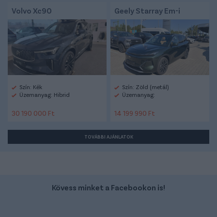
Volvo Xc90
Geely Starray Em-i
Szín: Kék
Szín: Zöld (metál)
Üzemanyag: Hibrid
Üzemanyag:
30 190 000 Ft
14 199 990 Ft
TOVÁBBI AJÁNLATOK
Kövess minket a Facebookon is!