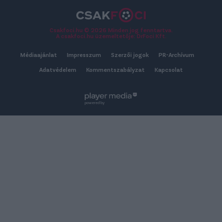
Csakfoci.hu © 2026 Minden jog fenntartva.
A csakfoci.hu üzemeltetője: DrFoci Kft.
Médiaajánlat
Impresszum
Szerzői jogok
PR-Archívum
Adatvédelem
Kommentszabályzat
Kapcsolat
powered by