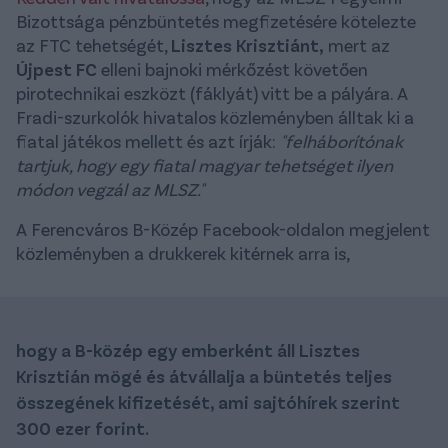
Bizottsága pénzbüntetés megfizetésére kötelezte
az FTC tehetségét,
Lisztes Krisztiánt,
mert az
Újpest FC
elleni bajnoki mérkőzést követően
pirotechnikai eszközt (fáklyát) vitt be a pályára. A
Fradi-szurkolók hivatalos közleményben álltak ki a
fiatal játékos mellett és azt írják:
"felháborítónak
tartjuk, hogy egy fiatal magyar tehetséget ilyen
módon vegzál az MLSZ."
A Ferencváros B-Közép Facebook-oldalon megjelent
közleményben a drukkerek kitérnek arra is,
hogy a B-közép egy emberként áll Lisztes
Krisztián mögé és átvállalja a büntetés teljes
összegének kifizetését, ami sajtóhírek szerint
300 ezer forint.