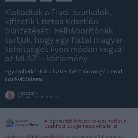
Kiakadtak a Fradi-szurkolók,
kifizetik Lisztes Krisztián
büntetését: "Felháborítónak
tartjuk, hogy egy fiatal magyar
tehetséget ilyen módon vegzál
az MLSZ" - közlemény
Egy emberként áll Lisztes Krisztián mögé a Fradi
szurkolótábora.
NYIKES ZOLTÁN
2023. MÁJUS 12., PÉNTEK 8:07
A legfrissebb hírekért kövess minket a
Csakfoci
Google News oldalán is!
Kedden vált hivatalossá
, hogy az MLSZ Fegyelmi