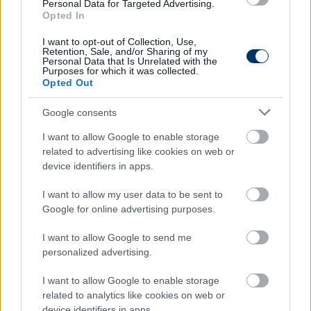
Personal Data for Targeted Advertising.
Zsombor (Brugger Dániel, 63.), Varga Zsombor, Zubor
Opted In
Ádám – Vörös Barna, Kovács Erik (Kátai Szabolcs,
I want to opt-out of Collection, Use,
71.), Gólik Benjámin
Retention, Sale, and/or Sharing of my
Personal Data that Is Unrelated with the
Purposes for which it was collected.
Opted Out
Olvastad már?
Google consents
I want to allow Google to enable storage
related to advertising like cookies on web or
device identifiers in apps.
I want to allow my user data to be sent to
Google for online advertising purposes.
I want to allow Google to send me
personalized advertising.
I want to allow Google to enable storage
Kemenes távozik az MLSZ-től és NB I-
related to analytics like cookies on web or
es élcsapatnál lesz vezető
device identifiers in apps.