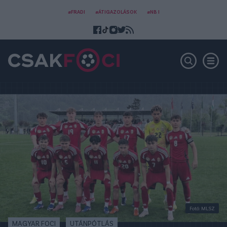
#FRADI
#ÁTIGAZOLÁSOK
#NB I
Fotó: MLSZ
MAGYAR FOCI
UTÁNPÓTLÁS