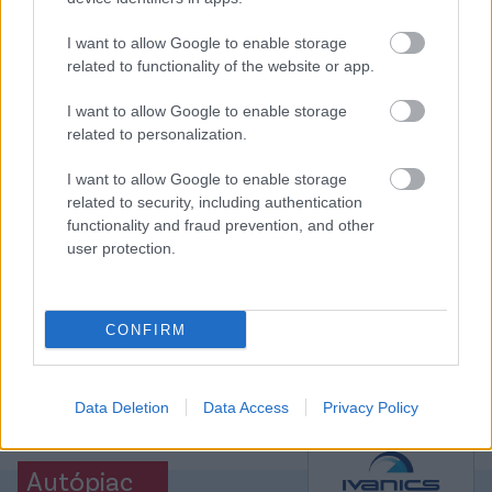
Bogdán Ádám hívására érkezhet Debrecenbe a 39
I want to allow Google to enable storage
éves szakember.
related to functionality of the website or app.
Elolvasom
I want to allow Google to enable storage
related to personalization.
I want to allow Google to enable storage
Itt állíthatod be, hogy a Csakfoci az elsők
related to security, including authentication
között legyen a Google-találatokban
functionality and fraud prevention, and other
user protection.
Tetszett a cikk? Megosztanád?
CONFIRM
Link másolása
Email küldés
CÍMKÉK:
#UTÁNPÓTLÁS
#U18-AS VÁLOGATOTT
Data Deletion
Data Access
Privacy Policy
Autópiac