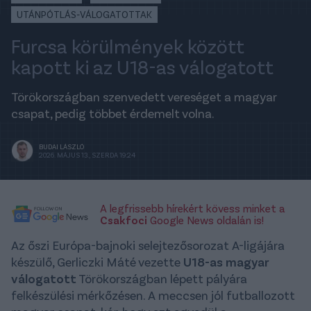
UTÁNPÓTLÁS-VÁLOGATOTTAK
Furcsa körülmények között
kapott ki az U18-as válogatott
Törökországban szenvedett vereséget a magyar
csapat, pedig többet érdemelt volna.
BUDAI LÁSZLÓ
2026. MÁJUS 13., SZERDA 19:24
A legfrissebb hírekért kövess minket a
Csakfoci
Google News oldalán is!
Az őszi Európa-bajnoki selejtezősorozat A-ligájára
készülő, Gerliczki Máté vezette
U18-as magyar
válogatott
Törökországban lépett pályára
felkészülési mérkőzésen. A meccsen jól futballozott