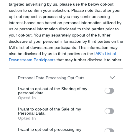
targeted advertising by us, please use the below opt-out
ambiciózus céljaink lesznek
– értékelt az mlsz.hu-
section to confirm your selection. Please note that after your
nak
Gerliczki Máté
szövetségi edző.
– Büszke
opt-out request is processed you may continue seeing
vagyok a játékosaimra és a kollégáimra is, mivel
interest-based ads based on personal information utilized by
amióta átvettük a csapat irányítását, most
us or personal information disclosed to third parties prior to
játszottunk a legjobban és legötletesebben.
your opt-out. You may separately opt-out of the further
Vereséget szenvedtünk – amit kifejezetten utálunk!
disclosure of your personal information by third parties on the
–, holott a játék minden elemében jobbak voltunk
IAB’s list of downstream participants. This information may
also be disclosed by us to third parties on the
IAB’s List of
ellenfelünknél, de a törököknek két érvényes góljuk
Downstream Participants
that may further disclose it to other
volt, nekünk viszont csak egy. Ettől függetlenül
third parties.
nagyot léptünk előre, és elsősorban ez a lényeg.
Please note that this website/app uses one or more Google
Personal Data Processing Opt Outs
Felkészülési mérkőzés
services and may gather and store information including but
not limited to your visit or usage behaviour. You may click to
I want to opt-out of the Sharing of my
personal data.
grant or deny consent to Google and its third-party tags to
Törökország-Magyarország 2-1
(Ayyildiz, Basar, ill.
Opted In
use your data for below specified purposes in below Google
Kovács E.)
consent section.
I want to opt-out of the Sale of my
Magyarország
: Esery Desmond – Ujváry Ferenc
Personal Data.
Opted In
(Ablonczy Csanád, 82.), Szebellédi Bátor, Asztalos
Noel, Csóka Gergely (Milicz Péter, 82.) – Riba
I want to opt-out of processing my