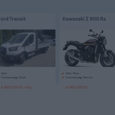
Ford Transit
Kawasaki Z 900 Rs
Szín:
Szín: Piros
Üzemanyag: Dízel
Üzemanyag: Benzin
9 890 000 Ft + Áfa
4 960 000 Ft