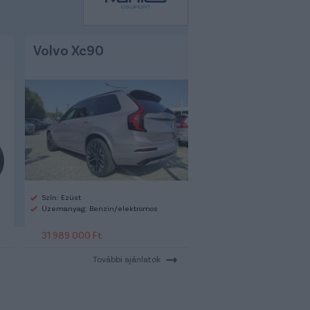
Volvo Xc90
Szín: Ezüst
Üzemanyag: Benzin/elektromos
31 989 000 Ft
További ajánlatok