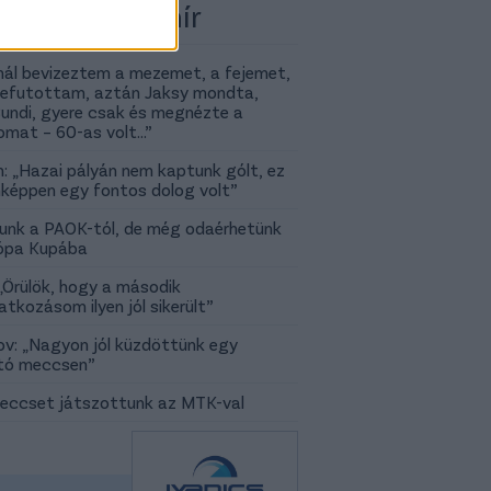
 több Fradi-hír
nál bevizeztem a mezemet, a fejemet,
efutottam, aztán Jaksy mondta,
undi, gyere csak és megnézte a
omat – 60-as volt…”
: „Hazai pályán nem kaptunk gólt, ez
képpen egy fontos dolog volt”
unk a PAOK-tól, de még odaérhetünk
ópa Kupába
„Örülök, hogy a második
tkozásom ilyen jól sikerült”
v: „Nagyon jól küzdöttünk egy
tó meccsen”
ccset játszottunk az MTK-val