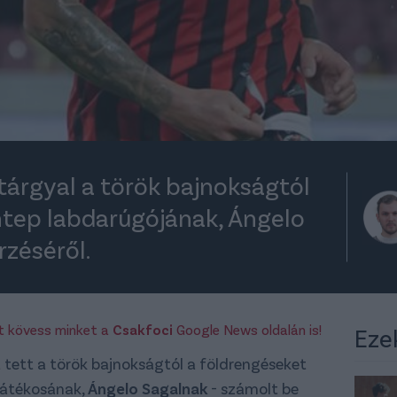
tárgyal a török bajnokságtól
ntep labdarúgójának, Ángelo
zéséről.
rt kövess minket a
Csakfoci
Google News oldalán is!
Eze
 tett a török bajnokságtól a földrengéseket
átékosának,
Ángelo Sagalnak
- számolt be