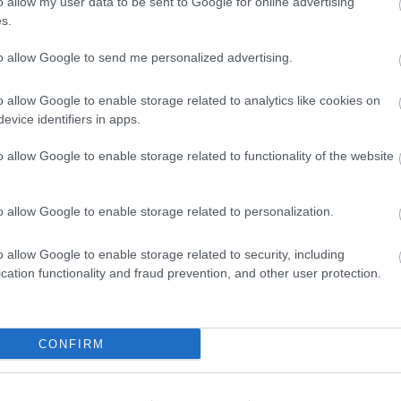
o allow my user data to be sent to Google for online advertising
szi EL-keretből és türelmetlenül vár a
s.
éklehetőségre. A 33 éves középpályás ugyanakkor
 zárta ki annak a lehetőségét sem, hogy a nyár
to allow Google to send me personalized advertising.
n is a Ferencváros játékosa marad.
Elolvasom
o allow Google to enable storage related to analytics like cookies on
evice identifiers in apps.
o allow Google to enable storage related to functionality of the website
Csakfoci az elsők között legyen a Google-
o allow Google to enable storage related to personalization.
o allow Google to enable storage related to security, including
cation functionality and fraud prevention, and other user protection.
Link másolása
Email küldés
ADI
#ÁTIGAZOLÁSOK
#GAZIANTEP
#ÁNGELO
CONFIRM