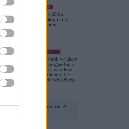
MAGYAR FOCI
Légiósok: Eldőlt a
magyar válogatott
támadó sorsa -
hivatalos
KÜLFÖLDI KÖRKÉP
Ennyiért vihetik Viníciust
a Premier League-be; a
PSG kiszállt, de a Real
még nem mondott le
Rodriról- külföldi körkép
Kövess minket a Facebookon is!