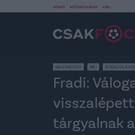
#FRADI
#ÁTIGAZOLÁSOK
#NB I
MAGYAR FOCI
NB I
ÁTIGAZOLÁSO
Fradi: Válo
visszalépett
tárgyalnak a