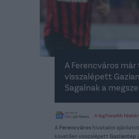
A Ferencváros már 
visszalépett Gazia
Sagalnak a megszer
A legfrissebb híreké
A
Ferencváros
hivatalos ajánlatot
követően visszalépett
Gaziantep
j