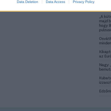
Még
Data Deletion
Data Access
Privacy Policy
„A kút
majd b
hogy B
pulzus
Osváth
minden
Kikapt
az Eur
Nagy: 
bemuta
Kubato
izzasz
Edzőme