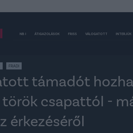
NB I
ÁTIGAZOLÁSOK
FRISS
VÁLOGATOTT
INTERJÚK
K
FRADI
gatott támadót hozha
 török csapattól - m
z érkezéséről