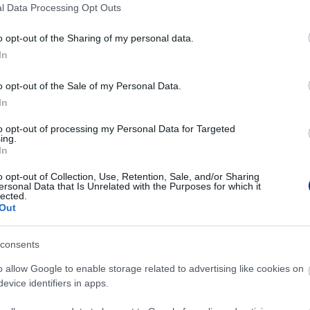
 meg a keretbe.
l Data Processing Opt Outs
ékost egy visszalépő török klubtól, akkor a
o opt-out of the Sharing of my personal data.
oudjemaa játékjogát szerezték meg.
In
o opt-out of the Sale of my Personal Data.
 Ferencvaros, Gaziantep FK
In
al’a resmî teklif yaptı.
to opt-out of processing my Personal Data for Targeted
0wrF
ing.
In
nsuzgun)
March 2, 2023
o opt-out of Collection, Use, Retention, Sale, and/or Sharing
ersonal Data that Is Unrelated with the Purposes for which it
lected.
Out
adi: "Határozottan csalódott
gyok és türelmetlenül várok" - az
consents
-keretből kimaradt légiós a
o allow Google to enable storage related to advertising like cookies on
vőjéről
evice identifiers in apps.
rancia Xavier Mercier csalódott, hogy kimaradt a