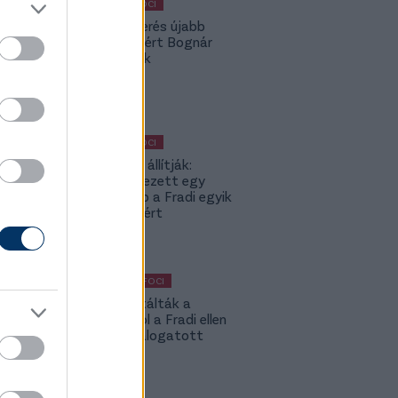
MAGYAR FOCI
A Fradi-verés újabb
kispadot ért Bognár
Györgynek
MAGYAR FOCI
Külföldön állítják:
Bejelentkezett egy
neves klub a Fradi egyik
legjobbjáért
KÜLFÖLDI FOCI
Máris kiutálták a
csapatból a Fradi ellen
betliző válogatott
csatárt