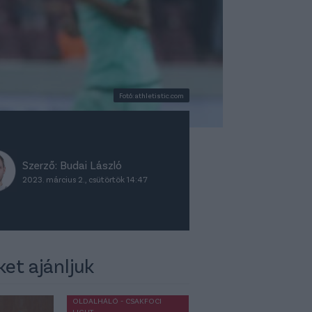
Fotó: athletistic.com
Szerző:
Budai László
2023. március 2., csütörtök 14:47
ket ajánljuk
OLDALHÁLÓ - CSAKFOCI
LIGHT