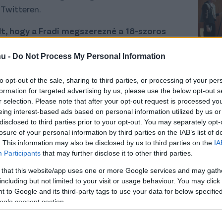
 Twitteren.
lt, hogy a Fradi megszerezné a 18-szoros
már tárgyalnak is a lehetséges érkezéséről.
hu -
Do Not Process My Personal Information
öld-fehéreknél, először még
2022 júniusában
átigazolásáról, majd az FTC már tárgyalt is a
to opt-out of the sale, sharing to third parties, or processing of your per
formation for targeted advertising by us, please use the below opt-out s
 Boli-Ángelo Sagal
cserét illetően, de akkor
r selection. Please note that after your opt-out request is processed y
ngést és a visszalépést követően
eing interest-based ads based on personal information utilized by us or
helyzetben vannak a felek.
disclosed to third parties prior to your opt-out. You may separately opt-
losure of your personal information by third parties on the IAB’s list of
zélsőként is bevethető Sagal ebben a szezonban
. This information may also be disclosed by us to third parties on the
IA
Participants
that may further disclose it to other third parties.
gy gólpasszt jegyzett a török élvonalban.
zlispor, a mexikói Juárez és Pachuca, valamint
 that this website/app uses one or more Google services and may gath
including but not limited to your visit or usage behaviour. You may click 
bdarúgója is. A támadó 18 alkalommal
 to Google and its third-party tags to use your data for below specifi
pályára lépett a 2019-es Copa Américán is, ahol
ogle consent section.
és
Arturo Vidallal
rohamozták az ellenfél