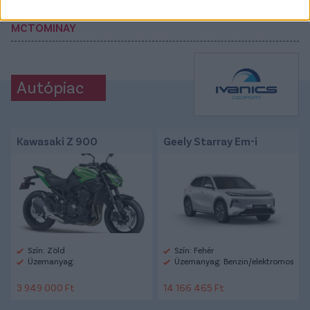
#MAGYARORSZÁG-SKÓCIA
#DAVID MOYES
#SCOTT
MCTOMINAY
Autópiac
Kawasaki Z 900
Geely Starray Em-i
Szín: Zöld
Szín: Fehér
Üzemanyag:
Üzemanyag: Benzin/elektromos
3 949 000 Ft
14 166 465 Ft