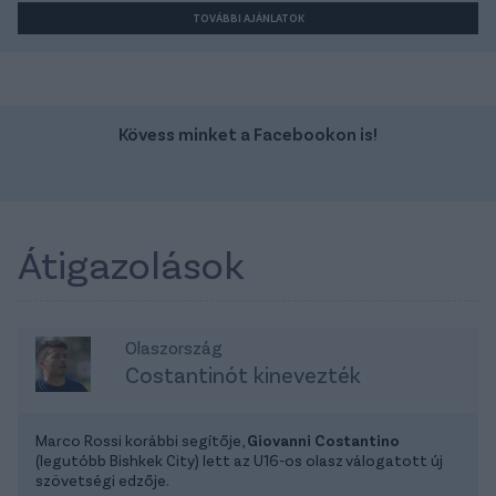
TOVÁBBI AJÁNLATOK
Kövess minket a Facebookon is!
Átigazolások
Olaszország
Costantinót kinevezték
Marco Rossi korábbi segítője,
Giovanni Costantino
(legutóbb Bishkek City) lett az U16-os olasz válogatott új
szövetségi edzője.