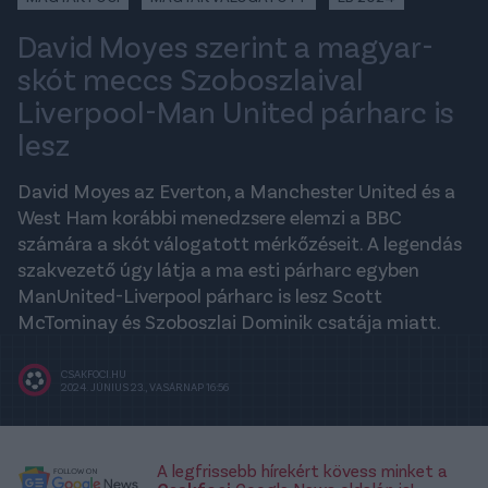
David Moyes szerint a magyar-
skót meccs Szoboszlaival
Liverpool-Man United párharc is
lesz
David Moyes az Everton, a Manchester United és a
West Ham korábbi menedzsere elemzi a BBC
számára a skót válogatott mérkőzéseit. A legendás
szakvezető úgy látja a ma esti párharc egyben
ManUnited-Liverpool párharc is lesz Scott
McTominay és Szoboszlai Dominik csatája miatt.
CSAKFOCI.HU
2024. JÚNIUS 23., VASÁRNAP 16:56
A legfrissebb hírekért kövess minket a