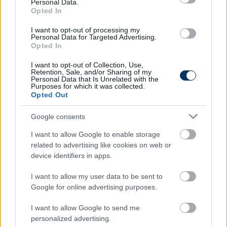
- fogalmazott a szakember a BBC-nek.
Personal Data.
Opted In
Te mire számítasz a magyar válogatott utolsó
I want to opt-out of processing my
csoportmeccsén?
- szavazz és nyerj itt!
Personal Data for Targeted Advertising.
Opted In
Olvastad már?
I want to opt-out of Collection, Use,
Retention, Sale, and/or Sharing of my
Personal Data that Is Unrelated with the
Purposes for which it was collected.
Opted Out
Google consents
I want to allow Google to enable storage
related to advertising like cookies on web or
device identifiers in apps.
I want to allow my user data to be sent to
Google for online advertising purposes.
"Dárdai nagyon nem fogja élvezni" -
I want to allow Google to send me
állítja a skót elemző, aki szerint végig
personalized advertising.