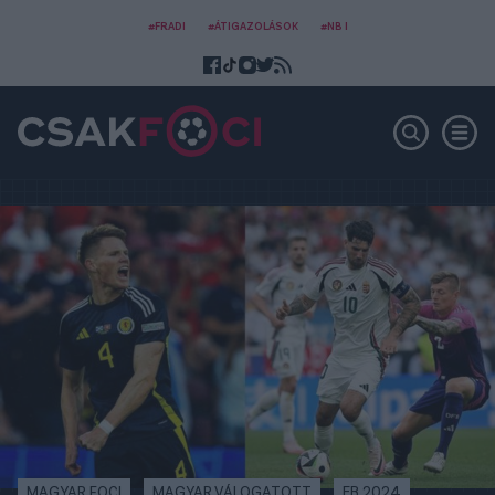
#FRADI
#ÁTIGAZOLÁSOK
#NB I
MAGYAR FOCI
MAGYAR VÁLOGATOTT
EB 2024