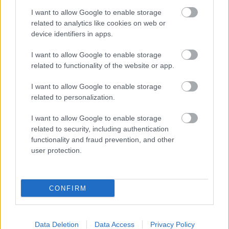
a magyarok dominálnak majd
I want to allow Google to enable storage
Terjedelmes elemzést közöl a mai sorsdöntő magyar-
related to analytics like cookies on web or
skót mérkőzés előtt a skót Daily Record, és a lap
device identifiers in apps.
szakírója szerint a skótoknak védekező taktikára kell
berendezkedniük és rendívül agresszívan kell
I want to allow Google to enable storage
játszaniuk.
related to functionality of the website or app.
Elolvasom
I want to allow Google to enable storage
related to personalization.
I want to allow Google to enable storage
Itt állíthatod be, hogy a Csakfoci az elsők
related to security, including authentication
között legyen a Google-találatokban
functionality and fraud prevention, and other
user protection.
Tetszett a cikk? Megosztanád?
Link másolása
Email küldés
CONFIRM
CÍMKÉK:
#SZOBOSZLAI DOMINIK
#FOCI-EB
#EB2024
#2024-ES EURÓPA-BAJNOKSÁG
#SKÓCIA
Data Deletion
Data Access
Privacy Policy