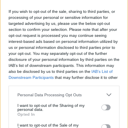
most ez lesz a dolga Szoboszlai ellen is, és
ez nem lesz kis feladat. Szoboszlait láttam
If you wish to opt-out of the sale, sharing to third parties, or
korábban többször játszani már a Red
processing of your personal or sensitive information for
targeted advertising by us, please use the below opt-out
Bullban is, és nagyon meggyőző volt, ahogy
section to confirm your selection. Please note that after your
a Premier League-ben is jól teljesített az első
opt-out request is processed you may continue seeing
szezonban. Kiváló képességű futballista, aki
interest-based ads based on personal information utilized by
elképesztő belső motorral rendelkezik,
us or personal information disclosed to third parties prior to
nagyon komoly futóteljesítményre képes a
your opt-out. You may separately opt-out of the further
disclosure of your personal information by third parties on the
meccsek során. Erős fizikális játékos, remek
IAB’s list of downstream participants. This information may
technikával, könnyen jut a 16-oson belülre is,
also be disclosed by us to third parties on the
IAB’s List of
nagyon nehéz lesz semlegesíteni. Ha valaki,
Downstream Participants
that may further disclose it to other
akkor Scott McTominay képes lehet rá, de az
third parties.
egész csapatnak figyelnie kell arra, hogy ne
Please note that this website/app uses one or more Google
Personal Data Processing Opt Outs
adjunk teret a magyaroknak, mert akkor
services and may gather and store information including but
olyan veszélyes helyzeteket dolgozhatnak ki
not limited to your visit or usage behaviour. You may click to
I want to opt-out of the Sharing of my
personal data.
sorozatban, mint tették a németek ellen
grant or deny consent to Google and its third-party tags to
Opted In
use your data for below specified purposes in below Google
consent section.
I want to opt-out of the Sale of my