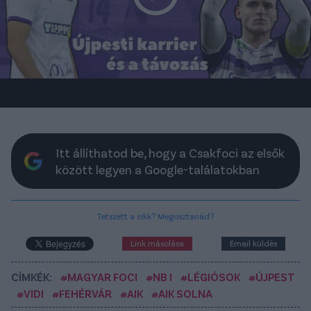
Itt állíthatod be, hogy a Csakfoci az elsők
között legyen a Google-találatokban
Tetszett a cikk? Megosztanád?
Link másolása
Email küldés
CÍMKÉK:
#MAGYAR FOCI
#NB I
#LÉGIÓSOK
#ÚJPEST
#VIDI
#FEHÉRVÁR
#AIK
#AIK SOLNA