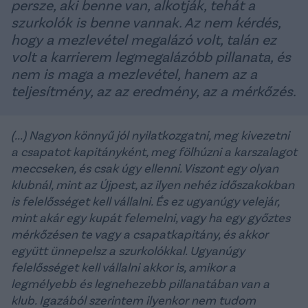
persze, aki benne van, alkotják, tehát a
szurkolók is benne vannak. Az nem kérdés,
hogy a mezlevétel megalázó volt, talán ez
volt a karrierem legmegalázóbb pillanata, és
nem is maga a mezlevétel, hanem az a
teljesítmény, az az eredmény, az a mérkőzés.
(...) Nagyon könnyű jól nyilatkozgatni, meg kivezetni
a csapatot kapitányként, meg fölhúzni a karszalagot
meccseken, és csak úgy ellenni. Viszont egy olyan
klubnál, mint az Újpest, az ilyen nehéz időszakokban
is felelősséget kell vállalni. És ez ugyanúgy velejár,
mint akár egy kupát felemelni, vagy ha egy győztes
mérkőzésen te vagy a csapatkapitány, és akkor
együtt ünnepelsz a szurkolókkal. Ugyanúgy
felelősséget kell vállalni akkor is, amikor a
legmélyebb és legnehezebb pillanatában van a
klub. Igazából szerintem ilyenkor nem tudom