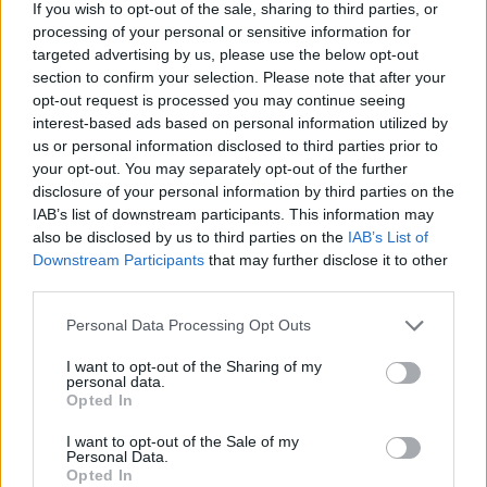
If you wish to opt-out of the sale, sharing to third parties, or
vagy bármiről is van szó.
processing of your personal or sensitive information for
targeted advertising by us, please use the below opt-out
section to confirm your selection. Please note that after your
Én ezt igazából úgy tudtam meg, hogy
opt-out request is processed you may continue seeing
kaptam egy telefonhívást, hogy a két klub
interest-based ads based on personal information utilized by
megegyezett. Amikor egy játékos, főleg egy
us or personal information disclosed to third parties prior to
csapatkapitány egy olyan információt kap,
your opt-out. You may separately opt-out of the further
hogy úgymond eladtak, és akkor most én
disclosure of your personal information by third parties on the
IAB’s list of downstream participants. This information may
igent vagy nemet mondok, de amúgy a klub
also be disclosed by us to third parties on the
IAB’s List of
elenged, akkor annak azért van egy jelentése
Downstream Participants
that may further disclose it to other
a játékos felé. És azért ez eléggé hatással
third parties.
volt rám, hogy ez pontosan mit is jelent, és
Please note that this website/app uses one or more Google
esetlegesen milyen következménye lehet,
Personal Data Processing Opt Outs
services and may gather and store information including but
hogyha én erre nemet mondok. Nem akarok
not limited to your visit or usage behaviour. You may click to
I want to opt-out of the Sharing of my
nagyon sok mindenbe belemenni, de azért
personal data.
grant or deny consent to Google and its third-party tags to
Opted In
láttunk már olyan példát akár Újpesten is,
use your data for below specified purposes in below Google
hogyha valaki ellene ment a felsőbb
consent section.
I want to opt-out of the Sale of my
Personal Data.
vezetésnek, akkor nem volt a legszebb jövője
Opted In