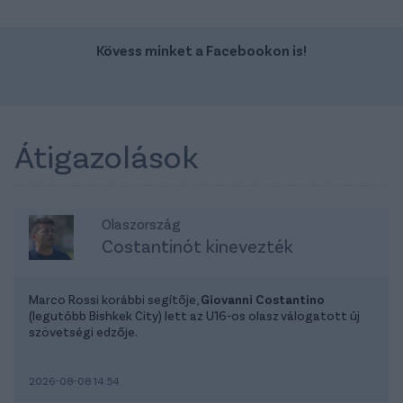
Kövess minket a Facebookon is!
Átigazolások
Olaszország
Costantinót kinevezték
Marco Rossi korábbi segítője,
Giovanni Costantino
(legutóbb Bishkek City) lett az U16-os olasz válogatott új
szövetségi edzője.
2026-08-08 14:54