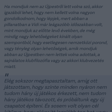
Ha mondjuk nem az Újpestről lett volna szó, akkor
igazából lehet, hogy nem kellett volna nagyon
gondolkodnom, hogy lépjek, mert abban a
pillanatban a Vidi már leágazóbb időszakban volt,
mint mondjuk az előtte levő években, de még
mindig nagy lehetőségeket kínált olyan
szempontból, hogy esetlegesen nemzetközi porond,
vagy tényleg olyan lehetőségek, amik mondjuk
abban az Újpestben nem lettek volna adottak, a
sajnálatos klubfilozófia vagy az akkori klubvezetés
miatt.
Elég sokszor megtapasztaltam, amíg ott
játszottam, hogy szinte minden nyáron nem
tudom hány új játékos érkezett, nem tudom
hány játékos távozott, és próbáltunk egy új
csapatot építeni. És sosem volt olyan cél
kitűzve, hogy akkor itt legalább top hat, vagy