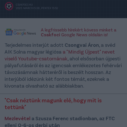
CSAKFOCI.HU
2025. MÁRCIUS 28., PÉNTEK 15:52
A legfrissebb hírekért kövess minket a
Csakfoci
Google News oldalán is!
Terjedelmes interjút adott
Csongvai Áron
, a svéd
AIK Solna magyar légiósa
a "Mindig Újpest" nevet
viselő Youtube-csatornának
, ahol elsősorban újpesti
pályafutásáról és az igencsak emlékezetes fehérvári
távozásámnak hátteréről is beszélt hosszan. Az
interjúból idézünk két fontos témát, ezeknek a
kivonata olvasható az alábbiakban.
"Csak néztünk magunk elé, hogy mit is
tettünk"
Mezlevétel
a Szusza Ferenc stadionban, az FTC
elleni 0-6-os derbi után