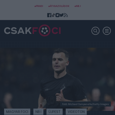
#FRADI
#ÁTIGAZOLÁSOK
#NB I
Fotó: Michael Campanella/Getty Images
MAGYAR FOCI
NB I
ÚJPEST
VIDEOTON