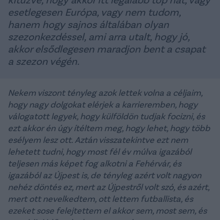
esetlegesen Európa, vagy nem tudom,
hanem hogy sajnos általában olyan
szezonkezdéssel, ami arra utalt, hogy jó,
akkor elsődlegesen maradjon bent a csapat
a szezon végén.
Nekem viszont tényleg azok lettek volna a céljaim,
hogy nagy dolgokat elérjek a karrieremben, hogy
válogatott legyek, hogy külföldön tudjak focizni, és
ezt akkor én úgy ítéltem meg, hogy lehet, hogy több
esélyem lesz ott. Aztán visszatekintve ezt nem
lehetett tudni, hogy most fél év múlva igazából
teljesen más képet fog alkotni a Fehérvár, és
igazából az Újpest is, de tényleg azért volt nagyon
nehéz döntés ez, mert az Újpestről volt szó, és azért,
mert ott nevelkedtem, ott lettem futballista, és
ezeket sose felejtettem el akkor sem, most sem, és