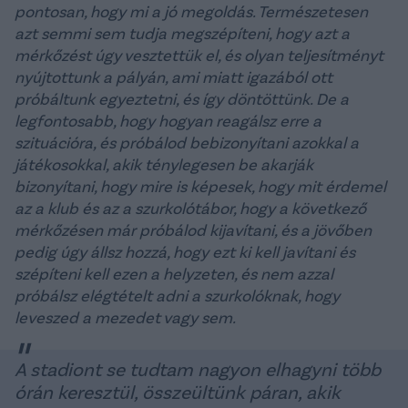
pontosan, hogy mi a jó megoldás. Természetesen
azt semmi sem tudja megszépíteni, hogy azt a
mérkőzést úgy vesztettük el, és olyan teljesítményt
nyújtottunk a pályán, ami miatt igazából ott
próbáltunk egyeztetni, és így döntöttünk. De a
legfontosabb, hogy hogyan reagálsz erre a
szituációra, és próbálod bebizonyítani azokkal a
játékosokkal, akik ténylegesen be akarják
bizonyítani, hogy mire is képesek, hogy mit érdemel
az a klub és az a szurkolótábor, hogy a következő
mérkőzésen már próbálod kijavítani, és a jövőben
pedig úgy állsz hozzá, hogy ezt ki kell javítani és
szépíteni kell ezen a helyzeten, és nem azzal
próbálsz elégtételt adni a szurkolóknak, hogy
leveszed a mezedet vagy sem.
A stadiont se tudtam nagyon elhagyni több
órán keresztül, összeültünk páran, akik