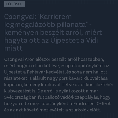
LÉGIÓSOK
Csongvai: "Karrierem
legmegalázóbb pillanata" -
keményen beszélt arról, miért
hagyta ott az Újpestet a Vidi
miatt
Csongvai Áron először beszélt arról hosszabban,
miért hagyta el bő két éve, csapatkapitányként az
Újpestet a Fehérvár kedvéért, és soha nem hallott
részleteket is elárult nagy port kavart klubváltása
kapcsán, kemény kritikával illetve az akkori lila-fehér
klubvezetést is. De arról is nyilatkozott a már
Svédországban futballozó védő/középpályás, hogy
hogyan élte meg kapitányként a Fradi elleni 0-6-ot
és az azt követő mezlevételt a szurkolók előtt.