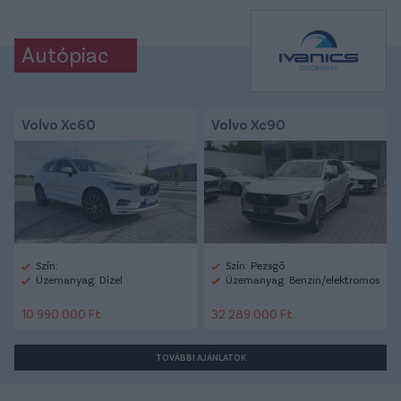
Autópiac
Volvo Xc60
Volvo Xc90
Szín:
Szín: Pezsgő
Üzemanyag: Dízel
Üzemanyag: Benzin/elektromos
10 990 000 Ft
32 289 000 Ft
TOVÁBBI AJÁNLATOK