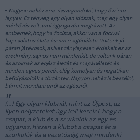
-
Nagyon nehéz erre visszagondolni, hogy őszinte
legyek. Ez tényleg egy olyan időszak, meg egy olyan
mérkőzés volt, ami úgy igazán megrázott. Az
embernek, hogy ha focista, akkor van a focival
kapcsolatos élete és van magánélete. Voltunk jó
páran játékosok, akiket ténylegesen érdekelt ez az
eredmény, sajnos nem mindenkit, de voltunk páran,
és azoknak az egész életét és magánéletét és
minden egyes percét elég komolyan és negatívan
befolyásolták a történtek. Nagyon nehéz is beszélni,
bármit mondani erről az egészről.
(...) Egy olyan klubnál, mint az Újpest, az
ilyen helyzeteket úgy kell kezelni, hogy a
csapat, a klub és a szurkolók az egy és
ugyanaz, hiszen a klubot a csapat és a
szurkolók és a vezetőség, meg mindenki