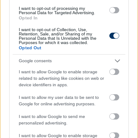
már Újpesten, vagy valahogy ki akarták
csinálni...Semmi garancia nincs arra, hogy
I want to opt-out of processing my
Personal Data for Targeted Advertising.
mondjuk velem is ez történt volna. Tehát az
Opted In
is lehet, hogy minden ment volna ugyanúgy
I want to opt-out of Collection, Use,
tovább, de az is lehet, hogy nem.
Retention, Sale, and/or Sharing of my
Personal Data that Is Unrelated with the
Purposes for which it was collected.
Opted Out
De azt is el akarom mondani, hogy semmilyen
felelősség alól nem akarok én kibújni, mert végső
Google consents
soron mondhattam volna azt én, hogy nem. Ez az én
I want to allow Google to enable storage
döntésem is volt, de azért ezek a dolgok eléggé
related to advertising like cookies on web or
közrejátszottak. És ezek olyan dolgok, amikről nem
device identifiers in apps.
sok mindenki tud, és nem sok mindenki volt
tudatában ennek az egésznek. Emellett én tényleg
I want to allow my user data to be sent to
minden kritikát megértettem újpesti oldalról, főleg
Google for online advertising purposes.
amiatt is, amennyire kevés kommunikáció volt ezzel
I want to allow Google to send me
az egésszel kapcsolatban. Azt is hozzá kell tennem,
personalized advertising.
hogy nekem mindig is az volt az álmom és a célom,
hogy külföldön tudjak focizni, és kérdés nélkül az
I want to allow Google to enable storage