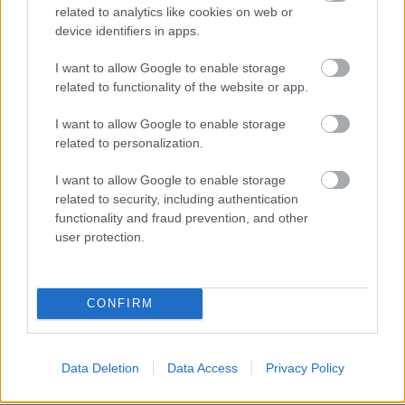
volt, hogy ezt Újpestről tudjam majd megtenni, és
related to analytics like cookies on web or
hogy olyan dolgokat tudjak elérni Újpesten, ami akár
device identifiers in apps.
oda vezethetnek, hogy esetleg egy sokkal
I want to allow Google to enable storage
magasabb szinten, erősebb bajnokságba tudjak
related to functionality of the website or app.
igazolni, akár a válogatotton keresztül is. És nem is
volt a fejemben az, hogy egy másik magyar klubban
I want to allow Google to enable storage
focizzak. Ez végül nem így alakult, és visszatekintve
related to personalization.
nem fogom azt mondani, hogy megbántam ezt a
döntést, mert végül eljutottam ide, és számomra ez
I want to allow Google to enable storage
related to security, including authentication
a fontos, és azt is meg kell említenem, hogy szép
functionality and fraud prevention, and other
dolgokat éltem át vidisként is, ami most itt igazából
user protection.
lényegtelen. De a távozásomnak azért vannak
dolgok a hátterében. Tehát nem úgy történt ez, hogy
engem megkeresett a Vidi, én pedig "Úristen, akkor
CONFIRM
én most megyek, mert nekem semmit nem jelent ez
az egész", hanem sok minden játszott közre, hogy én
meg tudjam hozni ezt a döntést.
Data Deletion
Data Access
Privacy Policy