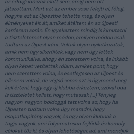
az eddigi időszak alatt sem, amíg nem ott
játszottam. Mert azt az ember sose felejti el, főleg,
hogyha ezt az Újpestbe tehette meg, és olyan
élményeket élt át, amiket átéltem én az újpesti
karrierem során. Én igyekeztem mindig is kimutatni
a tiszteletemet olyan módon, amilyen módon csak
tudtam az Újpest iránt. Voltak olyan nyilatkozatok,
amik nem úgy sikerültek, vagy nem úgy lettek
kommunikálva, ahogy én szerettem volna, és inkább
olyan képet vetítettek rólam, amiket pont, hogy
nem szerettem volna, és esetlegesen az Újpest és
ellenem voltak, de végső soron azt is úgymond meg
kell érteni, hogy egy új klubba érkeztem, szóval oda
is tiszteletet kellett, hogy mutassak (...) Tényleg
nagyon-nagyon boldoggá tett volna az, hogy ha
Újpesten tudtam volna úgy maradni, hogy
csapatkapitány vagyok, és egy olyan klubnak a
tagja vagyok, ami folyamatosan fejlődik és komoly
célokat tűz ki, és olyan lehetőséget ad, ami mondjuk