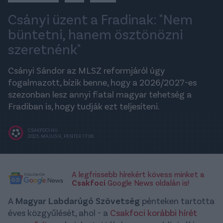
Csányi üzent a Fradinak: "Nem
büntetni, hanem ösztönözni
szeretnénk"
Csányi Sándor az MLSZ reformjáról úgy
fogalmazott, bízik benne, hogy a 2026/2027-es
szezonban lesz annyi fiatal magyar tehetség a
Fradiban is, hogy tudják ezt teljesíteni.
CSAKFOCI.HU
2025. MÁJUS 9., PÉNTEK 17:06
A legfrissebb hírekért kövess minket a
Csakfoci
Google News oldalán is!
A
Magyar Labdarúgó Szövetség
pénteken tartotta
éves közgyűlését, ahol - a
Csakfoci korábbi hírét