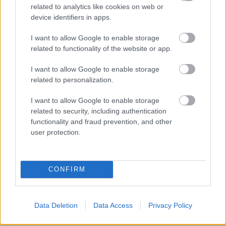
nyilatkozott a
related to analytics like cookies on web or
device identifiers in apps.
szerződéshosszabbítása után
I want to allow Google to enable storage
Csányinak is gratulált a szövetségi kapitány.
related to functionality of the website or app.
Elolvasom
I want to allow Google to enable storage
related to personalization.
Itt állíthatod be, hogy a Csakfoci az elsők
I want to allow Google to enable storage
között legyen a Google-találatokban
related to security, including authentication
functionality and fraud prevention, and other
user protection.
Tetszett a cikk? Megosztanád?
Link másolása
Email küldés
CONFIRM
CÍMKÉK:
#MAGYAR FOCI
#NB I
#FRADI
#FERENCVÁROS
#FTC
#MLSZ
#FERENCVÁROSI TC
Data Deletion
Data Access
Privacy Policy
#CSÁNYI SÁNDOR