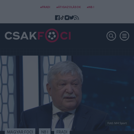
#FRADI
#ÁTIGAZOLÁSOK
#NB I
Fotó: M4 Sport
MAGYAR FOCI
NB I
FRADI