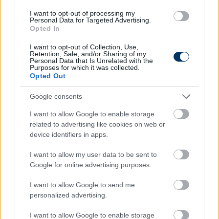
korrekciós mechanizmusok, amelyek apró, akár
I want to opt-out of processing my
egyszázalékos eltérések kompenzálását is lehetővé
Personal Data for Targeted Advertising.
teszik. Hozzátette,
talán Marco Rossinak is
Opted In
könnyebb lesz a helyzete a jövőben, mert több
I want to opt-out of Collection, Use,
magyar lesz az élvonalban
.
Retention, Sale, and/or Sharing of my
Personal Data that Is Unrelated with the
Purposes for which it was collected.
Olvastad már?
Opted Out
Google consents
I want to allow Google to enable storage
related to advertising like cookies on web or
device identifiers in apps.
I want to allow my user data to be sent to
Google for online advertising purposes.
I want to allow Google to send me
personalized advertising.
Csányi és a túlteljesítés: Rossi először
I want to allow Google to enable storage