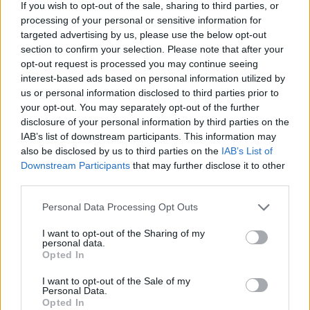
If you wish to opt-out of the sale, sharing to third parties, or
feltételeket.
processing of your personal or sensitive information for
targeted advertising by us, please use the below opt-out
section to confirm your selection. Please note that after your
Elég jelentős összeget lehet elbukni. Látható,
opt-out request is processed you may continue seeing
hogy a Fradinál volt a legtöbb külföldi az
interest-based ads based on personal information utilized by
elmúlt szezonban, de a helyzet javult, már ők
us or personal information disclosed to third parties prior to
is törekednek arra, hogy fiatalokat építsenek
your opt-out. You may separately opt-out of the further
be. Bízom benne, hogy ha nem is a
disclosure of your personal information by third parties on the
következő, de a 2026/2027-es szezonban
IAB’s list of downstream participants. This information may
also be disclosed by us to third parties on the
IAB’s List of
lesz annyi fiatal magyar tehetség a Fradiban
Downstream Participants
that may further disclose it to other
is, hogy tudja teljesíteni ezt. Nem büntetni,
third parties.
hanem ösztönözni szeretnénk.
Please note that this website/app uses one or more Google
Personal Data Processing Opt Outs
services and may gather and store information including but
not limited to your visit or usage behaviour. You may click to
I want to opt-out of the Sharing of my
Csányi annyival kiegészítette, hogy „a rendszer fel
personal data.
grant or deny consent to Google and its third-party tags to
lesz készítve a nem várt, indokolt, ad hoc helyzetek
Opted In
use your data for below specified purposes in below Google
kezelésére”. Vagyis nem lehet arra számítani, hogy
consent section.
I want to opt-out of the Sale of my
egy klub előre lecseréli a magyar játékosát, de ha
Personal Data.
például kiállítás vagy sérülés történik, lesznek olyan
Opted In