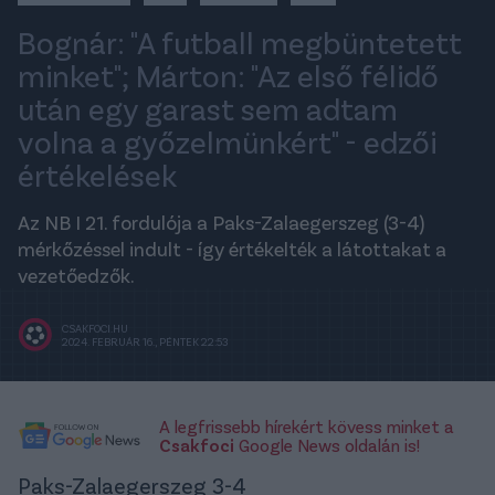
Bognár: "A futball megbüntetett
minket"; Márton: "Az első félidő
után egy garast sem adtam
volna a győzelmünkért" - edzői
értékelések
Az NB I 21. fordulója a Paks-Zalaegerszeg (3-4)
mérkőzéssel indult - így értékelték a látottakat a
vezetőedzők.
CSAKFOCI.HU
2024. FEBRUÁR 16., PÉNTEK 22:53
A legfrissebb hírekért kövess minket a
Csakfoci
Google News oldalán is!
Paks-Zalaegerszeg 3-4