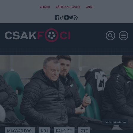
#FRADI
#ÁTIGAZOLÁSOK
#NB I
Fotó: paksifc.hu
MAGYAR FOCI
NB I
PAKSI FC
ZTE