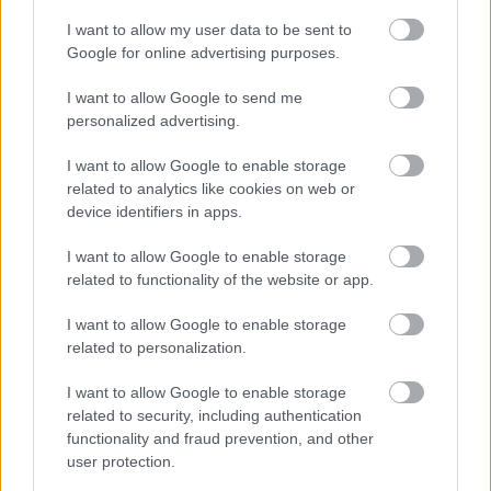
I want to allow my user data to be sent to
Google for online advertising purposes.
Bognár György leggólerősebb
játékosa: „A Paks bajnoki címe sokkal
I want to allow Google to send me
nagyobb szenzáció lenne, mint a
personalized advertising.
Honvédé volt” – interjú
I want to allow Google to enable storage
related to analytics like cookies on web or
Élete szezonját futja. Tudja, hogy ebben komoly
device identifiers in apps.
szerepe van Bognár Györgynek is, aki egy különleges
posztot talált neki. Mivel az első helyen állnak, a
I want to allow Google to enable storage
bronzérmet már csalódásként élné meg, ugyanakkor
tudja, hogy az arany a csoda kategóriába tartozna.
related to functionality of the website or app.
Újpestről egy komoly félreértés miatt távoznia
kellett, de ma már nem bánja, hiszen Pakson
I want to allow Google to enable storage
teljesedett ki a pályafutása. Volt három nagyon
related to personalization.
komoly sérülése, melyek közül másnak egy is elég lett
volna ahhoz, hogy kettétörjön a karrierje, ő azonban
I want to allow Google to enable storage
mindannyiszor teljes értékű játékosként tért vissza.
related to security, including authentication
Interjú Windecker Józseffel, a Paks középpályásával.
functionality and fraud prevention, and other
user protection.
Elolvasom