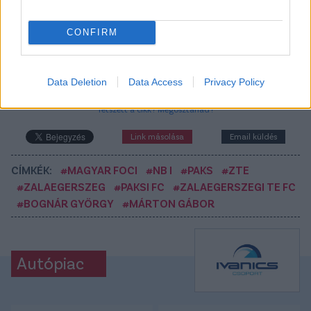
CONFIRM
Itt állíthatod be, hogy a Csakfoci az elsők
között legyen a Google-találatokban
Data Deletion
Data Access
Privacy Policy
Tetszett a cikk? Megosztanád?
Link másolása
Email küldés
CÍMKÉK:
#MAGYAR FOCI
#NB I
#PAKS
#ZTE
#ZALAEGERSZEG
#PAKSI FC
#ZALAEGERSZEGI TE FC
#BOGNÁR GYÖRGY
#MÁRTON GÁBOR
Autópiac