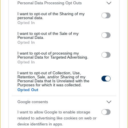
Please note that this website/app uses one or more Google
Personal Data Processing Opt Outs
nagy győzelem, ha visszaemlékszem, pályafutásom
services and may gather and store information including but
során először nyertem a Paks ellen, de ha jól tudom,
not limited to your visit or usage behaviour. You may click to
I want to opt-out of the Sharing of my
a Zalaegerszegnek sem termett sok babér ellenük
personal data.
grant or deny consent to Google and its third-party tags to
Opted In
az elmúlt időben - utóbbi miatt most jobban is
use your data for below specified purposes in below Google
örülök
- fogalmazott Márton, hozzátéve, hogy a
consent section.
I want to opt-out of the Sale of my
Personal Data.
győzelmük szerinte megérdemelt, ugyanakkor a
Opted In
szerencse forgandó, ezért szeretné, ha a jövőben
kevesebb hibát követne el a Zete. (M4 Sport)
I want to opt-out of processing my
Personal Data for Targeted Advertising.
Opted In
Olvastad már?
I want to opt-out of Collection, Use,
Retention, Sale, and/or Sharing of my
Personal Data that Is Unrelated with the
Purposes for which it was collected.
Opted Out
Google consents
I want to allow Google to enable storage
related to advertising like cookies on web or
device identifiers in apps.