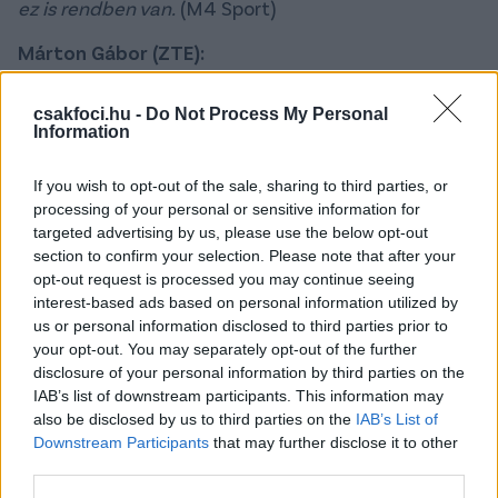
ez is rendben van.
(M4 Sport)
Márton Gábor (ZTE):
Őszintén az első félidő után egy garast sem
csakfoci.hu -
Do Not Process My Personal
Information
adtam volna a győzelmünkért. Két gól volt
közte, nagyon rosszul néztünk ki, nem
If you wish to opt-out of the sale, sharing to third parties, or
mertünk futballozni, nem jól értelmeztünk
processing of your personal or sensitive information for
bizonyos helyzeteket. A félidőben aztán
targeted advertising by us, please use the below opt-out
próbáltunk kicsit rendet rakni, cseréltünk
section to confirm your selection. Please note that after your
párat, elkezdtek futballozni a srácok,
opt-out request is processed you may continue seeing
interest-based ads based on personal information utilized by
onnantól kezdve a Paksnak is nehezebb lett.
us or personal information disclosed to third parties prior to
your opt-out. You may separately opt-out of the further
disclosure of your personal information by third parties on the
- Az élet minden területén szükség van szerencsére,
IAB’s list of downstream participants. This information may
hogy ez min múlik, az egy megfoghatatlan dolog.
also be disclosed by us to third parties on the
IAB’s List of
Tény, hogy a csapatunk ezért minden meccsen
Downstream Participants
that may further disclose it to other
megdolgozik. A hét gól nem sűrűn fordul elő, a nézők
third parties.
biztosan jól szórakoztak. Számomra ez egy nagyon