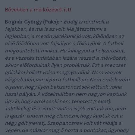
Bővebben a mérkőzésről itt!
Bognár György (Paks):
-
Eddig is rend volt a
fejekben, és ma is az volt. Ma játszottunk a
legjobban, a mezőnyjátékunk jó volt, különösen az
első félidőben volt fajsúlyos a fölényünk. A futball
megbüntetett minket. Ha kihagyod a helyzeteket,
és a vezetés tudatában lazára veszed a mérkőzést,
akkor előfordulnak ilyen problémák. Ezt a meccset
gólokkal kellett volna megnyernünk. Nem vagyok
elégedetlen, van ilyen a futballban. Nem emlékszem
olyanra, hogy ilyen balszerencsések lettünk volna
hazai pályán. A közelmúltban nem nagyon kaptunk
úgy ki, hogy arról senki nem tehetett (nevet).
Taktikailag és csapatszinten is jók voltunk ma, nem
is igazán tudom még elemezni, hogy kaptuk ezt a
négy gólt (nevet). Szappanosnak volt két hibája a
végén, de máskor meg ő hozta a pontokat, úgyhogy