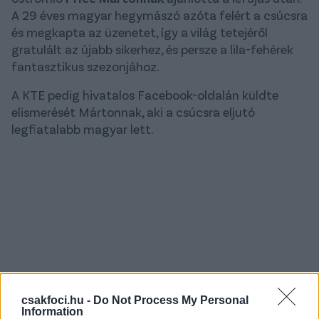
A 29 éves magyar hegymászó azóta felért a csúcsra
és megkapta az üzenetet, így a világ tetejéről
gratulált az újabb sikerhez, és persze a lila-fehérek
fantasztikus szezonjához.
A KTE pedig hivatalos Facebook-oldalán küldte
elismerését Mártonnak, aki a csúcsra eljutó
legfiatalabb magyar lett.
csakfoci.hu -
Do Not Process My Personal
Information