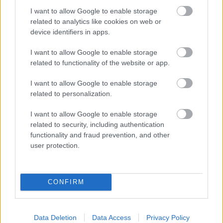
I want to allow Google to enable storage
Link másolása
Email küldés
related to analytics like cookies on web or
device identifiers in apps.
CÍMKÉK:
#KECSKEMÉT
#OLDALHÁLÓ - CSAKFOCI
LIGHT
#KTE
#BULVÁR
#TÓTH BARNA
#PRICE
I want to allow Google to enable storage
MÁRTON
related to functionality of the website or app.
I want to allow Google to enable storage
related to personalization.
Autópiac
I want to allow Google to enable storage
related to security, including authentication
functionality and fraud prevention, and other
Geely Starray Em-i
Ford Transit
user protection.
CONFIRM
Data Deletion
Data Access
Privacy Policy
Szín:
Szín: Fehér