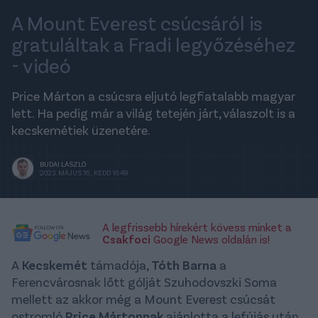
A Mount Everest csúcsáról is
gratuláltak a Fradi legyőzéséhez
- videó
Price Márton a csúcsra eljutó legfiatalabb magyar
lett. Ha pedig már a világ tetején járt, válaszolt is a
kecskemétiek üzenetére.
BUDAI LÁSZLÓ
2023. MÁJUS 16., KEDD 16:49
A legfrissebb hírekért kövess minket a
Csakfoci
Google News oldalán is!
A
Kecskemét
támadója,
Tóth Barna
a
Ferencvárosnak lőtt gólját Szuhodovszki Soma
mellett az akkor még a Mount Everest csúcsát
ostromló
Price Mártonnak
ajánlotta a lefújás után.