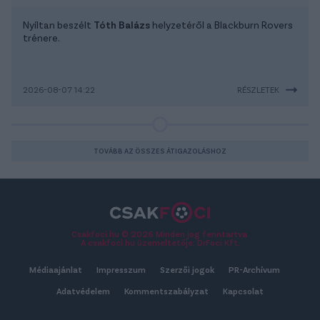
Nyíltan beszélt
Tóth Balázs
helyzetéről a Blackburn Rovers
trénere.
2026-08-07 14:22
RÉSZLETEK
TOVÁBB AZ ÖSSZES ÁTIGAZOLÁSHOZ
Csakfoci.hu © 2026 Minden jog fenntartva.
A csakfoci.hu üzemeltetője: DrFoci Kft.
Médiaajánlat
Impresszum
Szerzői jogok
PR-Archívum
Adatvédelem
Kommentszabályzat
Kapcsolat