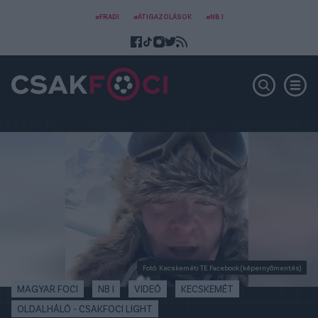
#FRADI
#ÁTIGAZOLÁSOK
#NB I
Fotó: Kecskeméti TE Facebook (képernyőmentés)
MAGYAR FOCI
NB I
VIDEÓ
KECSKEMÉT
OLDALHÁLÓ - CSAKFOCI LIGHT