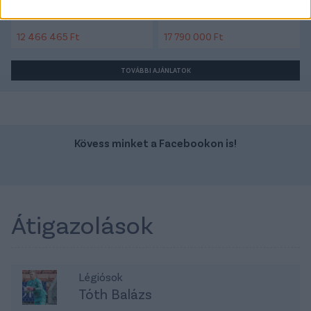
Üzemanyag:
Üzemanyag: Elektromos
12 466 465 Ft
17 790 000 Ft
TOVÁBBI AJÁNLATOK
Kövess minket a Facebookon is!
Átigazolások
Légiósok
Tóth Balázs