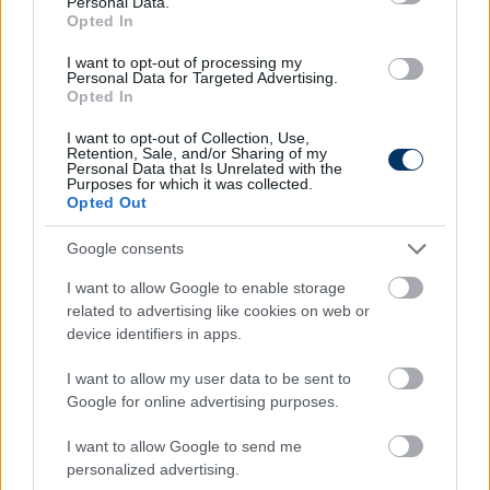
Personal Data.
Opted In
I want to opt-out of processing my
Personal Data for Targeted Advertising.
Opted In
Ilyen szezon ritkán van: a Fradinak
I want to opt-out of Collection, Use,
Retention, Sale, and/or Sharing of my
három esélye volt, de nem élt vele
Personal Data that Is Unrelated with the
Purposes for which it was collected.
Opted Out
Legutóbb a 2016/17-es szezonban fordult elő olyan,
hogy a Fradi csak egy pontot szerezzen egy NB I-es
ellenfelével szemben három mérkőzés alatt.
Google consents
Elolvasom
I want to allow Google to enable storage
related to advertising like cookies on web or
device identifiers in apps.
Itt állíthatod be, hogy a Csakfoci az elsők
I want to allow my user data to be sent to
Google for online advertising purposes.
között legyen a Google-találatokban
I want to allow Google to send me
personalized advertising.
Tetszett a cikk? Megosztanád?