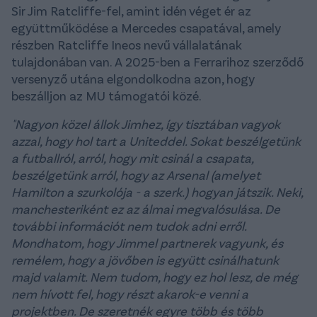
Sir Jim Ratcliffe-fel, amint idén véget ér az
együttműködése a Mercedes csapatával, amely
részben Ratcliffe Ineos nevű vállalatának
tulajdonában van. A 2025-ben a Ferrarihoz szerződő
versenyző utána elgondolkodna azon, hogy
beszálljon az MU támogatói közé.
"Nagyon közel állok Jimhez, így tisztában vagyok
azzal, hogy hol tart a Uniteddel. Sokat beszélgetünk
a futballról, arról, hogy mit csinál a csapata,
beszélgetünk arról, hogy az Arsenal (amelyet
Hamilton a szurkolója - a szerk.) hogyan játszik. Neki,
manchesteriként ez az álmai megvalósulása. De
további információt nem tudok adni erről.
Mondhatom, hogy Jimmel partnerek vagyunk, és
remélem, hogy a jövőben is együtt csinálhatunk
majd valamit. Nem tudom, hogy ez hol lesz, de még
nem hívott fel, hogy részt akarok-e venni a
projektben. De szeretnék egyre több és több