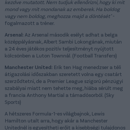
kezdve mutatott. Nem tudjuk ellenőrizni, hogy ki mit
mond vagy mit mondanak az emberek. Ha boldog
vagy nem boldog, meghozza majd a döntését"
-
fogalmazott a tréner.
Arsenal:
Az Arsenal második esélyt adhat a belga
középpályásnak, Albert Sambi Lokongának, miután
a 24 éves játékos pozitív teljesítményt nyújtott
kölcsönben a Luton Townnál. (Football Transfers)
Manchester United:
Erik ten Hag menedzser a téli
átigazolási időszakban szeretett volna egy csatárt
szerződtetni, de a Premier League szigorú pénzügyi
szabályai miatt nem tehette meg, hiába sérült meg
a francia Anthony Martial a támadósorból. (Sky
Sports)
A hétszeres Formula-1-es világbajnok, Lewis
Hamilton utalt arra, hogy akár a Manchester
Unitednél is egyesítheti erőit a kisebbségi tulajdonos