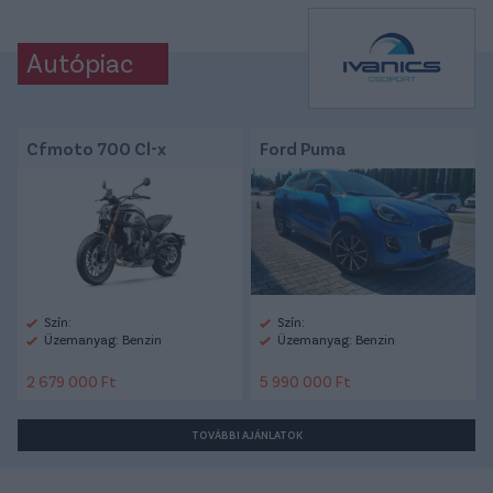
Autópiac
Cfmoto 700 Cl-x
Ford Puma
Szín:
Szín:
Üzemanyag: Benzin
Üzemanyag: Benzin
2 679 000 Ft
5 990 000 Ft
TOVÁBBI AJÁNLATOK