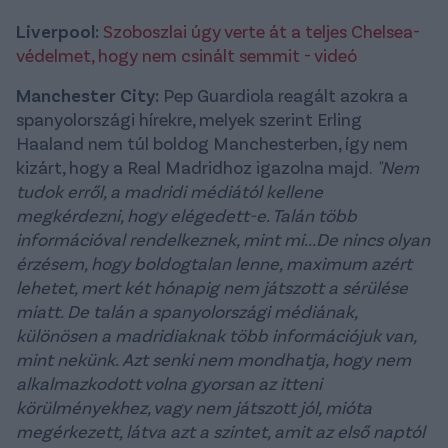
Liverpool:
Szoboszlai úgy verte át a teljes Chelsea-
védelmet, hogy nem csinált semmit - videó
Manchester City:
Pep Guardiola reagált azokra a
spanyolországi hírekre, melyek szerint Erling
Haaland nem túl boldog Manchesterben, így nem
kizárt, hogy a Real Madridhoz igazolna majd.
"Nem
tudok erről, a madridi médiától kellene
megkérdezni, hogy elégedett-e. Talán több
információval rendelkeznek, mint mi...De nincs olyan
érzésem, hogy boldogtalan lenne, maximum azért
lehetet, mert két hónapig nem játszott a sérülése
miatt. De talán a spanyolországi médiának,
különösen a madridiaknak több információjuk van,
mint nekünk. Azt senki nem mondhatja, hogy nem
alkalmazkodott volna gyorsan az itteni
körülményekhez, vagy nem játszott jól, mióta
megérkezett, látva azt a szintet, amit az első naptól