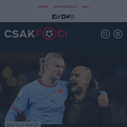
#FRADI
#ÁTIGAZOLÁSOK
#NB I
KÜLFÖLDI KÖRKÉP