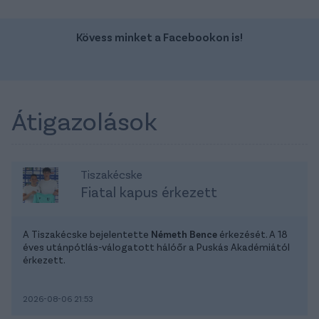
Kövess minket a Facebookon is!
Átigazolások
Tiszakécske
Fiatal kapus érkezett
A Tiszakécske bejelentette
Németh Bence
érkezését. A 18
éves utánpótlás-válogatott hálóőr a Puskás Akadémiától
érkezett.
2026-08-06 21:53