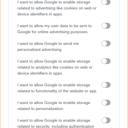
I want to allow Google to enable storage
goalkeeper Ilya Voloshyn.
related to advertising like cookies on web or
device identifiers in apps.
Voloshyn was in Madrid to complete the
medical last week and then signed the
I want to allow my user data to be sent to
contract until June 2026 today with his
Google for online advertising purposes.
agents.
pic.twitter.com/nXy0b5c0QR
I want to allow Google to send me
personalized advertising.
— Fabrizio Romano (@FabrizioRomano)
February 2, 2024
I want to allow Google to enable storage
Girona:
A La Liga-csapatba berobbant magyar védő
related to analytics like cookies on web or
device identifiers in apps.
jövőjéről kulcsfontosságú bejelentést tettek -
hivatalos
I want to allow Google to enable storage
related to functionality of the website or app.
Real Betis:
Hivatalosan is bejelentették, hogy a 27
éves spanyol középpályás, Pablo Fornals végleges
I want to allow Google to enable storage
átigazolással, meg nem nevezett összegért a
related to personalization.
Betishez szerződött a West Hamtől. Négy és fél
szezon után tér vissza Spanyolországba a
I want to allow Google to enable storage
related to security, including authentication
Kalapácsosoktól, akiknél összesen 203 alkalommal