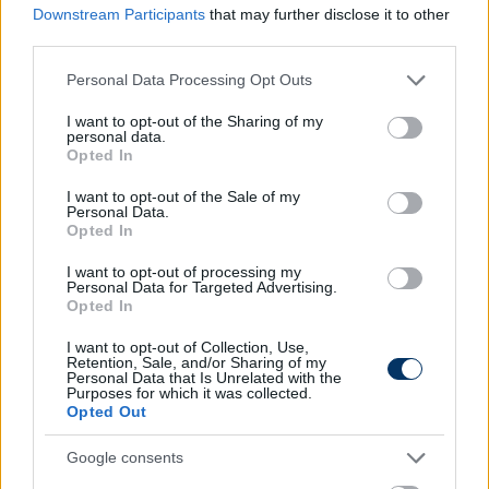
folyamán sor kerülhet. (Sky Sports)
Downstream Participants
that may further disclose it to other
third parties.
SPANYOLORSZÁG
Please note that this website/app uses one or more Google
Personal Data Processing Opt Outs
services and may gather and store information including but
La Liga, 23. forduló
not limited to your visit or usage behaviour. You may click to
I want to opt-out of the Sharing of my
personal data.
grant or deny consent to Google and its third-party tags to
Opted In
Athletic Bilbao-Mallorca 4-0 (Berchiche 3., 16.,
use your data for below specified purposes in below Google
consent section.
Guruzeta 62., Muniain 89.)
I want to opt-out of the Sale of my
Personal Data.
Opted In
Real
Madrid
: A Real Madrid több klubot is
I want to opt-out of processing my
Personal Data for Targeted Advertising.
megelőzött a fiatal ukrán kapus, Ilja Voloscsin
Opted In
szerződtetése ügyében. Voloscsin a múlt héten
Madridban járt, hogy elvégezze az orvosi
I want to opt-out of Collection, Use,
Retention, Sale, and/or Sharing of my
vizsgálatot, majd pénteken írta alá ügynökeivel a
Personal Data that Is Unrelated with the
Purposes for which it was collected.
2026 júniusáig szóló szerződését.
Opted Out
⚪️🇺🇦 Real Madrid have beaten several
Google consents
clubs on the signing of young Ukrainian