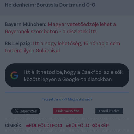
Heidenheim-Borussia Dortmund 0-0
Bayern München:
Magyar vezetőedzője lehet a
Bayernnek szombaton - a részletek itt!
RB Leipzig:
Itt a nagy lehetőség, 16 hónapja nem
történt ilyen Gulácsival
Itt állíthatod be, hogy a Csakfoci az elsők
között legyen a Google-találatokban
Tetszett a cikk? Megosztanád?
Link másolása
Email küldés
CÍMKÉK:
#KÜLFÖLDI FOCI
#KÜLFÖLDI KÖRKÉP