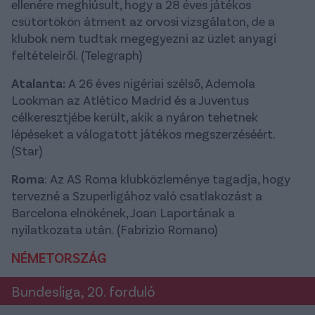
ellenére meghiúsult, hogy a 28 éves játékos
csütörtökön átment az orvosi vizsgálaton, de a
klubok nem tudtak megegyezni az üzlet anyagi
feltételeiről. (Telegraph)
Atalanta:
A 26 éves nigériai szélső, Ademola
Lookman az Atlético Madrid és a Juventus
célkeresztjébe került, akik a nyáron tehetnek
lépéseket a válogatott játékos megszerzéséért.
(Star)
Roma
: Az AS Roma klubközleménye tagadja, hogy
tervezné a Szuperligához való csatlakozást a
Barcelona elnökének, Joan Laportának a
nyilatkozata után. (Fabrizio Romano)
NÉMETORSZÁG
Bundesliga, 20. forduló