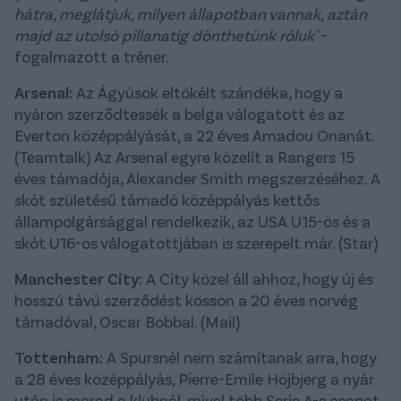
hátra, meglátjuk, milyen állapotban vannak, aztán
majd az utolsó pillanatig dönthetünk róluk"
-
fogalmazott a tréner.
Arsenal:
Az Ágyúsok eltökélt szándéka, hogy a
nyáron szerződtessék a belga válogatott és az
Everton középpályását, a 22 éves Amadou Onanát.
(Teamtalk) Az Arsenal egyre közelít a Rangers 15
éves támadója, Alexander Smith megszerzéséhez. A
skót születésű támadó középpályás kettős
állampolgársággal rendelkezik, az USA U15-ös és a
skót U16-os válogatottjában is szerepelt már. (Star)
Manchester City:
A City közel áll ahhoz, hogy új és
hosszú távú szerződést kössön a 20 éves norvég
támadóval, Oscar Bobbal. (Mail)
Tottenham:
A Spursnél nem számítanak arra, hogy
a 28 éves középpályás, Pierre-Emile Höjbjerg a nyár
után is marad a klubnál, mivel több Serie A-s csapat