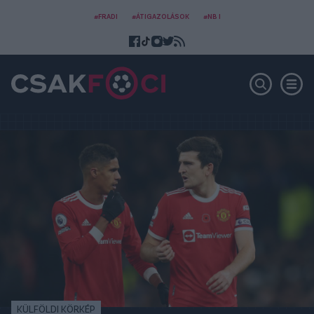
#FRADI
#ÁTIGAZOLÁSOK
#NB I
KÜLFÖLDI KÖRKÉP