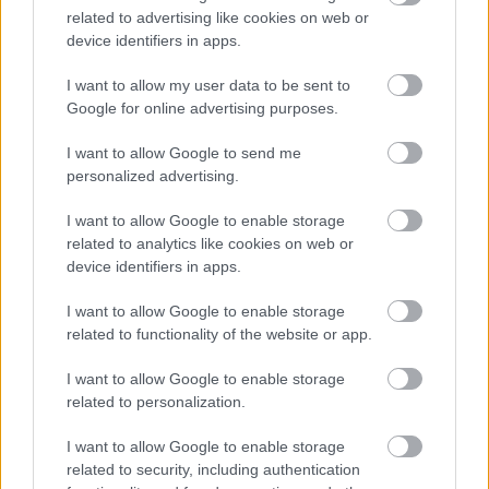
related to advertising like cookies on web or
hozták a 18 éves francia csatárral. (Fabrizio
device identifiers in apps.
Romano)
I want to allow my user data to be sent to
Freiburg:
Edzője áradozik Sallai parádés
Google for online advertising purposes.
teljesítményéről - az UEFA-nál a hét legjobbja is
lehet a magyar támadó
I want to allow Google to send me
personalized advertising.
Hertha
:
A legifjabb Dárdai komoly döntés előtt áll,
hamarosan eldől a jövője
I want to allow Google to enable storage
related to analytics like cookies on web or
device identifiers in apps.
Itt állíthatod be, hogy a Csakfoci az elsők
I want to allow Google to enable storage
között legyen a Google-találatokban
related to functionality of the website or app.
I want to allow Google to enable storage
Tetszett a cikk? Megosztanád?
related to personalization.
Link másolása
Email küldés
I want to allow Google to enable storage
related to security, including authentication
CÍMKÉK:
#KÜLFÖLDI FOCI
#KÜLFÖLDI KÖRKÉP