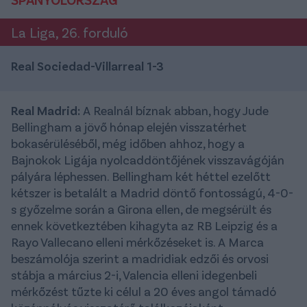
La Liga, 26. forduló
Real Sociedad-Villarreal 1-3
Real Madrid:
A Realnál bíznak abban, hogy Jude
Bellingham a jövő hónap elején visszatérhet
bokasérüléséből, még időben ahhoz, hogy a
Bajnokok Ligája nyolcaddöntőjének visszavágóján
pályára léphessen. Bellingham két héttel ezelőtt
kétszer is betalált a Madrid döntő fontosságú, 4-0-
s győzelme során a Girona ellen, de megsérült és
ennek következtében kihagyta az RB Leipzig és a
Rayo Vallecano elleni mérkőzéseket is. A Marca
beszámolója szerint a madridiak edzői és orvosi
stábja a március 2-i, Valencia elleni idegenbeli
mérkőzést tűzte ki célul a 20 éves angol támadó