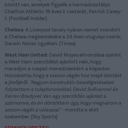
között van, amelyek figyelik a harmadosztályú
Charlton Athletic 18 éves ír csatárát, Patrick Casey-
t. (Football Insider)
Chelsea:
A Liverpool tavaly nyáron nemet mondott
a Chelsea megkeresésére a 24 éves uruguayi csatár,
Darwin Núnez ügyében. (Times)
West Ham United:
David Moyes elmondása szerint
a West Ham szerződést ajánlott neki, hogy
maradjon a csapat menedzserként a kispadon.
Hozzátette, hogy a szezon végén hoz majd döntést
a jövőjéről.
"Nagyon konstruktív beszélgetéseket
folytattam a tulajdonosokkal, David Sullivannel és
Karren Bradyvel. Van egy szerződés-ajánlat a
számomra, és én döntöttem úgy, hogy megvárom a
szezon végét a válasszal"
- mondta a skót
szakember. (Sky Sports)
SPANYOLORSZÁG