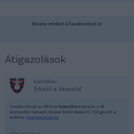
Kövess minket a Facebookon is!
Átigazolások
Szentlőrinc
Érkező a Vasastól
Tovább bővült az NB II-es
Szentlőrinc
kerete: a 18
esztendős támadó, Gruber Robin Vasas FC-től igazolt a
klubhoz. (
szentlorincse.hu
)
2026-08-09 13:06