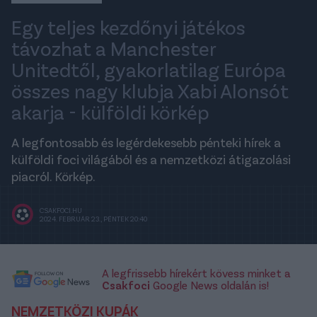
Egy teljes kezdőnyi játékos
távozhat a Manchester
Unitedtől, gyakorlatilag Európa
összes nagy klubja Xabi Alonsót
akarja - külföldi körkép
A legfontosabb és legérdekesebb pénteki hírek a
külföldi foci világából és a nemzetközi átigazolási
piacról. Körkép.
CSAKFOCI.HU
2024. FEBRUÁR 23., PÉNTEK 20:40
A legfrissebb hírekért kövess minket a
Csakfoci
Google News oldalán is!
NEMZETKÖZI KUPÁK