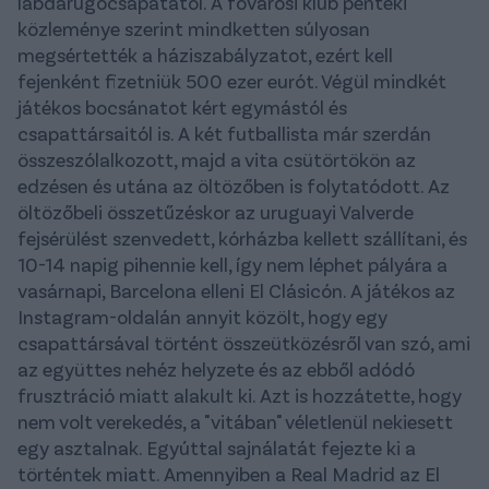
labdarúgócsapatától. A fővárosi klub pénteki
közleménye szerint mindketten súlyosan
megsértették a háziszabályzatot, ezért kell
fejenként fizetniük 500 ezer eurót. Végül mindkét
játékos bocsánatot kért egymástól és
csapattársaitól is. A két futballista már szerdán
összeszólalkozott, majd a vita csütörtökön az
edzésen és utána az öltözőben is folytatódott. Az
öltözőbeli összetűzéskor az uruguayi Valverde
fejsérülést szenvedett, kórházba kellett szállítani, és
10-14 napig pihennie kell, így nem léphet pályára a
vasárnapi, Barcelona elleni El Clásicón. A játékos az
Instagram-oldalán annyit közölt, hogy egy
csapattársával történt összeütközésről van szó, ami
az együttes nehéz helyzete és az ebből adódó
frusztráció miatt alakult ki. Azt is hozzátette, hogy
nem volt verekedés, a "vitában" véletlenül nekiesett
egy asztalnak. Egyúttal sajnálatát fejezte ki a
történtek miatt. Amennyiben a Real Madrid az El