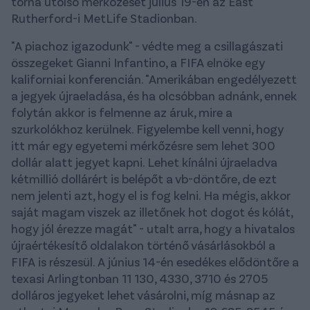
torna utolsó mérkőzését július 19-én az East
Rutherford-i MetLife Stadionban.
"A piachoz igazodunk" - védte meg a csillagászati
összegeket Gianni Infantino, a FIFA elnöke egy
kaliforniai konferencián. "Amerikában engedélyezett
a jegyek újraeladása, és ha olcsóbban adnánk, ennek
folytán akkor is felmenne az áruk, mire a
szurkolókhoz kerülnek. Figyelembe kell venni, hogy
itt már egy egyetemi mérkőzésre sem lehet 300
dollár alatt jegyet kapni. Lehet kínálni újraeladva
kétmillió dollárért is belépőt a vb-döntőre, de ezt
nem jelenti azt, hogy el is fog kelni. Ha mégis, akkor
saját magam viszek az illetőnek hot dogot és kólát,
hogy jól érezze magát" - utalt arra, hogy a hivatalos
újraértékesítő oldalakon történő vásárlásokból a
FIFA is részesül. A június 14-én esedékes elődöntőre a
texasi Arlingtonban 11 130, 4330, 3710 és 2705
dolláros jegyeket lehet vásárolni, míg másnap az