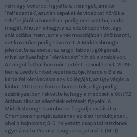
férfi egy bokorból figyelte a tréninget, amikor
"felfedezték", ezután képeket és videókat törölt a
telefonjáról, azonosítani pedig nem volt hajlandó
magát. Miután elhagyta az edzőközpontot, egy
szállodába ment, amelynek mosdójában átöltözött,
ezt követően pedig távozott. A Middlesbrough
jelentette az esetet az angol labdarúgóligának,
mivel az ilyesfajta "kémkedést" tiltják a szabályok.
Az angol futballban már történt hasonló eset, 2019-
ben a Leeds United vezetőedzője, Marcelo Bielsa
kérte fel kémkedésre egy kollégáját, az ügy végén a
klubot 200 ezer fontra büntették, a liga pedig
szabályzatban fektette le, hogy a meccsek előtti 72
órában tilos az ellenfelek edzéseit figyelni. A
Middlesbrough szombaton fogadja riválisát a
Championship rájátszásának az első fordulójában,
ahol a bajnokság 3-6. helyezett csapatai küzdenek
egymással a Premier League-be jutásért. (MTI)