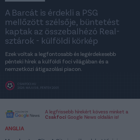
A Barcát is érdekli a PSG
mellőzött szélsője, büntetést
kaptak az összebalhézó Real-
sztárok - külföldi körkép
Ezek voltak a legfontosabb és legérdekesebb
pénteki hírek a külföldi foci világában és a
nemzetközi átigazolási piacon.
CSAKFOCI.HU
2026. MÁJUS 8., PÉNTEK 20:01
A legfrissebb hírekért kövess minket a
Csakfoci
Google News oldalán is!
ANGLIA