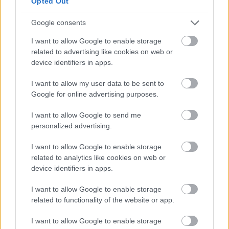
Saint-Germainnel, és mivel 5-4-re elveszítette az
Opted Out
első mérkőzést, nem jutott be a Puskás Arénában
Google consents
sorra kerülő döntőbe. A Bayern orvosi stábja
pénteken megerősítette, hogy Davies a szezon
I want to allow Google to enable storage
hátralévő részében már nem léphet pályára
related to advertising like cookies on web or
klubcsapatában. A bajnoki címüket már biztosan
device identifiers in apps.
megvédő müncheniekre a Stuttgart elleni
I want to allow my user data to be sent to
kupadöntő mellett két Bundesliga-találkozó vár
Google for online advertising purposes.
még. A védő jobb térdében tavaly márciusban
elszakadt az elülső keresztszalag, és csak
I want to allow Google to send me
decemberben tért vissza, de azóta is gyakran
personalized advertising.
küzdött izomsérülésekkel. Mindössze hatszor volt
I want to allow Google to enable storage
kezdő a bajnokságban, és február óta egyszer sem
related to analytics like cookies on web or
töltött kilencven percet a pályán. A kanadai
device identifiers in apps.
válogatott június 12-én Bosznia-Hercegovina ellen
kezdi szereplését a világbajnokság csoportkörében.
I want to allow Google to enable storage
Az észak-amerikai ország labdarúgó-szövetsége
related to functionality of the website or app.
közölte, hogy szoros kapcsolatban áll a 25 éves
futballistával, valamint a Bayern orvosi stábjával.
I want to allow Google to enable storage