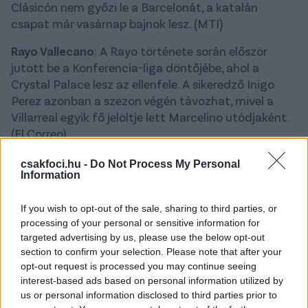
Clásicón nem győzi le a Barcelonát, a katalán
csapat már vasárnap bajnok lesz. (MTI)
Rayo Vallecano
: A Rayo története során először
jutott be a Konferencia-liga döntőjébe, ahol a
Crystal Palace lesz az ellenfele. A sikeredző Inigo
Perez azonban a szezon végén távozhat, mivel a
Villarreal egyik fő jelöltje lett Marcelino utódjaként.
(El Correo)
OLASZORSZÁG
csakfoci.hu -
Do Not Process My Personal
Information
Juventus
: Dusan Vlahovic a nyáron lejáró
szerződése után a Barcelona vagy a Bayern
If you wish to opt-out of the sale, sharing to third parties, or
München ajánlatára vár. (Football Italia)
processing of your personal or sensitive information for
targeted advertising by us, please use the below opt-out
NÉMETORSZÁG
section to confirm your selection. Please note that after your
opt-out request is processed you may continue seeing
Bayern München
: A Bayern München felvette a
interest-based ads based on personal information utilized by
kapcsolatot a Newcastle Uniteddel Anthony
us or personal information disclosed to third parties prior to