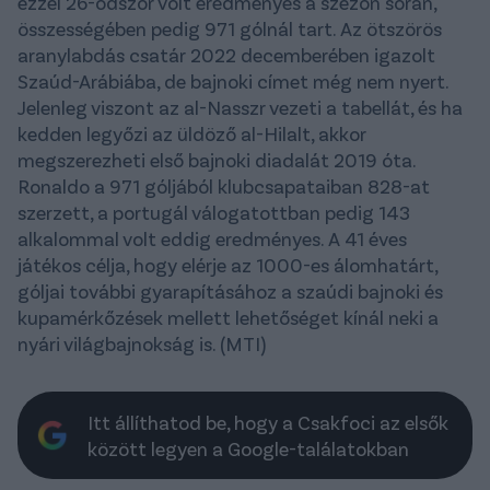
ezzel 26-odszor volt eredményes a szezon során,
összességében pedig 971 gólnál tart. Az ötszörös
aranylabdás csatár 2022 decemberében igazolt
Szaúd-Arábiába, de bajnoki címet még nem nyert.
Jelenleg viszont az al-Nasszr vezeti a tabellát, és ha
kedden legyőzi az üldöző al-Hilalt, akkor
megszerezheti első bajnoki diadalát 2019 óta.
Ronaldo a 971 góljából klubcsapataiban 828-at
szerzett, a portugál válogatottban pedig 143
alkalommal volt eddig eredményes. A 41 éves
játékos célja, hogy elérje az 1000-es álomhatárt,
góljai további gyarapításához a szaúdi bajnoki és
kupamérkőzések mellett lehetőséget kínál neki a
nyári világbajnokság is. (MTI)
Itt állíthatod be, hogy a Csakfoci az elsők
között legyen a Google-találatokban