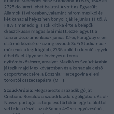
atlantai Mercedes Benz Stadionba 10 635, 3545 és
2725 dollárért lehet bejutni. A vb-t az Egyesült
Államok 11 városában, valamint három mexikói és
két kanadai helyszínen bonyolítják le június 11-től. A
FIFA-t már eddig is sok kritika érte a belépők
drasztikusan magas árai miatt, ezzel együtt a
társrendező amerikaiak június 12-ei, Paraguay elleni
első mérkőzésére - az inglewoodi SoFi Stadiumba -
már csak a legdrágább, 2735 dollárba kerülő jegyek
érhetők el. Ugyanez érvényes a torna
nyitómérkőzésére, amelyet Mexikó és Szaúd-Arábia
játszik majd Mexikóvárosban és a kanadaiak első
csoportmeccsére, a Bosznia-Hercegovina elleni
torontói összecsapásra. (MTI)
Szaúd-Arábia
: Megszerezte századik gólját
Cristiano Ronaldo a szaúdi labdarúgóligában. Az al-
Nasszr portugál sztárja csütörtökön egy találattal
vette ki a részét az al-Sabab 4-2-es legyőzéséből,