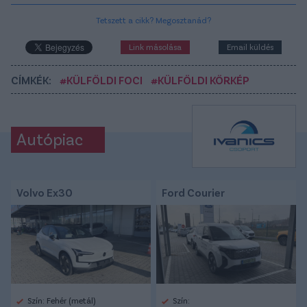
Tetszett a cikk? Megosztanád?
Link másolása
Email küldés
CÍMKÉK:
#KÜLFÖLDI FOCI
#KÜLFÖLDI KÖRKÉP
Autópiac
Volvo Ex30
Ford Courier
Szín: Fehér (metál)
Szín: