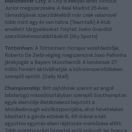
Manchester City
: A City is esélyes lehet Vinicius
Junior megszerzésére. A Real Madrid 25 éves
támadójának szerződéséből már csak valamivel
több mint egy év van hátra. (Teamtalk) A klub
emellett tárgyalásokat folytat Josko Gvardiol
szerződéshosszabbításáról. (Sky Sports)
Tottenham
: A Tottenham Hotspur vezetőedzője,
Roberto De Zerbi végleg megszerezné Joao Palhinha
játékjogát a Bayern Münchentől. A londoniak 27
millió fontért aktiválhatják a kölcsönszerződésben
szereplő opciót. (Daily Mail)
Championship
: Brit sajtóhírek szerint az angol
labdarúgó másodosztályban szereplő Southampton
egyik elemzője illetéktelenül bejutott a
Middlesbrough edzőközpontjába, ahol felvételeket
készített a gárda edzéséről, 48 órával a két
együttes egymás elleni rájátszás-mérkőzése előtt.
Több szigetországi hírportál arról számolt be, hogy a