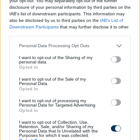
Gordon ügyében, de a két klub "értékelése" között
your opt-out. You may separately opt-out of the further
disclosure of your personal information by third parties on the
jelenleg 20 millió fontos különbség van. (Daily Mail)
IAB’s list of downstream participants. This information may
Eintracht Frankfurt
: A Frankfurt fontolóra vette,
also be disclosed by us to third parties on the
IAB’s List of
Downstream Participants
that may further disclose it to other
hogy megválik Albert Riera vezetőedzőtől, akit csak
third parties.
januárban neveztek ki. (Sky Sports Germany)
Please note that this website/app uses one or more Google
Personal Data Processing Opt Outs
Leverkusen
: A Everton mellett a Bayer Leverkusen is
services and may gather and store information including but
figyeli a Burnley védőjét, Maxime Esteve-t. (Football
not limited to your visit or usage behaviour. You may click to
I want to opt-out of the Sharing of my
personal data.
Insider)
grant or deny consent to Google and its third-party tags to
Opted In
use your data for below specified purposes in below Google
VILÁGFOCI
consent section.
I want to opt-out of the Sale of my
Personal Data.
Kanada
: Combizomsérülés miatt veszélybe került
Opted In
Alphonso Davies, a társházigazda Kanada
I want to opt-out of processing my
csapatkapitányának szereplése a nyári labdarúgó-
Personal Data for Targeted Advertising.
világbajnokságon. A Bayern München hátvédjének
Opted In
combhajlító izma a Bajnokok Ligája-elődöntő
I want to opt-out of Collection, Use,
szerdai visszavágóján sérült meg. Csapata hazai
Retention, Sale, and/or Sharing of my
Personal Data that Is Unrelated with the
pályán 1-1-es döntetlent játszott a címvédő Paris
Purposes for which it was collected.