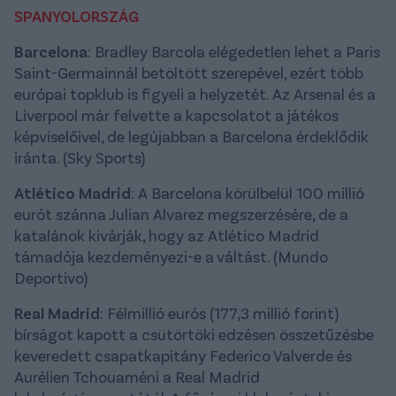
SPANYOLORSZÁG
Barcelona
: Bradley Barcola elégedetlen lehet a Paris
Saint-Germainnál betöltött szerepével, ezért több
európai topklub is figyeli a helyzetét. Az Arsenal és a
Liverpool már felvette a kapcsolatot a játékos
képviselőivel, de legújabban a Barcelona érdeklődik
iránta. (Sky Sports)
Atlético Madrid
: A Barcelona körülbelül 100 millió
eurót szánna Julian Alvarez megszerzésére, de a
katalánok kivárják, hogy az Atlético Madrid
támadója kezdeményezi-e a váltást. (Mundo
Deportivo)
Real Madrid
: Félmillió eurós (177,3 millió forint)
bírságot kapott a csütörtöki edzésen összetűzésbe
keveredett csapatkapitány Federico Valverde és
Aurélien Tchouaméni a Real Madrid