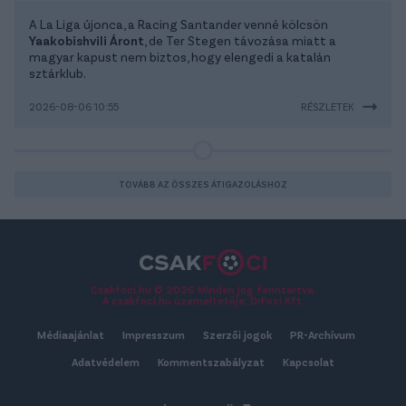
A La Liga újonca, a Racing Santander venné kölcsön
Yaakobishvili Áront
, de Ter Stegen távozása miatt a
magyar kapust nem biztos, hogy elengedi a katalán
sztárklub.
2026-08-06 10:55
RÉSZLETEK
TOVÁBB AZ ÖSSZES ÁTIGAZOLÁSHOZ
Csakfoci.hu © 2026 Minden jog fenntartva.
A csakfoci.hu üzemeltetője: DrFoci Kft.
Médiaajánlat
Impresszum
Szerzői jogok
PR-Archívum
Adatvédelem
Kommentszabályzat
Kapcsolat