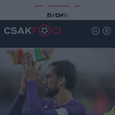
#FRADI
#ÁTIGAZOLÁSOK
#NB I