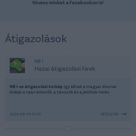
Kövess minket a Facebookon is!
Átigazolások
NB I
Hazai átigazolási hírek
NB I-es átigazolási körkép
: így állnak a magyar élvonal
klubjai a nyári érkezők, a távozók és a jelöltek terén.
2026-08-09 13:00
RÉSZLETEK