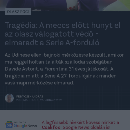
OLASZ FOCI
Tragédia: A meccs előtt hunyt el
az olasz válogatott védő -
elmaradt a Serie A-forduló
Az Udinese elleni bajnoki mérkőzésre készült, amikor
ma reggel holtan találták szállodai szobájában
Davide Astorit, a Fiorentina 31 éves játékosát. A
tragédia miatt a Serie A 27. fordulójának minden
vasárnapi mérkőzése elmarad.
PRIVACSEK ANDRÁS
2018. MÁRCIUS 4., VASÁRNAP 12:42
A legfrissebb hírekért kövess minket a
Csakfoci
Google News oldalán is!