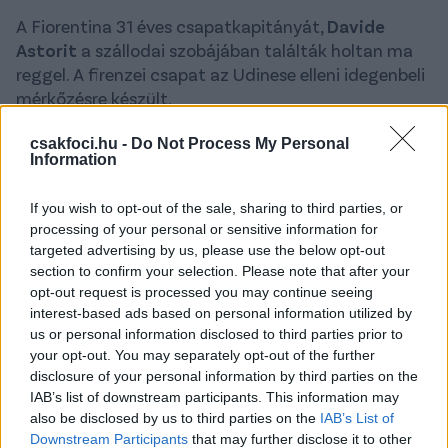
A Fiorentina 31 éves csapatkapitányát,
Davide
Astorit
a szállodai szobájában találták holtan ma
reggel. A firenzei csapat az Udinese elleni idegenbeli
mérkőzésre készült.
A halál oka nagy valószínűség szerint szívinfarktus.
csakfoci.hu -
Do Not Process My Personal
Information
Így természetesen elmarad a mérkőzés, ahogy a
Genoa-Cagliari találkozó is, mivel Astori 2008 és
2014 között a szardíniai csapatban futballozott.
If you wish to opt-out of the sale, sharing to third parties, or
processing of your personal or sensitive information for
A védő Milan-nevelés volt, az olasz válogatottban 14
targeted advertising by us, please use the below opt-out
section to confirm your selection. Please note that after your
alkalommal lépett pályára.
opt-out request is processed you may continue seeing
Astorinak két hete született kislánya. Minden olasz
interest-based ads based on personal information utilized by
us or personal information disclosed to third parties prior to
focirajongó gyászolja. Nyugodjon békében!
your opt-out. You may separately opt-out of the further
Frissítés: Az Olasz Labdarúgó Szövetség úgy
disclosure of your personal information by third parties on the
IAB’s list of downstream participants. This information may
döntött, hogy minden vasárnapi bajnoki
also be disclosed by us to third parties on the
IAB’s List of
mérkőzést elhalasztanak.
Downstream Participants
that may further disclose it to other