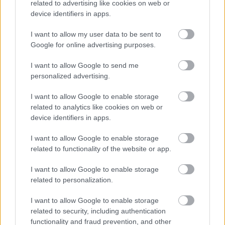
related to advertising like cookies on web or
Astoritól, akivel a nemzeti csapatban futballozhatott
device identifiers in apps.
együtt.
Elolvasom
I want to allow my user data to be sent to
Google for online advertising purposes.
I want to allow Google to send me
Itt állíthatod be, hogy a Csakfoci az elsők
personalized advertising.
között legyen a Google-találatokban
I want to allow Google to enable storage
related to analytics like cookies on web or
device identifiers in apps.
Tetszett a cikk? Megosztanád?
I want to allow Google to enable storage
Link másolása
Email küldés
related to functionality of the website or app.
CÍMKÉK:
#OLASZ FOCI
#SERIE A
#GYÁSZ
I want to allow Google to enable storage
#TRAGÉDIA
#FIORENTINA
#KÜLFÖLD FOCI
#DAVIDE
related to personalization.
ASTORI
I want to allow Google to enable storage
related to security, including authentication
functionality and fraud prevention, and other