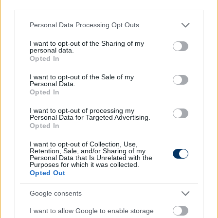
third parties.
Olvastad már?
Please note that this website/app uses one or more Google
Personal Data Processing Opt Outs
services and may gather and store information including but
not limited to your visit or usage behaviour. You may click to
I want to opt-out of the Sharing of my
personal data.
grant or deny consent to Google and its third-party tags to
Opted In
use your data for below specified purposes in below Google
consent section.
I want to opt-out of the Sale of my
Personal Data.
Opted In
I want to opt-out of processing my
Personal Data for Targeted Advertising.
Opted In
I want to opt-out of Collection, Use,
Retention, Sale, and/or Sharing of my
Personal Data that Is Unrelated with the
Könnyfakasztó búcsú: Buffon
Purposes for which it was collected.
levélben köszönt el Astoritól
Opted Out
Gianluigi Buffon megható üzenetben köszönt el a 31
Google consents
évesen, tragikus hirtelenséggel elhunyt Fiorentina-
I want to allow Google to enable storage
csapatkapitánytól és válogatott védőtől, Davide