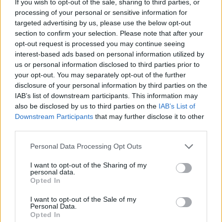
If you wish to opt-out of the sale, sharing to third parties, or
listáján.
processing of your personal or sensitive information for
targeted advertising by us, please use the below opt-out
A napilap úgy tudja, a minimum 10 millió eurót
section to confirm your selection. Please note that after your
kellene kifizetni első körben a Fenerbahcénak, de
opt-out request is processed you may continue seeing
felmerült annak a lehetősége is, hogy első körben
interest-based ads based on personal information utilized by
us or personal information disclosed to third parties prior to
opcióval szerezzék meg Törökországból a magyar
your opt-out. You may separately opt-out of the further
bekket, természetesen egy vételi opciót is a
disclosure of your personal information by third parties on the
kölcsönszerződésbe foglalva.
IAB’s list of downstream participants. This information may
also be disclosed by us to third parties on the
IAB’s List of
Hozzáteszik, hogy Szalai megszerzése Luciano
Downstream Participants
that may further disclose it to other
Spalletti vezetőedző variációs lehetőségeit is
third parties.
jelentősen növelné, hiszen a 192 centiméter magas
magyar válogatott futballista nem csak hogy
Please note that this website/app uses one or more Google
Personal Data Processing Opt Outs
services and may gather and store information including but
ballábas belső védő, de a védelem bal oldalán is
not limited to your visit or usage behaviour. You may click to
I want to opt-out of the Sharing of my
bevethető lehetne a Diego Armando Maradona
personal data.
grant or deny consent to Google and its third-party tags to
Stadion fanatikus közönsége előtt.
Opted In
use your data for below specified purposes in below Google
consent section.
I want to opt-out of the Sale of my
Olvastad már?
Personal Data.
Opted In