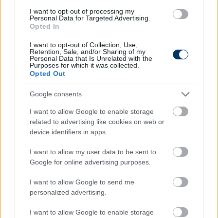
I want to opt-out of processing my
Personal Data for Targeted Advertising.
Opted In
I want to opt-out of Collection, Use,
Retention, Sale, and/or Sharing of my
Personal Data that Is Unrelated with the
Purposes for which it was collected.
Opted Out
Google consents
I want to allow Google to enable storage
Rossi: "Ha a válogatottban akar
related to advertising like cookies on web or
szerepelni, sokkal többet kell futnia" -
device identifiers in apps.
interjú a kapitánnyal az új
I want to allow my user data to be sent to
középcsatárról, a két himnuszról és a
Google for online advertising purposes.
honosításokról
I want to allow Google to send me
Az év csúcspontja számára a németek elleni döntetlen
personalized advertising.
volt az Eb-n, az albánok elleni hazai vb-selejtezőt
viszont szívesen elfelejtené. Marco Rossi nem igazán
I want to allow Google to enable storage
találja Szalai Ádám utódját, az egyik lehetséges jelölt