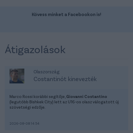
Kövess minket a Facebookon is!
Átigazolások
Olaszország
Costantinót kinevezték
Marco Rossi korábbi segítője,
Giovanni Costantino
(legutóbb Bishkek City) lett az U16-os olasz válogatott új
szövetségi edzője.
2026-08-08 14:54