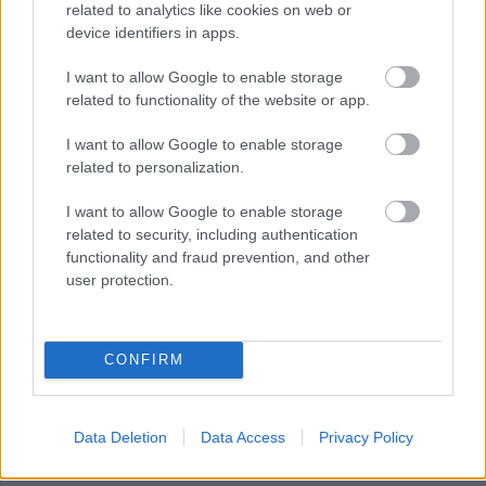
related to analytics like cookies on web or
túl keveset játszik, a másik meg túl keveset fut. Volt
device identifiers in apps.
megkeresése a Premier League-ből is, de maradt a
válogatottnál, amelynek viszont lehet akár Angliából
I want to allow Google to enable storage
honosított játékosa is. A csakfoci.hu interjúja a
related to functionality of the website or app.
szövetségi kapitánnyal.
Elolvasom
I want to allow Google to enable storage
related to personalization.
I want to allow Google to enable storage
Itt állíthatod be, hogy a Csakfoci az elsők
related to security, including authentication
között legyen a Google-találatokban
functionality and fraud prevention, and other
user protection.
Tetszett a cikk? Megosztanád?
CONFIRM
Link másolása
Email küldés
CÍMKÉK:
#MAGYAR FOCI
#LÉGIÓSOK
#OLASZ FOCI
Data Deletion
Data Access
Privacy Policy
#SZALAI ATTILA
#NAPOLI