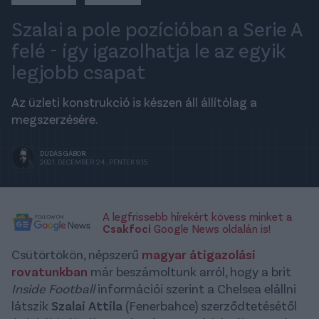
Szalai a pole pozícióban a Serie A
felé - így igazolhatja le az egyik
legjobb csapat
Az üzleti konstrukció is készen áll állítólag a
megszerzésére.
DUDÁS GÁBOR
2021. DECEMBER 24., PÉNTEK 9:15
A legfrissebb hírekért kövess minket a
Csakfoci
Google News oldalán is!
Csütörtökön, népszerű
magyar átigazolási
rovatunkban
már beszámoltunk arról, hogy a brit
Inside Football
információi szerint a Chelsea elállni
látszik
Szalai Attila
(Fenerbahce) szerződtetésétől