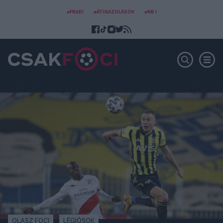
#FRADI
#ÁTIGAZOLÁSOK
#NB I
OLASZ FOCI
LÉGIÓSOK