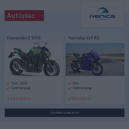
Autópiac
Kawasaki Z 900
Yamaha Yzf R3
Szín: Zöld
Szín:
Üzemanyag:
Üzemanyag:
3 949 000 Ft
2 749 000 Ft
TOVÁBBI AJÁNLATOK