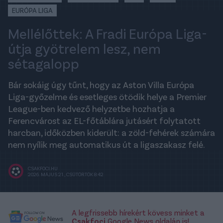
EURÓPA LIGA
Mellélőttek: A Fradi Európa Liga-
útja gyötrelem lesz, nem
sétagalopp
Bár sokáig úgy tűnt, hogy az Aston Villa Európa
Liga-győzelme és esetleges ötödik helye a Premier
League-ben kedvező helyzetbe hozhatja a
Ferencvárost az EL-főtáblára jutásért folytatott
harcban, időközben kiderült: a zöld-fehérek számára
nem nyílik meg automatikus út a ligaszakasz felé.
CSAKFOCI.HU
2026. MÁJUS 21., CSÜTÖRTÖK 8:42
A legfrissebb hírekért kövess minket a
Csakfoci
Google News oldalán is!