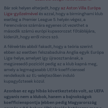
Bár sok helyen elterjedt, hogy
az Aston Villa Európa
Liga-győzelmével
és azzal, hogy a birminghami klub
esetleg a Premier League 5. helyén végez, a
Ferencváros számára egyenes út vezethet a
második számú európi kupasorozat főtáblájára,
kiderült, hogy erről nincs szó.
A félreértés abból fakadt, hogy a teória szerint
ebben az esetben felszabadulna Anglia egyik Európa
Liga-helye, amelyet így újraosztanának, a
megüresedő pozíciót pedig az a klub kapná meg,
amely a legmagasabb UEFA-koefficienssel
rendelkezik az EL-selejtezőben induló
kupagyőztesek közül.
Azonban ez egy hibás következtetés volt, az UEFA
ugyanis nem a klubok, hanem a bajnokságok
koefficienspontja (ebben pedig Magyarország
csupán a 24. helyen állt) alapján határozza meg a