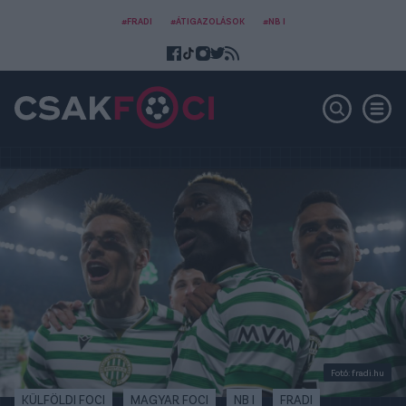
#FRADI
#ÁTIGAZOLÁSOK
#NB I
Fotó: fradi.hu
KÜLFÖLDI FOCI
MAGYAR FOCI
NB I
FRADI