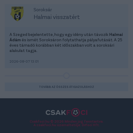
Soroksár
Halmai visszatért
A Szeged bejelentette, hogy egy idény után távozik
Halmai
Ádám
és ismét Soroksáron folytathatja pályafutását. A 25
éves támadó korábban két időszakban volt a soroksári
alakulat tagja.
2026-08-07 13:01
TOVÁBB AZ ÖSSZES ÁTIGAZOLÁSHOZ
Csakfoci.hu © 2026 Minden jog fenntartva.
A csakfoci.hu üzemeltetője: DrFoci Kft.