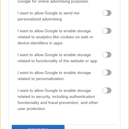
Google for online advertising purposes.
I want to allow Google to send me
personalized advertising.
I want to allow Google to enable storage
related to analytics like cookies on web or
device identifiers in apps.
Fradi: Egy játékos távozásáról már
tárgyalnak, a csapat "nagyjából
I want to allow Google to enable storage
megvan" - részletek
related to functionality of the website or app.
Hajnal Tamás sportigazgató szerint az elmúlt évektől
I want to allow Google to enable storage
eltérően ezúttal kivárnak a keret véglegesítésével az
related to personalization.
NB I-ben sorozatban hét bajnoki cím után ezüstérmes,
Magyar Kupa-győztes Ferencvárosnál.
I want to allow Google to enable storage
related to security, including authentication
Elolvasom
functionality and fraud prevention, and other
user protection.
Itt állíthatod be, hogy a Csakfoci az elsők