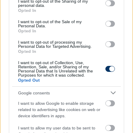
not limited to your visit or usage behaviour. You may click to
I want to opt-out of the Sharing of my
Ha az Aston Villa az 5. helyen végez:
personal data.
grant or deny consent to Google and its third-party tags to
Opted In
- A Premier League 6. helyezettje az Európa-liga
use your data for below specified purposes in below Google
consent section.
ligaszakaszából a Bajnokok Ligája ligaszakaszába
I want to opt-out of the Sale of my
Personal Data.
kerül.
Opted In
- A St. Truiden az Európa-liga playoffköréből a
ligaszakaszba jut.
I want to opt-out of processing my
Personal Data for Targeted Advertising.
- A Salzburg az Európa-liga selejtezőjének 3.
Opted In
fordulójából a playoffkörbe lép előre.
I want to opt-out of Collection, Use,
Retention, Sale, and/or Sharing of my
Magyarán a Ferencvárosnak továbbra is négy
Personal Data that Is Unrelated with the
selejtezőkört kell abszolválnia ahhoz, hogy az
Purposes for which it was collected.
Opted Out
Európa Liga főtáblájára kerüljön.
Google consents
Olvastad már?
I want to allow Google to enable storage
related to advertising like cookies on web or
device identifiers in apps.
I want to allow my user data to be sent to