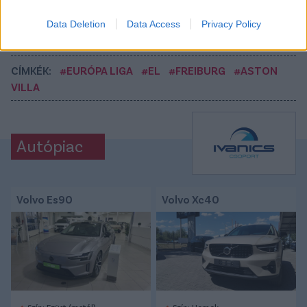
Tetszett a cikk? Megosztanád?
Data Deletion
Data Access
Privacy Policy
Link másolása
Email küldés
CÍMKÉK:
#EURÓPA LIGA
#EL
#FREIBURG
#ASTON
VILLA
Autópiac
Volvo Es90
Volvo Xc40
Szín: Ezüst (metál)
Szín: Homok