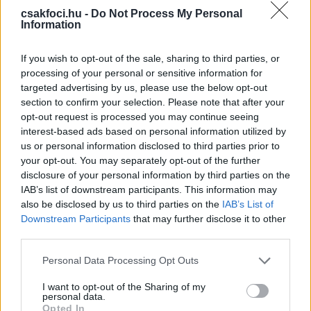
csakfoci.hu -
Do Not Process My Personal
Information
A második félidőt veszélyes rohamokkal indította az
If you wish to opt-out of the sale, sharing to third parties, or
Aston Villa, amely az 58. percben egy közeli
processing of your personal or sensitive information for
találattal eldöntötte a meccset. A hátralévő időben
targeted advertising by us, please use the below opt-out
section to confirm your selection. Please note that after your
mindkét oldalon kialakult még egy-egy nagy
opt-out request is processed you may continue seeing
lehetőség, de újabb gól nem született. Az angolok
interest-based ads based on personal information utilized by
végül 17, a németek viszont csupán négy
us or personal information disclosed to third parties prior to
alkalommal célozták meg a kaput.
your opt-out. You may separately opt-out of the further
disclosure of your personal information by third parties on the
IAB’s list of downstream participants. This information may
A birminghami csapatnak ez volt a harmadik
also be disclosed by us to third parties on the
IAB’s List of
európai kupadöntője - 1982-ben a BEK-ben a
Downstream Participants
that may further disclose it to other
Bayern Münchent verte, majd a Szuperkupa-
third parties.
mérkőzésen a Barcelonánál bizonyult
Please note that this website/app uses one or more Google
jobbnak -, trófeát pedig az 1996-os angol
Personal Data Processing Opt Outs
services and may gather and store information including but
Ligakupa elhódítása után szerzett ismét.
not limited to your visit or usage behaviour. You may click to
I want to opt-out of the Sharing of my
personal data.
grant or deny consent to Google and its third-party tags to
Opted In