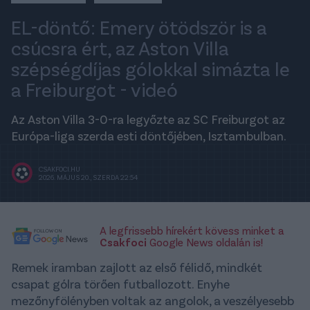
EL-döntő: Emery ötödször is a
csúcsra ért, az Aston Villa
szépségdíjas gólokkal simázta le
a Freiburgot - videó
Az Aston Villa 3-0-ra legyőzte az SC Freiburgot az
Európa-liga szerda esti döntőjében, Isztambulban.
CSAKFOCI.HU
2026. MÁJUS 20., SZERDA 22:54
A legfrissebb hírekért kövess minket a
Csakfoci
Google News oldalán is!
Remek iramban zajlott az első félidő, mindkét
csapat gólra törően futballozott. Enyhe
mezőnyfölényben voltak az angolok, a veszélyesebb