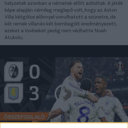
helyzetek azonban a németek előtt adódtak. A játék
képe alapján némileg meglepő volt, hogy az Aston
Villa kétgólos előnnyel vonulhatott a szünetre, de
két remek villanás két bombagólt eredményezett,
ezeket a lövéseket pedig nem védhette Noah
Atubolu.