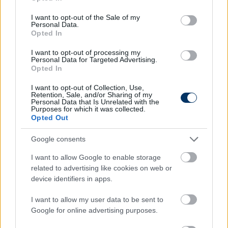
use your data for below specified purposes in below Google
Unai Emery
vezetőedző továbbra is a második
consent section.
I want to opt-out of the Sale of my
számú klubsorozat specialistájának számít, ugyanis
Personal Data.
Opted In
már öt végső sikerrel csúcstartó: korábban
háromszor a Sevillával, egyszer pedig a Villarreallal
I want to opt-out of processing my
ért a csúcsra. Emellett egy döntőt veszített, még az
Personal Data for Targeted Advertising.
Opted In
Arsenal kispadján 2019-ben. (via MTI)
I want to opt-out of Collection, Use,
Olvastad már?
Retention, Sale, and/or Sharing of my
Personal Data that Is Unrelated with the
Purposes for which it was collected.
Opted Out
Google consents
I want to allow Google to enable storage
related to advertising like cookies on web or
device identifiers in apps.
I want to allow my user data to be sent to
Google for online advertising purposes.