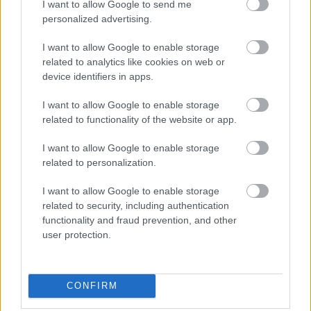
I want to allow Google to send me
personalized advertising.
Jude Bellingham és Budapest is
I want to allow Google to enable storage
főszerepet kap a Topps Chrome UCC
related to analytics like cookies on web or
device identifiers in apps.
kollekciójában
I want to allow Google to enable storage
Megérkezett a Topps egyik leglátványosabb
related to functionality of the website or app.
futballkártya-kollekciója, a 2025/26-os Topps Chrome
UEFA Club Competitions, amely a világ legnagyobb
klubfutball-sztárjait, a legizgalmasabb fiatal
I want to allow Google to enable storage
tehetségeket és a gyűjtők által keresett különleges
related to personalization.
lapokat...
I want to allow Google to enable storage
Elolvasom
related to security, including authentication
functionality and fraud prevention, and other
user protection.
Itt állíthatod be, hogy a Csakfoci az elsők
között legyen a Google-találatokban
CONFIRM