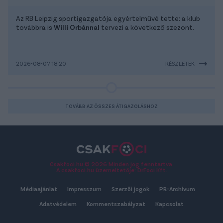
Az RB Leipzig sportigazgatója egyértelművé tette: a klub
továbbra is
Willi Orbánnal
tervezi a következő szezont.
2026-08-07 18:20
RÉSZLETEK
TOVÁBB AZ ÖSSZES ÁTIGAZOLÁSHOZ
Csakfoci.hu © 2026 Minden jog fenntartva.
A csakfoci.hu üzemeltetője: DrFoci Kft.
Médiaajánlat
Impresszum
Szerzői jogok
PR-Archívum
Adatvédelem
Kommentszabályzat
Kapcsolat