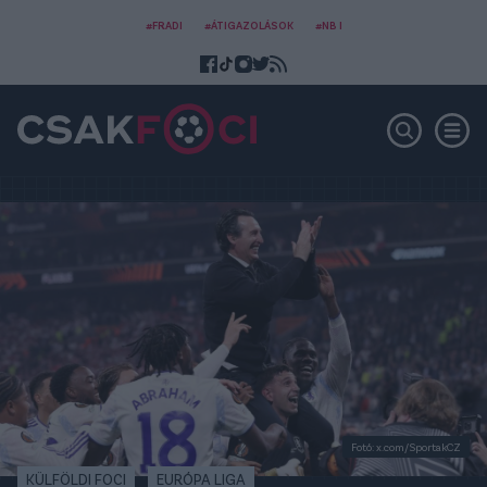
#FRADI
#ÁTIGAZOLÁSOK
#NB I
Fotó: x.com/SportakCZ
KÜLFÖLDI FOCI
EURÓPA LIGA