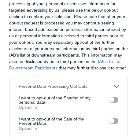
fáradásos törés a lábában, amellyel többször
processing of your personal or sensitive information for
próbált visszatérni, de rövid időn belül újra megsérült
targeted advertising by us, please use the below opt-out
és időközben egy köldöksérvműtéten is átesett.
section to confirm your selection. Please note that after your
opt-out request is processed you may continue seeing
A magyar középpályás elárulta, hogy folyamatosan
interest-based ads based on personal information utilized by
egyeztet Marco Rossi szövetségi kapitánnyal és
us or personal information disclosed to third parties prior to
your opt-out. You may separately opt-out of the further
szeretne visszatérni a keretébe.
disclosure of your personal information by third parties on the
IAB’s list of downstream participants. This information may
Rengeteg tétmeccset kell még addig
also be disclosed by us to third parties on the
IAB’s List of
játszanom, de szépen lassan próbálok
Downstream Participants
that may further disclose it to other
third parties.
formába lendülni és nyilván az a célom,
hogy ott legyek majd márciusban a
Please note that this website/app uses one or more Google
Personal Data Processing Opt Outs
keretben. Ennek ellenére az én esetemben
services and may gather and store information including but
szerintem megbocsátható, hogy most
not limited to your visit or usage behaviour. You may click to
I want to opt-out of the Sharing of my
personal data.
grant or deny consent to Google and its third-party tags to
egyelőre meccsről meccsre gondolkodom és
Opted In
use your data for below specified purposes in below Google
nem azon, mi lesz márciusban vagy
consent section.
I want to opt-out of the Sale of my
júniusban.
Personal Data.
Opted In