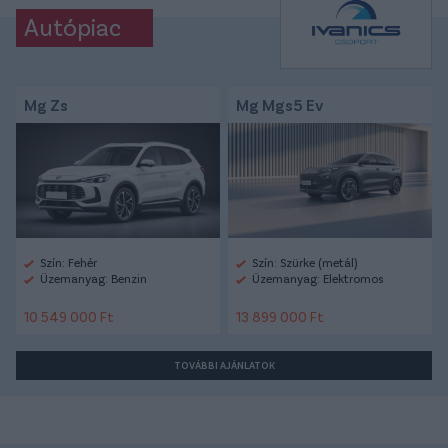
Autópiac
Mg Zs
Mg Mgs5 Ev
Szín: Fehér
Szín: Szürke (metál)
Üzemanyag: Benzin
Üzemanyag: Elektromos
10 549 000 Ft
13 899 000 Ft
TOVÁBBI AJÁNLATOK