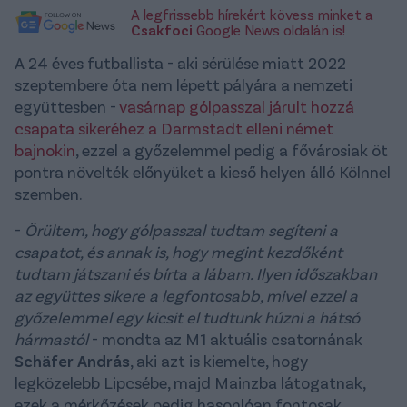
A legfrissebb hírekért kövess minket a
Csakfoci
Google News oldalán is!
A 24 éves futballista - aki sérülése miatt 2022
szeptembere óta nem lépett pályára a nemzeti
együttesben -
vasárnap gólpasszal járult hozzá
csapata sikeréhez a Darmstadt elleni német
bajnokin
, ezzel a győzelemmel pedig a fővárosiak öt
pontra növelték előnyüket a kieső helyen álló Kölnnel
szemben.
-
Örültem, hogy gólpasszal tudtam segíteni a
csapatot, és annak is, hogy megint kezdőként
tudtam játszani és bírta a lábam. Ilyen időszakban
az együttes sikere a legfontosabb, mivel ezzel a
győzelemmel egy kicsit el tudtunk húzni a hátsó
hármastól
- mondta az M1 aktuális csatornának
Schäfer András
, aki azt is kiemelte, hogy
legközelebb Lipcsébe, majd Mainzba látogatnak,
ezek a mérkőzések pedig hasonlóan fontosak