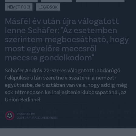
NÉMET FOCI
LÉGIÓSOK
Másfél év után újra válogatott
lenne Schäfer: "Az esetemben
szerintem megbocsátható, hogy
most egyelőre meccsről
meccsre gondolkodom"
Schäfer András 22-szeres válogatott labdarúgó
felépülése után szeretne visszatérni a nemzeti
együttesbe, de tisztában van vele, hogy addig még
sok tétmeccsen kell teljesítenie klubcsapatánál, az
Union Berlinnél.
CSAKFOCI.HU
2024. JANUÁR 30., KEDD 16:55