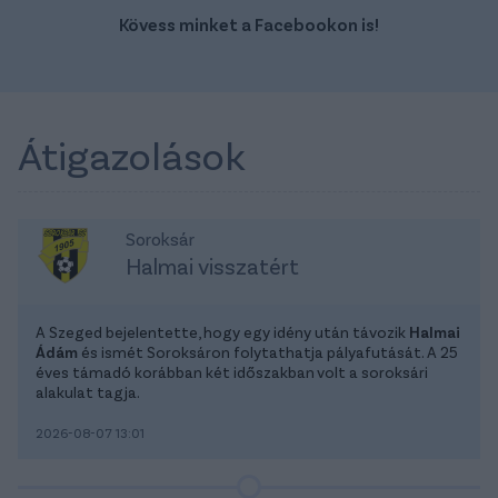
Kövess minket a Facebookon is!
Átigazolások
Soroksár
Halmai visszatért
A Szeged bejelentette, hogy egy idény után távozik
Halmai
Ádám
és ismét Soroksáron folytathatja pályafutását. A 25
éves támadó korábban két időszakban volt a soroksári
alakulat tagja.
2026-08-07 13:01