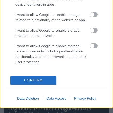
device identifiers in apps.
elképzelhető, hogy a 2025/26-os idénytől
változik az NB I lebonyolítása. Neked melyik
I want to allow Google to enable storage
formátumú NB I tetszene a legjobban?
KATTINTS
related to functionality of the website or app.
ÉS SZAVAZZ ITT!
I want to allow Google to enable storage
Olvastad már?
related to personalization.
I want to allow Google to enable storage
related to security, including authentication
functionality and fraud prevention, and other
user protection.
CONFIRM
Data Deletion
Data Access
Privacy Policy
Légiósok: Premier League-klub is