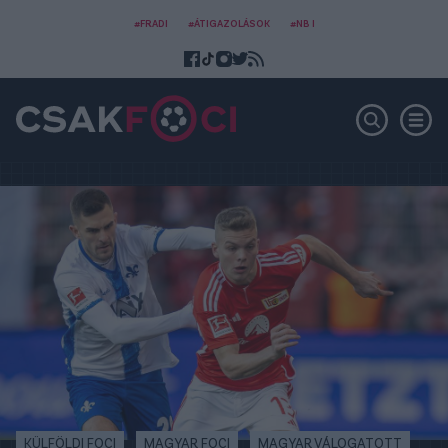
#FRADI
#ÁTIGAZOLÁSOK
#NB I
KÜLFÖLDI FOCI
MAGYAR FOCI
MAGYAR VÁLOGATOTT