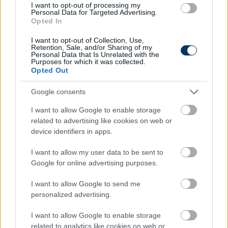
I want to opt-out of processing my
Nyilván nagy álmom, vágyam és célom, hogy újra
Personal Data for Targeted Advertising.
válogatott legyek és szerintem erre minden
Opted In
lehetőségem megvan, ehhez egészségesnek kell
I want to opt-out of Collection, Use,
maradnom, mellette pedig jó teljesítményt kell
Retention, Sale, and/or Sharing of my
Personal Data that Is Unrelated with the
nyújtanom a csapatomban
- fogalmazott a
Purposes for which it was collected.
nemzeti együttessel kapcsolatban Schäfer,
Opted Out
Google consents
aki arra a kérdésre, hogy mit kívánna
magának a következő időszakra, viccesen
I want to allow Google to enable storage
megjegyezte, a lottó főnyereményt szívesen
related to advertising like cookies on web or
device identifiers in apps.
megnyerné, ezen felül pedig a karrierje
hátralévő részét szeretné sérülésmentesen
I want to allow my user data to be sent to
tölteni, illetve, ha lesz rá lehetősége, akkor jól
Google for online advertising purposes.
szerepelni az Eb-n.
I want to allow Google to send me
personalized advertising.
(MTI)
I want to allow Google to enable storage
Csányi Sándor MLSZ-elnök elárulta
, könnyen
related to analytics like cookies on web or