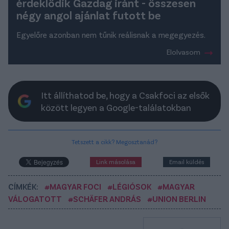
érdeklődik Gazdag iránt - összesen
négy angol ajánlat futott be
Egyelőre azonban nem tűnik reálisnak a megegyezés.
Elolvasom
Itt állíthatod be, hogy a Csakfoci az elsők
között legyen a Google-találatokban
Tetszett a cikk? Megosztanád?
Link másolása
Email küldés
CÍMKÉK:
#MAGYAR FOCI
#LÉGIÓSOK
#MAGYAR
VÁLOGATOTT
#SCHÄFER ANDRÁS
#UNION BERLIN