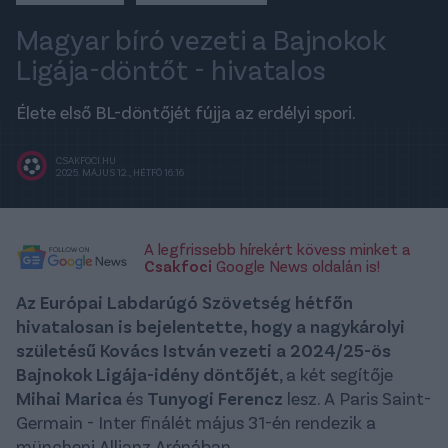
Magyar bíró vezeti a Bajnokok
Ligája-döntőt - hivatalos
Élete első BL-döntőjét fújja az erdélyi spori.
CSAKFOCI.HU
2025. MÁJUS 12., HÉTFŐ 16:16
A legfrissebb hírekért kövess minket a
Csakfoci
Google News oldalán is!
Az Európai Labdarúgó Szövetség hétfőn
hivatalosan is bejelentette, hogy a nagykárolyi
születésű Kovács István vezeti a 2024/25-ös
Bajnokok Ligája-idény döntőjét
, a két segítője
Mihai Marica
és
Tunyogi Ferencz
lesz. A Paris Saint-
Germain - Inter finálét május 31-én rendezik a
müncheni Allianz Arénában.