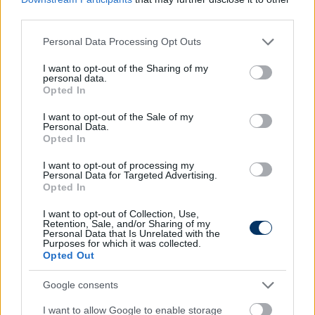
(@ChampionsLeague)
May 12, 2025
third parties.
Please note that this website/app uses one or more Google
Personal Data Processing Opt Outs
services and may gather and store information including but
Olvastad már?
not limited to your visit or usage behaviour. You may click to
I want to opt-out of the Sharing of my
personal data.
grant or deny consent to Google and its third-party tags to
Opted In
use your data for below specified purposes in below Google
consent section.
I want to opt-out of the Sale of my
Personal Data.
Opted In
I want to opt-out of processing my
Personal Data for Targeted Advertising.
Opted In
I want to opt-out of Collection, Use,
Retention, Sale, and/or Sharing of my
Personal Data that Is Unrelated with the
Purposes for which it was collected.
NB I: Puskás-játékosok szórhatják
Opted Out
labdával a Fradi legújabb gólfelelősét
Google consents
Az NB I 31. fordulójából is összegyűjtöttük, mely
I want to allow Google to enable storage