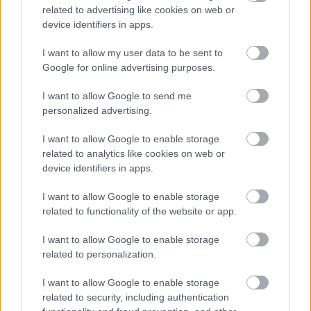
játékosok teljesítettek a legjobban honlapunk
related to advertising like cookies on web or
megítélése szerint.
device identifiers in apps.
Elolvasom
I want to allow my user data to be sent to
Google for online advertising purposes.
Itt állíthatod be, hogy a Csakfoci az elsők
I want to allow Google to send me
personalized advertising.
között legyen a Google-találatokban
I want to allow Google to enable storage
related to analytics like cookies on web or
Tetszett a cikk? Megosztanád?
device identifiers in apps.
Link másolása
Email küldés
I want to allow Google to enable storage
related to functionality of the website or app.
CÍMKÉK:
#BAJNOKOK LIGÁJA
#EURÓPA LIGA
#KONFERENCIA LIGA
#BL-DÖNTŐ
#KOVÁCS ISTVÁN
I want to allow Google to enable storage
#EL-DÖNTŐ
#KL-DÖNTŐ
#FELIX ZWAYER
#IRFAN
related to personalization.
PELJTO
I want to allow Google to enable storage
related to security, including authentication