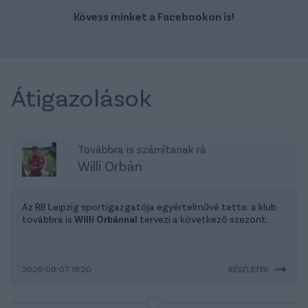
Kövess minket a Facebookon is!
Átigazolások
Továbbra is számítanak rá
Willi Orbán
Az RB Leipzig sportigazgatója egyértelművé tette: a klub
továbbra is
Willi Orbánnal
tervezi a következő szezont.
2026-08-07 18:20
RÉSZLETEK