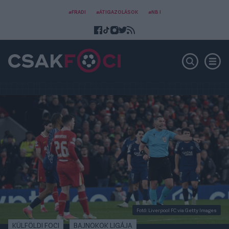
#FRADI
#ÁTIGAZOLÁSOK
#NB I
Fotó: Liverpool FC via Getty Images
KÜLFÖLDI FOCI
BAJNOKOK LIGÁJA