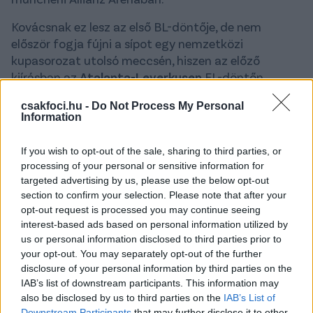
Kovácsnak ez lesz az első BL-döntője, de nem
először fogja fújni a sípot egy nemzetközi
kupasorozat utolsó meccsén, hiszen az előző
kiírásban az
Atalanta-Leverkusen
EL-döntőn,
2022-ben pedig a
Roma-Feyenoord
Konferencia
csakfoci.hu -
Do Not Process My Personal
Liga-finálén dirigált.
Information
A
Tottenham–Manchester United
Európa Liga-
If you wish to opt-out of the sale, sharing to third parties, or
döntőt a német
Felix Zwayer
, a
Chelsea–Betis
processing of your personal or sensitive information for
Konferencia Liga-döntőt pedig a bosnyák
Irfan
targeted advertising by us, please use the below opt-out
Peljto
vezeti vezeti majd.
section to confirm your selection. Please note that after your
opt-out request is processed you may continue seeing
Romania's István Kovács will referee the
interest-based ads based on personal information utilized by
2025 UEFA Champions League final
us or personal information disclosed to third parties prior to
your opt-out. You may separately opt-out of the further
between Paris and Inter on Saturday 31
disclosure of your personal information by third parties on the
May.
#UCL
IAB’s list of downstream participants. This information may
also be disclosed by us to third parties on the
IAB’s List of
— UEFA Champions League
Downstream Participants
that may further disclose it to other