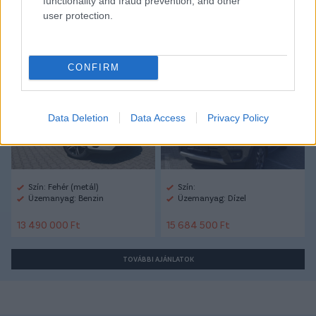
functionality and fraud prevention, and other
user protection.
Autópiac
CONFIRM
Volvo Xc40
Ford Ranger
Data Deletion
Data Access
Privacy Policy
Szín: Fehér (metál)
Szín:
Üzemanyag: Benzin
Üzemanyag: Dízel
13 490 000 Ft
15 684 500 Ft
TOVÁBBI AJÁNLATOK