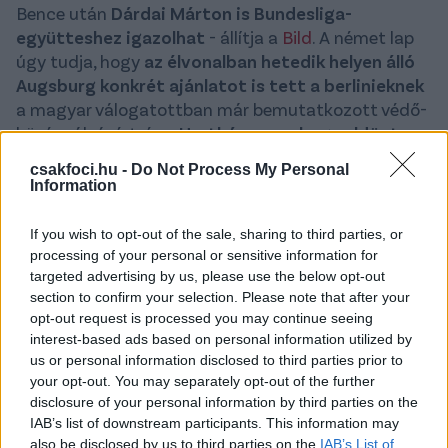
Bence után
Dárdai Márton is Bundesliga-
együtteshez igazolhat
- állítja a
Bild
. A német lap
úgy tudja, hogy
az élvonalban hetedik helyen álló
Augsburg konkrét ajánlatot is tett a berlinieknek
a magyar válogatottban már bemutatkozott védő-
középpályásért, és
a Herthán a sor, hogy eldöntse,
elengedi-e kétmillió euróért az alapemberét.
csakfoci.hu -
Do Not Process My Personal
Information
A transzfert segítheti, hogy az Augsburgnál az
átigazolásokért a korábban a Hertha
If you wish to opt-out of the sale, sharing to third parties, or
alkalmazásában álló Babacar Wane felel, igaz,
processing of your personal or sensitive information for
biztos, hogy nemcsak ő akarja Dárdait megszerezni,
targeted advertising by us, please use the below opt-out
az Augsburg ugyanis még Wane érkezése előtt, már
section to confirm your selection. Please note that after your
2023 januárjában csábította a középső Dárdai-fiút
opt-out request is processed you may continue seeing
- akkor 2,5 millió eurót kínáltak, de végül nem jött
interest-based ads based on personal information utilized by
us or personal information disclosed to third parties prior to
össze az üzlet.
your opt-out. You may separately opt-out of the further
disclosure of your personal information by third parties on the
A Bild megjegyzi, hogy a mostani szezont követően
IAB’s list of downstream participants. This information may
Dárdai berlini szerződése már csak egy évig
also be disclosed by us to third parties on the
IAB’s List of