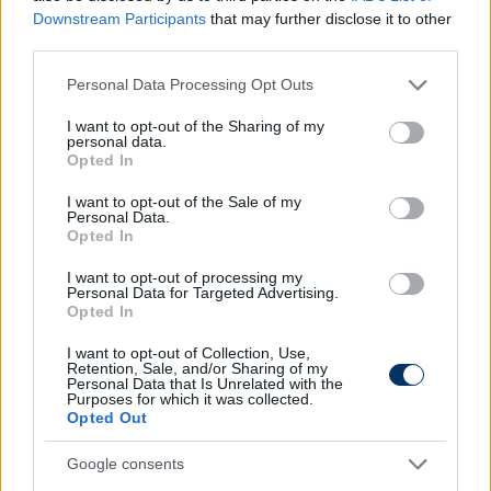
érvényes. Ráadásul a fővárosiak nem is állnak olyan
Downstream Participants
that may further disclose it to other
jól anyagilag, hogy könnyedén visszautasítsanak
third parties.
egy ilyen ajánlatot.
Please note that this website/app uses one or more Google
Personal Data Processing Opt Outs
services and may gather and store information including but
Olvastad már?
not limited to your visit or usage behaviour. You may click to
I want to opt-out of the Sharing of my
personal data.
grant or deny consent to Google and its third-party tags to
Opted In
use your data for below specified purposes in below Google
consent section.
I want to opt-out of the Sale of my
Personal Data.
Opted In
I want to opt-out of processing my
Personal Data for Targeted Advertising.
Opted In
I want to opt-out of Collection, Use,
Retention, Sale, and/or Sharing of my
Personal Data that Is Unrelated with the
Purposes for which it was collected.
A Hertha bocsánatot kért Dárdai
Opted Out
viselkedése miatt: "Sajnáljuk a
Google consents
történteket"