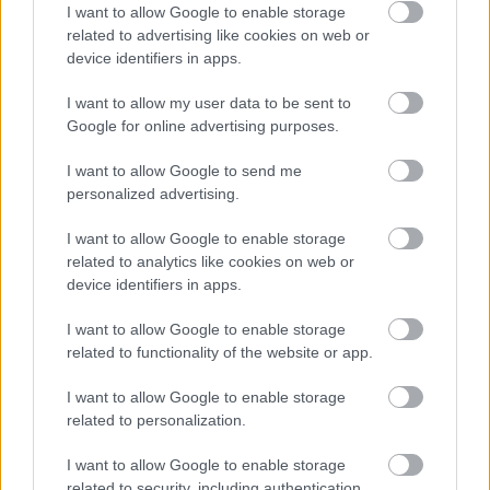
I want to allow Google to enable storage
Egy héttel az eset után a német labdarúgó
related to advertising like cookies on web or
másodosztályban szereplő Hertha BSC elnézést kért
device identifiers in apps.
amiatt, hogy Dárdai Pál vezetőedző kivonult egy
sajtótájékoztatóról.
I want to allow my user data to be sent to
Google for online advertising purposes.
Elolvasom
I want to allow Google to send me
personalized advertising.
Itt állíthatod be, hogy a Csakfoci az elsők
I want to allow Google to enable storage
között legyen a Google-találatokban
related to analytics like cookies on web or
device identifiers in apps.
Tetszett a cikk? Megosztanád?
I want to allow Google to enable storage
related to functionality of the website or app.
Link másolása
Email küldés
I want to allow Google to enable storage
CÍMKÉK:
#MAGYAR FOCI
#LÉGIÓSOK
related to personalization.
#ÁTIGAZOLÁSOK
#NÉMET FOCI
#HERTHA
#DÁRDAI
I want to allow Google to enable storage
MÁRTON
#AUGSBURG
related to security, including authentication