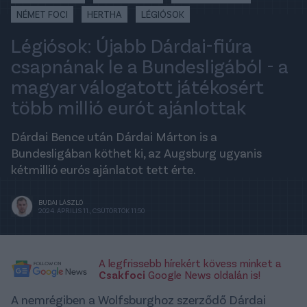
NÉMET FOCI
HERTHA
LÉGIÓSOK
Légiósok: Újabb Dárdai-fiúra
csapnának le a Bundesligából - a
magyar válogatott játékosért
több millió eurót ajánlottak
Dárdai Bence után Dárdai Márton is a
Bundesligában köthet ki, az Augsburg ugyanis
kétmillió eurós ajánlatot tett érte.
BUDAI LÁSZLÓ
2024. ÁPRILIS 11., CSÜTÖRTÖK 11:50
A legfrissebb hírekért kövess minket a
Csakfoci
Google News oldalán is!
A nemrégiben a Wolfsburghoz szerződő Dárdai