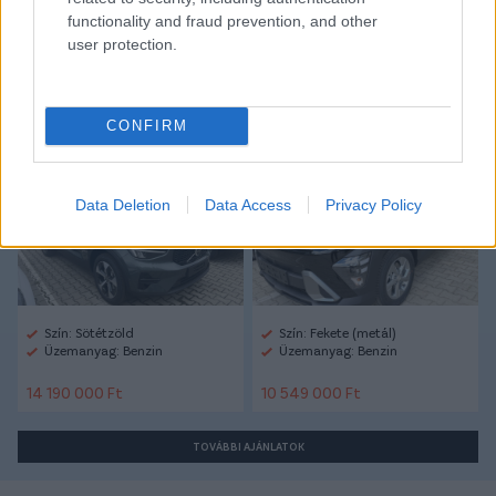
functionality and fraud prevention, and other
user protection.
Autópiac
CONFIRM
Volvo Xc40
Hyundai Kona
Data Deletion
Data Access
Privacy Policy
Szín: Sötétzöld
Szín: Fekete (metál)
Üzemanyag: Benzin
Üzemanyag: Benzin
14 190 000 Ft
10 549 000 Ft
TOVÁBBI AJÁNLATOK