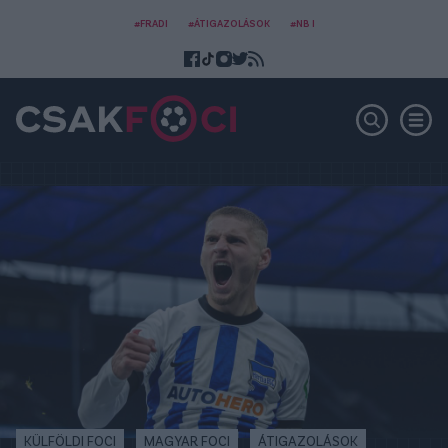
#FRADI
#ÁTIGAZOLÁSOK
#NB I
KÜLFÖLDI FOCI
MAGYAR FOCI
ÁTIGAZOLÁSOK