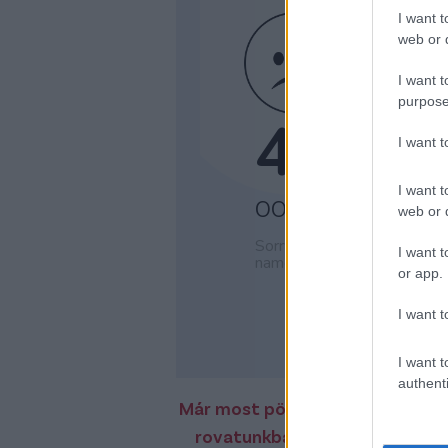
I want t
web or d
I want t
purpose
I want 
I want t
web or d
I want t
or app.
I want t
I want t
authenti
Már most pörögnek a csapatok a
rovatunkban ezúttal is mindig