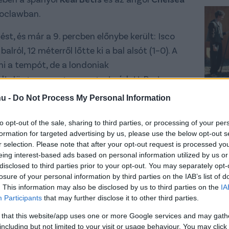
roclawban.
st, és már a 9. percben előnybe került: Isco
balról, 12 méterről lőtte ki a bal alsót (1–0). A
ni a tempót, de a londoniak
t. Jörgensen ugyan nagyot védett Bartra
iból hiányzott az átütőerő. A félidő második
hu -
Do Not Process My Personal Information
dot okozott a Chelsea védelmének, míg a
jött ki, egyszer Enzo Fernández próbálkozását
to opt-out of the sale, sharing to third parties, or processing of your per
formation for targeted advertising by us, please use the below opt-out s
félidőben így a spanyol voltak előnyben.
r selection. Please note that after your opt-out request is processed y
eing interest-based ads based on personal information utilized by us or
nagyobb nyomást helyezett a Betisre, és
disclosed to third parties prior to your opt-out. You may separately opt-
z eredménye: Cole Palmer jobbról, egy remek
losure of your personal information by third parties on the IAB’s list of
épre, ahol
Enzo Fernández
Bartra mellől
. This information may also be disclosed by us to third parties on the
IA
Participants
that may further disclose it to other third parties.
 sarokba fejelt (1–1). A gól után is maradt az
ellel lefordult védőjéről a jobb oldalon, majd
 that this website/app uses one or more Google services and may gath
including but not limited to your visit or usage behaviour. You may click 