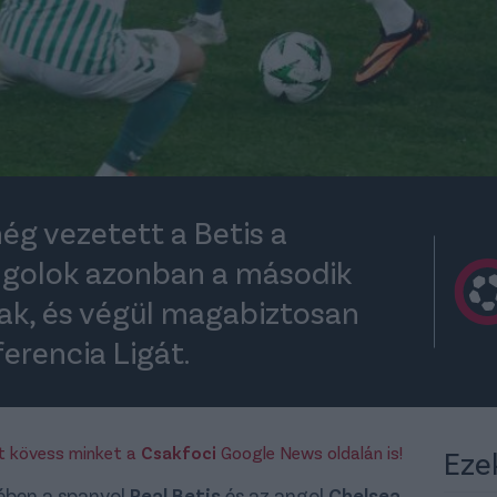
ég vezetett a Betis a
angolok azonban a második
tak, és végül magabiztosan
erencia Ligát.
rt kövess minket a
Csakfoci
Google News oldalán is!
Eze
jében a spanyol
Real Betis
és az angol
Chelsea