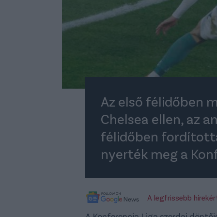
Az első félidőben m
Chelsea ellen, az 
félidőben fordítot
nyerték meg a Konf
A legfrissebb híreké
A Konferencia Liga szerdai döntő