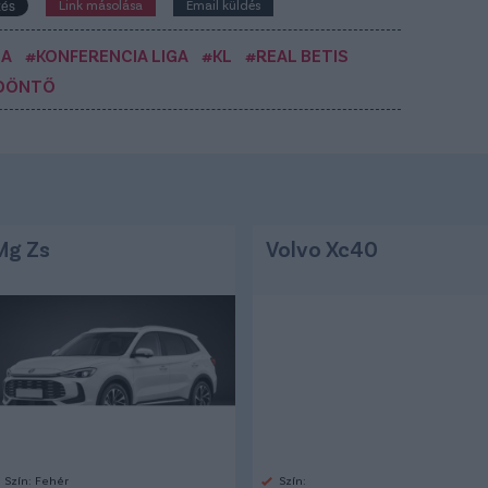
Link másolása
Email küldés
EA
#KONFERENCIA LIGA
#KL
#REAL BETIS
-DÖNTŐ
Mg Zs
Volvo Xc40
Szín: Fehér
Szín: