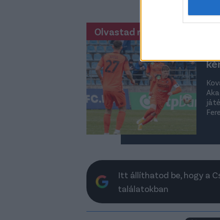
böngészd a hí
Olvastad már?
A 
já
ké
Kov
Aka
játé
Fere
Itt állíthatod be, hogy a 
találatokban