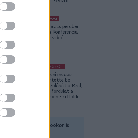
nincsenek" - edzői
értékelés
KÜLFÖLDI FOCI
Bolla már az 5. percben
betalált a Konferencia
Ligában – videó
KÜLFÖLDI KÖRKÉP
A Fradi elleni meccs
előtt jelentette be
rekordigazolását a Real;
hatalmas fordulat a
Rodri-ügyben - külföldi
körkép
Kövess minket a Facebookon is!