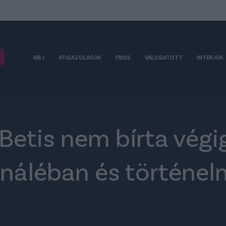
NB I
ÁTIGAZOLÁSOK
FRISS
VÁLOGATOTT
INTERJÚK
Betis nem bírta végi
fináléban és történelm