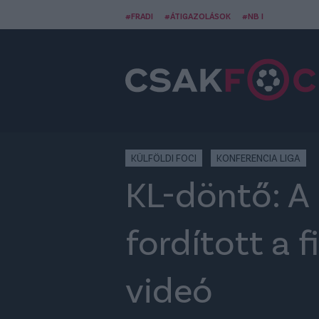
#FRADI
#ÁTIGAZOLÁSOK
#NB I
KÜLFÖLDI FOCI
KONFERENCIA LIGA
KL-döntő: A 
fordított a 
videó