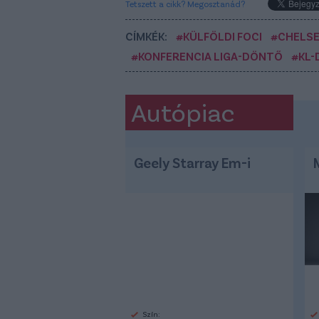
Tetszett a cikk? Megosztanád?
CÍMKÉK:
#KÜLFÖLDI FOCI
#CHELS
#KONFERENCIA LIGA-DÖNTŐ
#KL
Autópiac
Geely Starray Em-i
Szín: