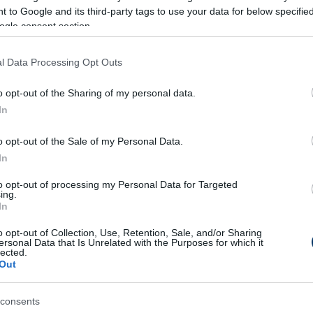
ál érkező
Jackson
a hálóba juttatta a labdát
 to Google and its third-party tags to use your data for below specifi
Jadon Sancho
, aki egy gyors kontra végén
ogle consent section.
el beállította a végeredményt (1–3). A végső
aki a 91. percben egy labdaszerzés után a jobb
l Data Processing Opt Outs
o opt-out of the Sharing of my personal data.
et szenvedett a Real Betis, miközben a
In
ondoni csapat ezzel történelmet írt: ők lettek
o opt-out of the Sale of my Personal Data.
gy európai kupasorozatot (Bajnokok Ligája,
In
gnyerte.
to opt-out of processing my Personal Data for Targeted
ing.
In
o opt-out of Collection, Use, Retention, Sale, and/or Sharing
i 9., ill. Enzo Fernández 65., Jackson 70.,
ersonal Data that Is Unrelated with the Purposes for which it
lected.
Out
consents