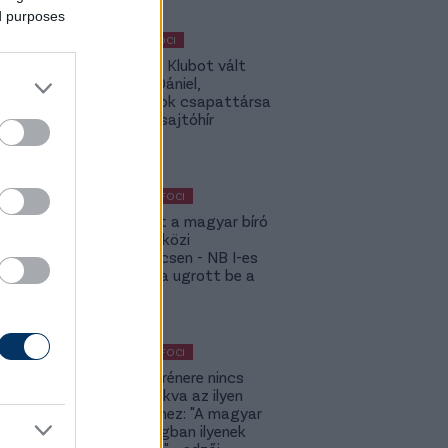
ed purposes
MAGYAR FOCI
Légiósok: Klubot vált
Gazdag Dániel,
világbajnok csapattársa
is lehet - sajtóhír
KÜLFÖLDI FOCI
Megsérült a magyar bíró
a nemzetközi
kupameccsen - NB I-es
honfitársa ugrott be a
helyére
KÜLFÖLDI FOCI
A DVSC trénere nincs
hozzászokva az ilyen
meccsekhez: "A magyar
bajnokságban ilyenek