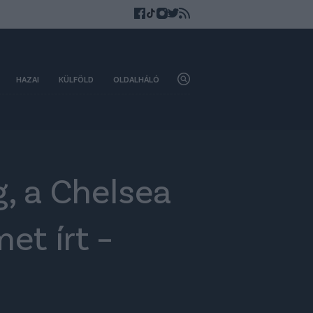
HAZAI
KÜLFÖLD
OLDALHÁLÓ
g, a Chelsea
et írt –