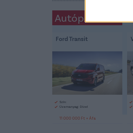
Autópiac
Ford Transit
Szín:
Üzemanyag: Dízel
11 000 000 Ft + Áfa