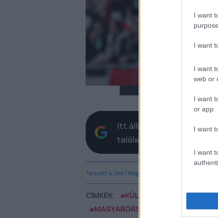
ko
ér
I want t
kö
purpose
Ros
I want 
ver
lesz
I want t
web or d
I want t
or app.
Itt állíthatod be, hogy a 
I want t
találatokban
I want t
authenti
Tetszett a cikk? Megosztanád?
CÍMKÉK:
#KÜLFÖLDI FOCI
#MAGYA
#MAGYARORSZÁG-ÖRMÉNYORSZÁ