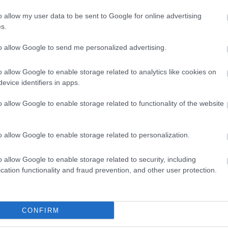
ckáztatok" – a kapitány szerint
dekes, hogy Lukácsot senki nem
o allow my user data to be sent to Google for online advertising
vetelte a kezdőbe
s.
si szerint Portugáliát 100-ból csak egyszer
to allow Google to send me personalized advertising.
hetjük meg, de abban reménykedünk, hogy most
 az az egy.
o allow Google to enable storage related to analytics like cookies on
evice identifiers in apps.
Elolvasom
o allow Google to enable storage related to functionality of the website
Csakfoci az elsők között legyen a Google-
o allow Google to enable storage related to personalization.
o allow Google to enable storage related to security, including
cation functionality and fraud prevention, and other user protection.
Link másolása
Email küldés
RORSZÁG
#VB-SELEJTEZŐ
#ÖRMÉNYORSZÁG
CONFIRM
G
#ÖRMÉNY LAPSZEMLE