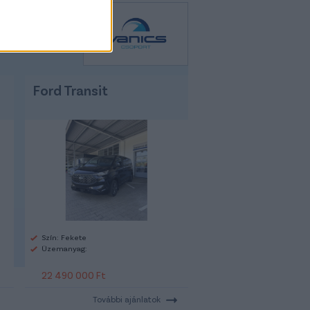
Ford Transit
Szín: Fekete
Üzemanyag:
22 490 000 Ft
További ajánlatok