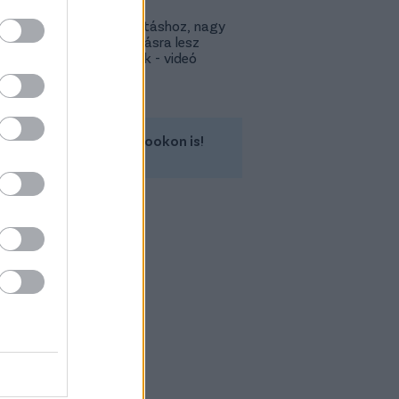
Lokitól a
továbbjutáshoz, nagy
feltámadásra lesz
szükségük - videó
Kövess minket a Facebookon is!