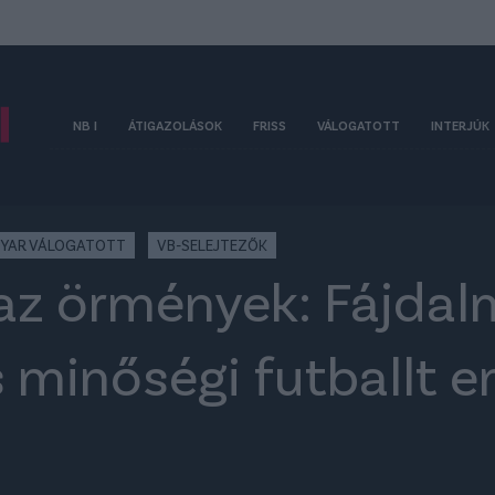
NB I
ÁTIGAZOLÁSOK
FRISS
VÁLOGATOTT
INTERJÚK
YAR VÁLOGATOTT
VB-SELEJTEZŐK
az örmények: Fájdal
 minőségi futballt 