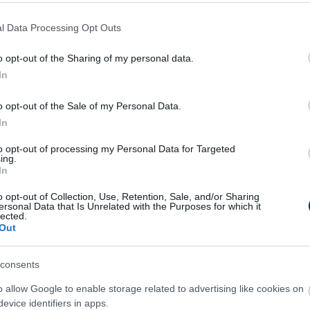
 azt, hogy Marco Rossi csapata ezzel a
l Data Processing Opt Outs
nan, az
armsport.am
ugyan fájdalmas
anakkor megjegyezte, hogy Írország ellen
o opt-out of the Sharing of my personal data.
In
he Melikyan
szövetségi kapitánnyal
abban,
o opt-out of the Sale of my Personal Data.
In
i futballt mutatott be, így megérdemelte a
rabb megoldást várnak, hogy az edző találjon
to opt-out of processing my Personal Data for Targeted
ing.
okat szerez egy ilyen fontos mérkőzésen,
In
t a vereséghez.
o opt-out of Collection, Use, Retention, Sale, and/or Sharing
ersonal Data that Is Unrelated with the Purposes for which it
ámolt be a vereségről, azon viszont
lected.
Out
m sikerült legalább egy gólt szerezni, ami akár
.
consents
o allow Google to enable storage related to advertising like cookies on
ssi: "Minden meccsen infarktust
evice identifiers in apps.