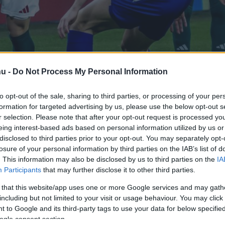
hu -
Do Not Process My Personal Information
to opt-out of the sale, sharing to third parties, or processing of your per
ny lapok a Magyarország
formation for targeted advertising by us, please use the below opt-out s
r selection. Please note that after your opt-out request is processed y
.
eing interest-based ads based on personal information utilized by us or
disclosed to third parties prior to your opt-out. You may separately opt-
losure of your personal information by third parties on the IAB’s list of
. This information may also be disclosed by us to third parties on the
IA
rt kövess minket a
Csakfoci
Google News oldalán is!
Eze
Participants
that may further disclose it to other third parties.
-0-ra nyert a 2026-os vb-selejtező F-
 that this website/app uses one or more Google services and may gath
including but not limited to your visit or usage behaviour. You may click 
l fellépett a csoport második, pótselejtezőt
 to Google and its third-party tags to use your data for below specifi
ogle consent section.