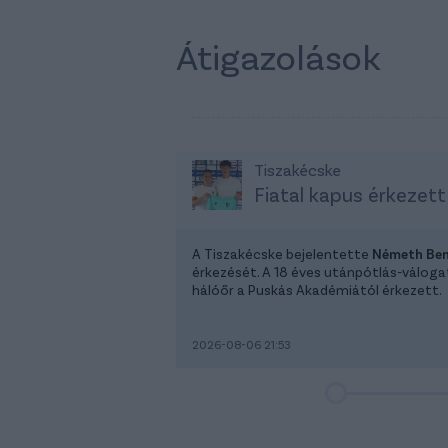
Átigazolások
Tiszakécske
Fiatal kapus érkezett
A Tiszakécske bejelentette
Németh Be
érkezését. A 18 éves utánpótlás-válog
hálóőr a Puskás Akadémiától érkezett.
2026-08-06 21:53