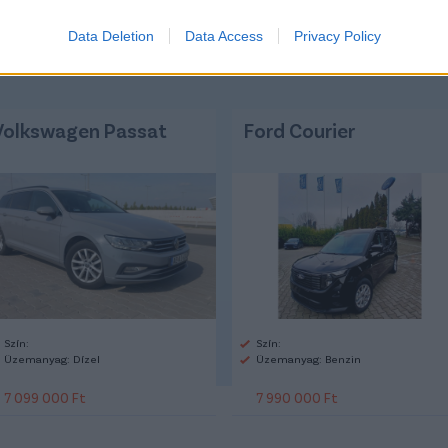
Data Deletion
Data Access
Privacy Policy
Volkswagen Passat
Ford Courier
Szín:
Szín:
Üzemanyag: Dízel
Üzemanyag: Benzin
7 099 000 Ft
7 990 000 Ft