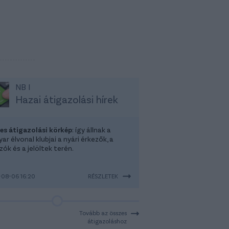
NB I
Hazai átigazolási hírek
-es átigazolási körkép
: így állnak a
r élvonal klubjai a nyári érkezők, a
ók és a jelöltek terén.
08-06 16:20
RÉSZLETEK
Tovább az összes
átigazoláshoz