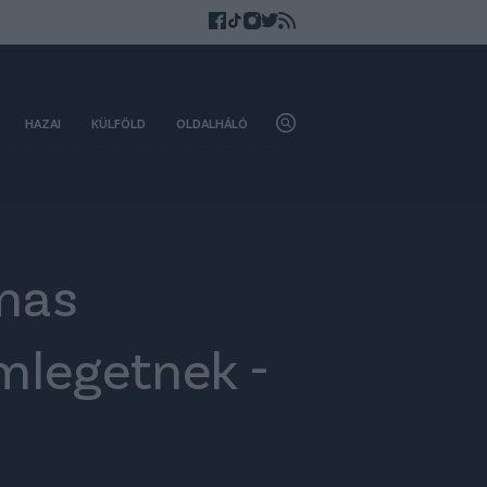
HAZAI
KÜLFÖLD
OLDALHÁLÓ
mas
emlegetnek -