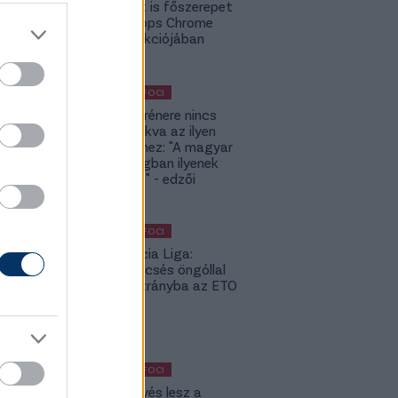
Budapest is főszerepet
kap a Topps Chrome
UCC kollekciójában
KÜLFÖLDI FOCI
A DVSC trénere nincs
hozzászokva az ilyen
meccsekhez: "A magyar
bajnokságban ilyenek
nincsenek" - edzői
értékelés
KÜLFÖLDI FOCI
Konferencia Liga:
Balszerencsés öngóllal
került hátrányba az ETO
- videó
KÜLFÖLDI FOCI
KL: Ez kevés lesz a