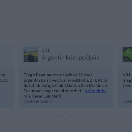
ZTE
Argentin középpályás
nce
Tiago Penalba
személyében 22 éves
NB I
atott
argentin belső védővel erősíthet a ZTE FC. A
magya
fiatal labdarúgó Club Atlético San Martín de
távoz
Tucumán csapatától érkezhet -
számolt be
róla César Luis Merlo.
2026-08-06 19:05
2026-