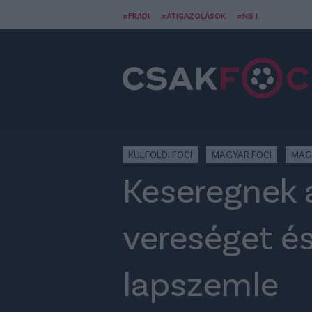
#FRADI
#ÁTIGAZOLÁSOK
#NB I
KÜLFÖLDI FOCI
MAGYAR FOCI
MAG
Keseregnek 
vereséget és
lapszemle