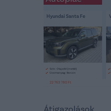
Hyundai Santa Fe
Szín: Olajzöld (metál)
Üzemanyag: Benzin
22 763 780 Ft
Átigazolások