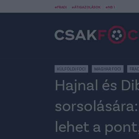
#FRADI
#ÁTIGAZOLÁSOK
#NB I
KÜLFÖLDI FOCI
MAGYAR FOCI
FRAD
Hajnal és Dib
sorsolására
lehet a pont