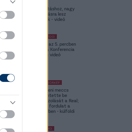
Lokitól a
továbbjutáshoz, nagy
feltámadásra lesz
szükségük - videó
KÜLFÖLDI FOCI
Bolla már az 5. percben
betalált a Konferencia
Ligában – videó
KÜLFÖLDI KÖRKÉP
A Fradi elleni meccs
előtt jelentette be
rekordigazolását a Real;
hatalmas fordulat a
Rodri-ügyben - külföldi
körkép
MAGYAR FOCI