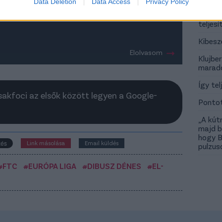
sakfoci úgy tudja, kapusposzton üzletelhet
Data Deletion
Data Access
Privacy Policy
mással az Újpest és a Kazincbarcika.
Osztál
teljes
Kibesz
Elolvasom
Klujber
marad
Így tel
Csakfoci az elsők között legyen a Google-
Pontot
„A kút
majd b
hogy B
Link másolása
Email küldés
pulzus
#FTC
#EURÓPA LIGA
#DIBUSZ DÉNES
#EL-