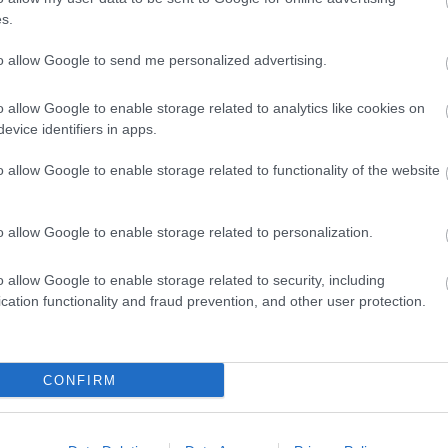
ama Arénában, amely az elmúlt
s.
ítmény volt.
to allow Google to send me personalized advertising.
o allow Google to enable storage related to analytics like cookies on
r jutottunk fel egy nemzetközi kupasorozat
evice identifiers in apps.
ga lebonyolításával ilyen szintű csapatokat
knek minden szurkoló örülhet
– értékelte a
o allow Google to enable storage related to functionality of the website
o allow Google to enable storage related to personalization.
z alábbi kérdést tettük fel: Az EL-sorsolást
épes a Fradi a ligaszakaszban?
Kattints és
o allow Google to enable storage related to security, including
szavazz itt!
cation functionality and fraud prevention, and other user protection.
ratlan játékoscsere jöhet az
CONFIRM
pest és az NB I-es újonc között -
 ketten válthatnak klubot
Még