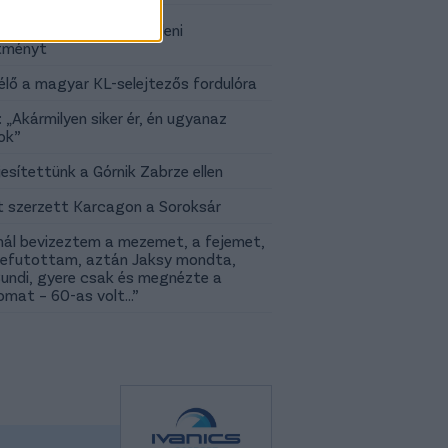
yozd a Górnik Zabrze elleni
ítményt
élő a magyar KL-selejtezős fordulóra
: „Akármilyen siker ér, én ugyanaz
ok”
jesítettünk a Górnik Zabrze ellen
 szerzett Karcagon a Soroksár
nál bevizeztem a mezemet, a fejemet,
efutottam, aztán Jaksy mondta,
undi, gyere csak és megnézte a
omat – 60-as volt…”