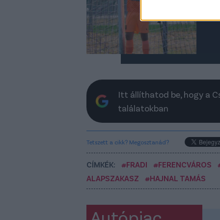
A C
egy
Itt állíthatod be, hogy a 
találatokban
Tetszett a cikk? Megosztanád?
CÍMKÉK:
#FRADI
#FERENCVÁROS
ALAPSZAKASZ
#HAJNAL TAMÁS
Autópiac