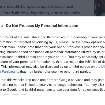
an második kalapos csapatok közül cseh
k
Fenerbahcét
(idegenben), a harmadikból a
ol
Nottingham Forestet
(i), míg a negyedikből
 belga
Genket
(i) kapta ellenfélül.
hu -
Do Not Process My Personal Information
atkapitányt kérdezte a
klubhonlap
az
to opt-out of the sale, sharing to third parties, or processing of your per
formation for targeted advertising by us, please use the below opt-out s
r selection. Please note that after your opt-out request is processed y
eing interest-based ads based on personal information utilized by us or
 Dibusz Dénes. –
Biztosan lesznek hangulatos
disclosed to third parties prior to your opt-out. You may separately opt-
Fenerbahce és a Nottingham Forest elleni
losure of your personal information by third parties on the IAB’s list of
 hogy több olyan csapattal is játszunk majd
. This information may also be disclosed by us to third parties on the
IA
Participants
that may further disclose it to other third parties.
nk, ezek közé tartozik a Ludogorec és a Plzen
ellyel izgalmas párharcokat vívtunk itthon és
 that this website/app uses one or more Google services and may gath
including but not limited to your visit or usage behaviour. You may click 
encia Ligában. A célunk egyértelmű,
 to Google and its third-party tags to use your data for below specifi
l is folytatni a nemzetközi kupában.
ogle consent section.
int sportszakmai szempontból minden