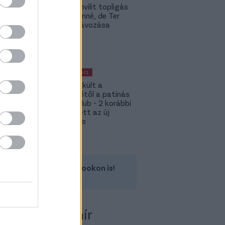
Yaakobishvilit topligás
csapat vinné, de Ter
Stegen távozása
bekavart
MAGYAR FOCI
Megmenekült a
süllyesztőtől a patinás
magyar klub - 2 korábbi
játékos lett az új
tulajdonos
Kövess minket a Facebookon is!
 több Fradi-hír