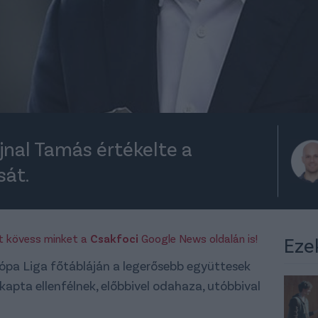
jnal Tamás értékelte a
sát.
rt kövess minket a
Csakfoci
Google News oldalán is!
Eze
ópa Liga főtábláján a legerősebb együttesek
kapta ellenfélnek, előbbivel odahaza, utóbbival