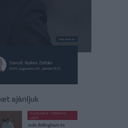
Fotó: fradi.hu
Szerző:
Nyikes Zoltán
2025. augusztus 29., péntek 15:12
ket ajánljuk
OLDALHÁLÓ - CSAKFOCI
LIGHT
Jude Bellingham és