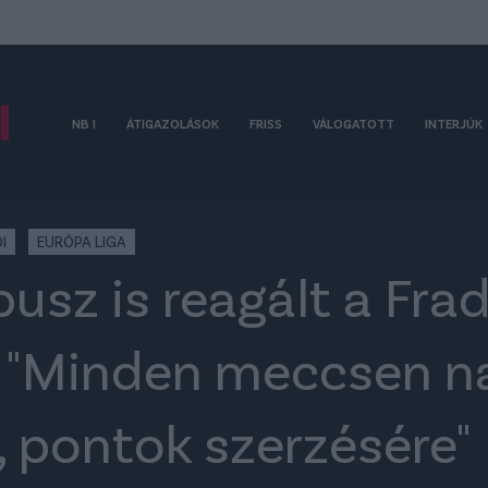
NB I
ÁTIGAZOLÁSOK
FRISS
VÁLOGATOTT
INTERJÚK
I
EURÓPA LIGA
usz is reagált a Frad
: "Minden meccsen n
, pontok szerzésére"