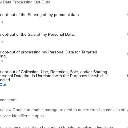
l Data Processing Opt Outs
pont, pontok szerzésére.
o opt-out of the Sharing of my personal data.
ző futballkultúrákkal rendelkező nemzetek
In
 lesz majd a Premier League-ben szereplő
lt években nagy fejlődésen megy keresztül, de
o opt-out of the Sale of my Personal Data.
 jeles képviselője, a Glasgow Rangers is. A
In
ól tudjuk, hogy a szurkolóik milyen tüzes
to opt-out of processing my Personal Data for Targeted
ing.
onban, akár idegenben, vagy hazai pályán.
In
o opt-out of Collection, Use, Retention, Sale, and/or Sharing
ersonal Data that Is Unrelated with the Purposes for which it
lected.
ól olyan kihívások,
Out
 ránk, ahol esélyünk lehet a
consents
re minden mérkőzésen. Ehhez
ó teljesítményre lesz szükség,
o allow Google to enable storage related to advertising like cookies on
evice identifiers in apps.
ére. Főleg itt a hazai
o allow my user data to be sent to Google for online advertising