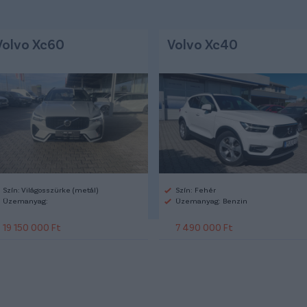
Volvo Xc60
Volvo Xc40
Szín: Világosszürke (metál)
Szín: Fehér
Üzemanyag:
Üzemanyag: Benzin
19 150 000 Ft
7 490 000 Ft