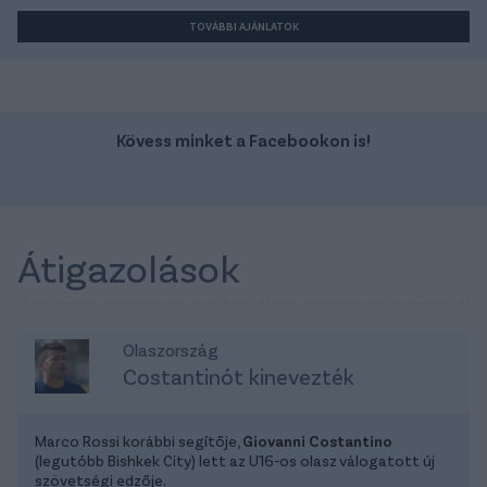
TOVÁBBI AJÁNLATOK
Kövess minket a Facebookon is!
Átigazolások
Olaszország
Costantinót kinevezték
Marco Rossi korábbi segítője,
Giovanni Costantino
(legutóbb Bishkek City) lett az U16-os olasz válogatott új
szövetségi edzője.