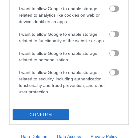
I want to allow Google to enable storage
related to analytics like cookies on web or
A ZTE nem nyugszik bele a Fradi ellen
device identifiers in apps.
történtekbe: "Egyszerűen érthetetlen"
I want to allow Google to enable storage
- közlemény
related to functionality of the website or app.
Myenty Abena Mim Gergely elleni, 16-oson belüli
I want to allow Google to enable storage
ütközése miatt tiltakoznak Zalaegerszegen.
related to personalization.
Elolvasom
I want to allow Google to enable storage
related to security, including authentication
functionality and fraud prevention, and other
Itt állíthatod be, hogy a Csakfoci az elsők
user protection.
között legyen a Google-találatokban
CONFIRM
Tetszett a cikk? Megosztanád?
Link másolása
Email küldés
Data Deletion
Data Access
Privacy Policy