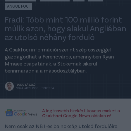
ANGOL FOCI
Fradi: Több mint 100 millió forint
múlik azon, hogy alakul Angliában
az utolsó néhány forduló
A Csakfoci információi szerint szép összeggel
gazdagodhat a Ferencváros, amennyiben Ryan
Mmaee csapatának, a Stoke-nak sikerül
bennmaradnia a másodosztályban.
BUDAI LÁSZLÓ
2024. ÁPRILIS 16., KEDD 13:54
A legfrissebb hírekért kövess minket a
Csakfoci
Google News oldalán is!
Nem csak az NB I-es bajnokság utolsó fordulóira