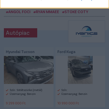
CÍMKÉK:
#MAGYAR FOCI
#FRADI
#FERENCVÁROS
#ANGOL FOCI
#RYAN MMAEE
#STOKE COTY
Autópiac
Hyundai Tucson
Ford Kuga
Szín: Sötétszürke (metál)
Szín:
Üzemanyag: Benzin
Üzemanyag: Benzin
9 299 000 Ft
10 990 000 Ft