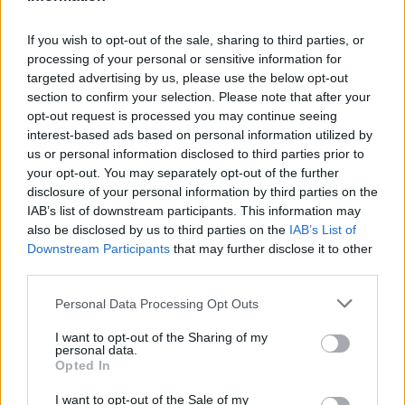
A Stoke jelenleg 20. a 24 csapatos
Championshipben, és három ponttal előzi meg a 22.,
If you wish to opt-out of the sale, sharing to third parties, or
már kieső pozícióban lévő Huddersfieldet - a
processing of your personal or sensitive information for
bajnokságból már csak három forduló van hátra. A
targeted advertising by us, please use the below opt-out
section to confirm your selection. Please note that after your
csapat játszik még hazai pályán a szintén a
opt-out request is processed you may continue seeing
bennmaradásra hajtó Plymouth-szal, idegenben
interest-based ads based on personal information utilized by
azzal a Southamptonnal, amely szinte biztosan
us or personal information disclosed to third parties prior to
negyedik lesz és feljutási osztályozót játszhat,
your opt-out. You may separately opt-out of the further
valamint hazai környezetben a Bristollal, amely a
disclosure of your personal information by third parties on the
tabella közepén helyezkedik el, és komolyabb céljai
IAB’s list of downstream participants. This information may
már nem lehetnek.
also be disclosed by us to third parties on the
IAB’s List of
Downstream Participants
that may further disclose it to other
A Fradinak tehát egészen jó esélyei vannak arra,
third parties.
hogy a szezon végére nemcsak a saját bajnoki
Please note that this website/app uses one or more Google
Personal Data Processing Opt Outs
aranyérme jogán, de a Stoke bennmaradása
services and may gather and store information including but
miatt is szép bevételhez jut.
not limited to your visit or usage behaviour. You may click to
I want to opt-out of the Sharing of my
personal data.
grant or deny consent to Google and its third-party tags to
Opted In
A Ferencvárosnál is igen balhés Mmaee-nak
use your data for below specified purposes in below Google
egyébként az angliai beilleszkedése sem volt
consent section.
I want to opt-out of the Sale of my