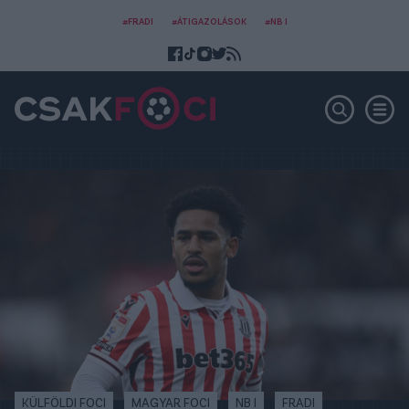
#FRADI
#ÁTIGAZOLÁSOK
#NB I
KÜLFÖLDI FOCI
MAGYAR FOCI
NB I
FRADI