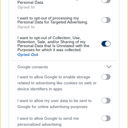
zökkenőmentes. Átigazolása után igen hamar
Personal Data.
Opted In
megsérült, majd ugyan beverekedte magát a
kezdőbe, de fegyelmezési problémák adódtak vele,
I want to opt-out of processing my
ezért kitették a keretből és jó ideig csak a
Personal Data for Targeted Advertising.
Opted In
tartalékokkal készülhetett. Aztán március közepén
visszavették az első csapathoz, játszott is néhány
I want to opt-out of Collection, Use,
Retention, Sale, and/or Sharing of my
meccset, majd egy újabb sérülés miatt a szezon
Personal Data that Is Unrelated with the
végéig kidőlt. Minden sorozatot figyelembe véve 28
Purposes for which it was collected.
Opted Out
tétmeccsen 4-4 gólja és gólpassza van.
Google consents
Olvastad már?
I want to allow Google to enable storage
related to advertising like cookies on web or
device identifiers in apps.
I want to allow my user data to be sent to
Google for online advertising purposes.
I want to allow Google to send me
personalized advertising.