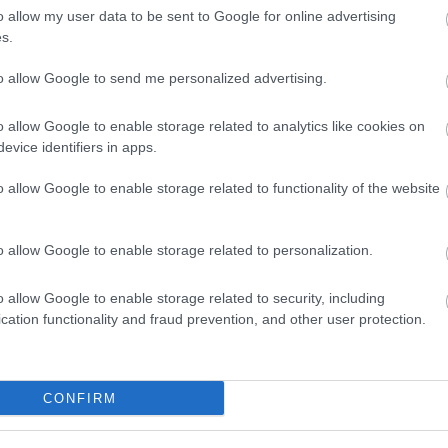
hogy udvariatlan lennék, mert
o allow my user data to be sent to Google for online advertising
gaszt, az a Burgos elleni meccs
s.
to allow Google to send me personalized advertising.
o allow Google to enable storage related to analytics like cookies on
evice identifiers in apps.
 egyik sztárja, negyedik szezonját játssza a
zett az idényben. Uzuni 2022 januárjában
o allow Google to enable storage related to functionality of the website
árostól, ahol 67 tétmeccsen 36 gól és 14
 magyar bajnoknak és 1-szeres Magyar Kupa-
o allow Google to enable storage related to personalization.
o allow Google to enable storage related to security, including
i és gólkirályi címe is van. Korábban pedig
cation functionality and fraud prevention, and other user protection.
ballista, hogy
egyszer szívesen visszatérne
CONFIRM
Fradit elhagyó Jansen kitálalt a