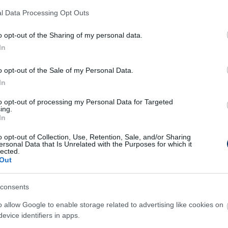
ott csütörtökön sértődött játékosáról:
l Data Processing Opt Outs
r, mint segítség, ezért jobb, ha félreáll
-
o opt-out of the Sharing of my personal data.
In
zösségi oldalon próbálta elmagyarázni,
zet a támadóval.
o opt-out of the Sale of my Personal Data.
In
to opt-out of processing my Personal Data for Targeted
erek újabb és újabb kérdéseket
ing.
In
kapcsolatban, de nem tudok
o opt-out of Collection, Use, Retention, Sale, and/or Sharing
, annak ellenére, hogy egyenes
ersonal Data that Is Unrelated with the Purposes for which it
lected.
it mondok. Minden a
Out
aki azt mondta, hogy nem akar
consents
abtam feltételeket. Ezek után
o allow Google to enable storage related to advertising like cookies on
désre válaszolni a témával
evice identifiers in apps.