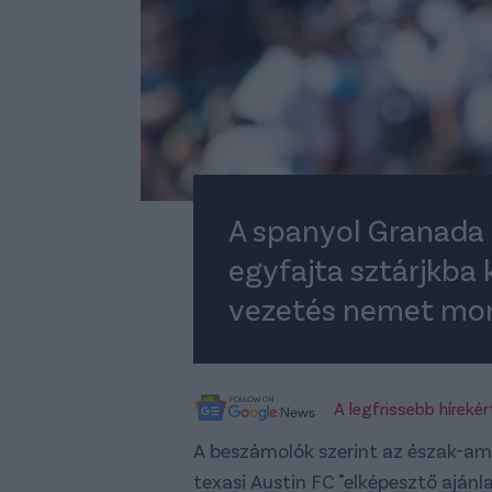
A spanyol Granada 
egyfajta sztárjkba 
vezetés nemet mond
A legfrissebb híreké
A beszámolók szerint az észak-ame
texasi Austin FC "elképesztő aján