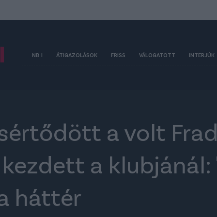
NB I
ÁTIGAZOLÁSOK
FRISS
VÁLOGATOTT
INTERJÚK
értődött a volt Fra
 kezdett a klubjánál:
t a háttér