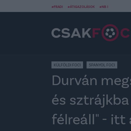
#FRADI
#ÁTIGAZOLÁSOK
#NB I
KÜLFÖLDI FOCI
SPANYOL FOCI
Durván megs
és sztrájkba
félreáll" - it