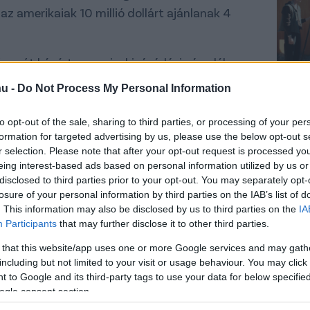
az amerikaiak 10 millió dollárt ajánlanak 4
 eurót kér érte, ennyi a kivásárlási záradék a
g sokallja a kérő. Uzuni tájékoztatta a
hu -
Do Not Process My Personal Information
de a Granada ebbe nem egyezett bele.
to opt-out of the sale, sharing to third parties, or processing of your per
formation for targeted advertising by us, please use the below opt-out s
r selection. Please note that after your opt-out request is processed y
 feszültté vált a klub és a
eing interest-based ads based on personal information utilized by us or
z elmúlt napokban - nagyjából
disclosed to third parties prior to your opt-out. You may separately opt-
losure of your personal information by third parties on the IAB’s list of
ett (fizikai problémákra
. This information may also be disclosed by us to third parties on the
IA
Participants
that may further disclose it to other third parties.
 és várhatóan a Burgos elleni,
 that this website/app uses one or more Google services and may gath
ú bajnokin sem lép majd
including but not limited to your visit or usage behaviour. You may click 
 to Google and its third-party tags to use your data for below specifi
ogle consent section.