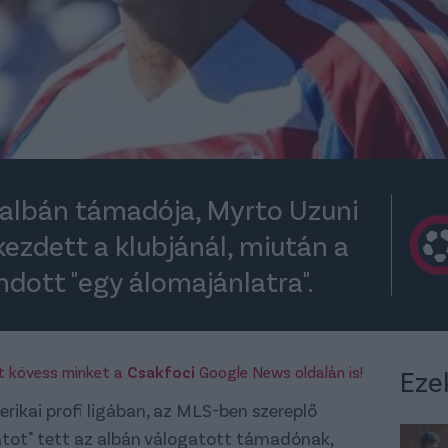
albán támadója, Myrto Uzuni
kezdett a klubjánál, miután a
ott "egy álomajánlatra".
rt kövess minket a
Csakfoci
Google News oldalán is!
Eze
rikai profi ligában, az MLS-ben szereplő
latot" tett az albán válogatott támadónak,