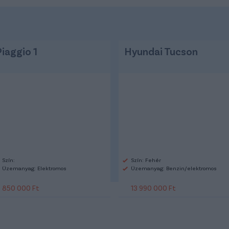
Piaggio 1
Hyundai Tucson
Szín:
Szín: Fehér
Üzemanyag: Elektromos
Üzemanyag: Benzin/elektromos
850 000 Ft
13 990 000 Ft