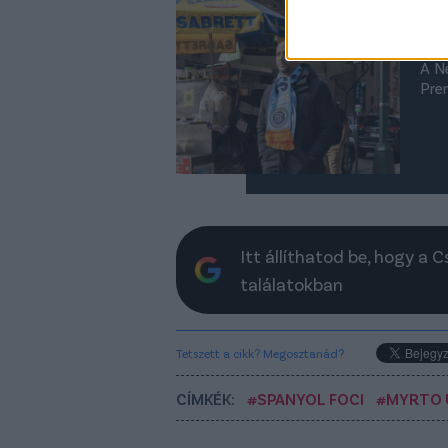
tá
ne
A N
Pre
Itt állíthatod be, hogy a 
találatokban
Tetszett a cikk? Megosztanád?
CÍMKÉK:
#SPANYOL FOCI
#MYRTO 