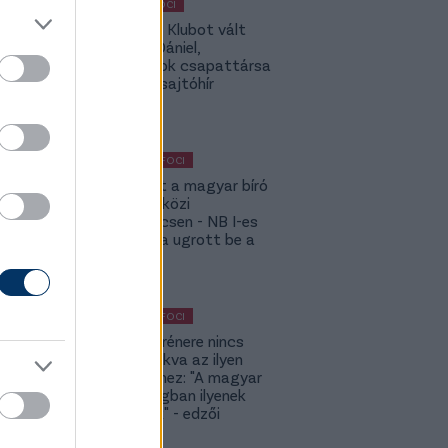
MAGYAR FOCI
Légiósok: Klubot vált
Gazdag Dániel,
világbajnok csapattársa
is lehet - sajtóhír
KÜLFÖLDI FOCI
Megsérült a magyar bíró
a nemzetközi
kupameccsen - NB I-es
honfitársa ugrott be a
helyére
KÜLFÖLDI FOCI
A DVSC trénere nincs
hozzászokva az ilyen
meccsekhez: "A magyar
bajnokságban ilyenek
nincsenek" - edzői
értékelés