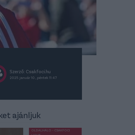
Szerző: Csakfoci.hu
2025. január 10., péntek 11:47
ket ajánljuk
OLDALHÁLÓ - CSAKFOCI
LIGHT