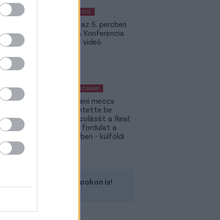
KÜLFÖLDI FOCI
Bolla már az 5. percben
betalált a Konferencia
Ligában – videó
KÜLFÖLDI KÖRKÉP
A Fradi elleni meccs
előtt jelentette be
rekordigazolását a Real;
hatalmas fordulat a
Rodri-ügyben - külföldi
körkép
Kövess minket a Facebookon is!