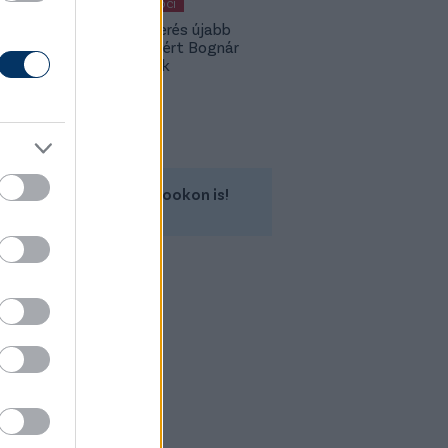
MAGYAR FOCI
A Fradi-verés újabb
kispadot ért Bognár
Györgynek
Kövess minket a Facebookon is!