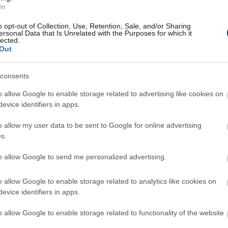
 mondanom, megérdemelten
In
o opt-out of Collection, Use, Retention, Sale, and/or Sharing
ersonal Data that Is Unrelated with the Purposes for which it
lected.
Out
oztak az első mérkőzés eredményével, és csak
gón is, de most nem tudtak fölénybe kerülni
consents
o allow Google to enable storage related to advertising like cookies on
y tudunk alkalmazkodni a nehéz pillanatokhoz,
evice identifiers in apps.
ehezebbek számunkra. Ez most nem működött.
o allow my user data to be sent to Google for online advertising
ni, nagy cél volt számunkra, hogy bejussunk
s.
alódás, nehéz feldolgozni. Annak örülök, hogy
to allow Google to send me personalized advertising.
epet szánnak nekem, ezt igyekszem meghálálni
songvai.
o allow Google to enable storage related to analytics like cookies on
evice identifiers in apps.
 ETO-nál is szívesen látnák a
o allow Google to enable storage related to functionality of the website
skás Akadémia egyik legnagyobb