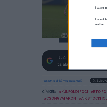
te
I want t
A c
egy
I want t
Kev
authenti
Itt állíthatod be, hogy a 
találatokban
Tetszett a cikk? Megosztanád?
CÍMKÉK:
#KÜLFÖLDI FOCI
#ETO FC
#CSONGVAI ÁRON
#AIK STOCKHO