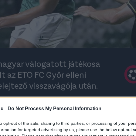
agyar válogatott játékosa
t az ETO FC Győr elleni
lejtező visszavágója után.
hu -
Do Not Process My Personal Information
rt kövess minket a
Csakfoci
Google News oldalán is!
Eze
to opt-out of the sale, sharing to third parties, or processing of your per
nyert a svéd AIK Stockholm ellen, és így 3-2-
formation for targeted advertising by us, please use the below opt-out s
encia Liga-selejtező playoff-körébe.