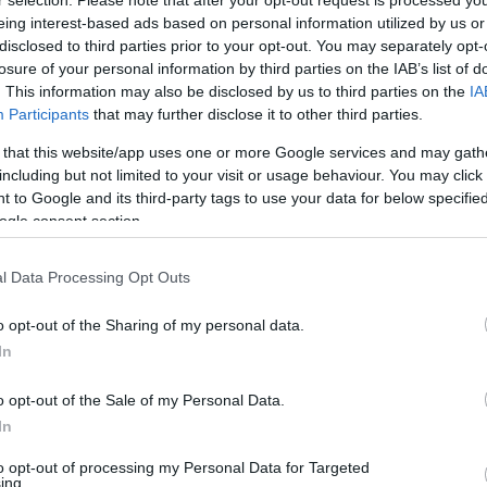
r selection. Please note that after your opt-out request is processed y
eing interest-based ads based on personal information utilized by us or
 az AIK magyar válogatott
disclosed to third parties prior to your opt-out. You may separately opt-
i csalódottan értékelt az
M4 Sport
kamerái
losure of your personal information by third parties on the IAB’s list of
. This information may also be disclosed by us to third parties on the
IA
Participants
that may further disclose it to other third parties.
 továbbjutáshoz. Kiélezett visszavágó volt, de
 that this website/app uses one or more Google services and may gath
k, nagyon nem azt az arcunkat mutattuk,
including but not limited to your visit or usage behaviour. You may click 
 to Google and its third-party tags to use your data for below specifi
 elég nehéz feldolgozni, elfogadni. Ez most
ogle consent section.
mennünk kell tovább, hiszen hétvégén már
an teljesítmény volt tőlünk, ami a mi
l Data Processing Opt Outs
rharcokat, második labdákat nagy százalékban
all ránk
- kezdte Csongvai, aki meg is dicsérte
o opt-out of the Sharing of my personal data.
In
o opt-out of the Sale of my Personal Data.
In
jól futballozott, megnyerték a
to opt-out of processing my Personal Data for Targeted
ing.