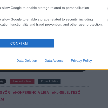
hetségét
o allow Google to enable storage related to personalization.
sakfoci.hu információi szerint a Puskás Akadémia
ik legnagyobb tehetségének tartott Mondovics
o allow Google to enable storage related to security, including
int az ETO FC is kinézte magának.
cation functionality and fraud prevention, and other user protection.
Elolvasom
CONFIRM
Csakfoci az elsők között legyen a Google-
Data Deletion
Data Access
Privacy Policy
Link másolása
Email küldés
 GYŐR
#KONFERENCIA LIGA
#KL-SELEJTEZŐ
LM