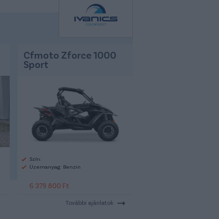
Cfmoto Zforce 1000
Sport
Szín:
Üzemanyag: Benzin
6 379 800 Ft
További ajánlatok