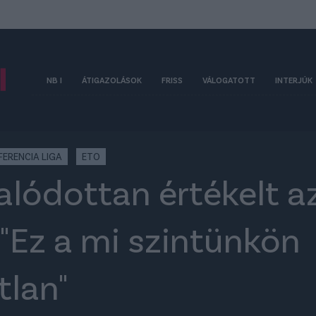
NB I
ÁTIGAZOLÁSOK
FRISS
VÁLOGATOTT
INTERJÚK
ERENCIA LIGA
ETO
lódottan értékelt az
 "Ez a mi szintünkön
tlan"