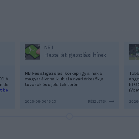
NB I
s
Hazai átigazolási hírek
NB I-es átigazolási körkép
: így állnak a
Több 
FC. A
magyar élvonal klubjai a nyári érkezők, a
ango
ín de
távozók és a jelöltek terén.
ETO 
t be
(Voe
2026-08-06 16:20
RÉSZLETEK
2026-