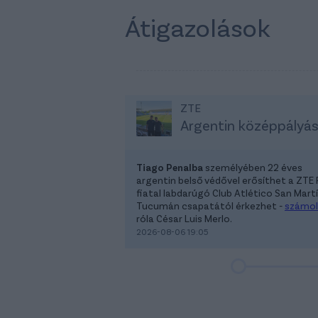
Átigazolások
ZTE
Argentin középpályá
Tiago Penalba
személyében 22 éves
argentin belső védővel erősíthet a ZTE 
fiatal labdarúgó Club Atlético San Mart
Tucumán csapatától érkezhet -
számol
róla César Luis Merlo.
2026-08-06 19:05