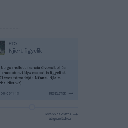
ETO
Njie-t figyelik
belga mellett francia élvonalbeli és
l másodosztályú csapat is figyeli at
21 éves támadóját,
Nfansu Njie-t
.
tbal Nieuws)
08-06 11:40
RÉSZLETEK
Tovább az összes
átigazoláshoz