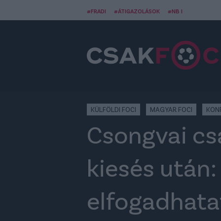
#FRADI
#ÁTIGAZOLÁSOK
#NB I
KÜLFÖLDI FOCI
MAGYAR FOCI
KONF
Csongvai csa
kiesés után:
elfogadhata