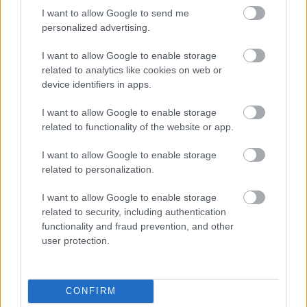
I want to allow Google to send me
personalized advertising.
I want to allow Google to enable storage
related to analytics like cookies on web or
Premier League: Ronaldo az Arsenal
device identifiers in apps.
elleni duplájával megszerezte karrierje
801 gólját, a Tottenham simázott -
I want to allow Google to enable storage
eredmények, videók
related to functionality of the website or app.
Cristiano Ronaldo 801-re növelte pályafutása
I want to allow Google to enable storage
góljainak számát, miután ötszörös aranylabdás
related to personalization.
portugál klasszis duplázott a Manchester United
színeiben az Arsenal elleni rangadón csütörtök este.
I want to allow Google to enable storage
related to security, including authentication
Elolvasom
functionality and fraud prevention, and other
user protection.
Itt állíthatod be, hogy a Csakfoci az elsők
között legyen a Google-találatokban
CONFIRM