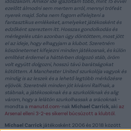
időszakom. Amikor ide igazoltam több, mint 15 évvel
ezelőtt álmodni sem mertem arról, mennyi trófeát
nyerek majd. Soha nem fogom elfelejteni a
fantasztikus emlékeket, amelyeket játékosként és
edzőként szereztem itt. Hosszas gondolkodás és
mérlegelés után azonban úgy döntöttem, most jött
el az ideje, hogy elhagyjam a klubot. Szeretném
köszönetemet kifejezni minden játékosnak, és külön
említést érdemel a háttérben dolgozó stáb, öröm
volt együtt dolgozni, hosszú távú barátságokat
kötöttem. A Manchester United szurkolója vagyok és
mindig is az leszek és a lehető legtöbb mérkőzésre
eljövök. Szeretnék minden jót kívánni Ralfnak, a
stábnak, a játékosoknak és a szurkolóknak és alig
várom, hogy a lelátón szurkolhassak a srácoknak
-
mondta a
manutd.com
-nak
Michael Carrick
, aki
az
Arsenal elleni 3-2-es sikerrel búcsúzott a klubtól.
Michael Carrick
játékosként 2006 és 2018 között