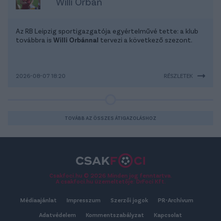
Willi Orbán
Az RB Leipzig sportigazgatója egyértelművé tette: a klub
továbbra is
Willi Orbánnal
tervezi a következő szezont.
2026-08-07 18:20
RÉSZLETEK
TOVÁBB AZ ÖSSZES ÁTIGAZOLÁSHOZ
Csakfoci.hu © 2026 Minden jog fenntartva.
A csakfoci.hu üzemeltetője: DrFoci Kft.
Médiaajánlat
Impresszum
Szerzői jogok
PR-Archívum
Adatvédelem
Kommentszabályzat
Kapcsolat