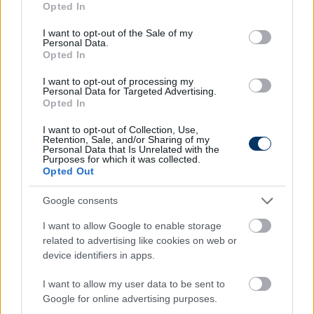
A Lokomotiv Moszkva sportigazgatói posztjáról
Opted In
use your data for below specified purposes in below Google
érkező Rangnick jövő nyártól további két évig
consent section.
I want to opt-out of the Sale of my
tanácsadói szerepkörben marad az MU kötelékében.
Personal Data.
Opted In
A 63 éves, tapasztalt tréner korábban a
Bundesligában egyebek mellett irányította az RB
I want to opt-out of processing my
Leipziget, a Schalkét és a Stuttgartot, nem
Personal Data for Targeted Advertising.
Opted In
mellékesen pedig olyan ismert fiatal kollégákat
mentorált, mint a Bajnokok Ligája-győztes Chelsea-
I want to opt-out of Collection, Use,
Retention, Sale, and/or Sharing of my
t vezető Thomas Tuchel, illetve a Liverpoolt irányító
Personal Data that Is Unrelated with the
Jürgen Klopp. (MTI/csakfoci.hu)
Purposes for which it was collected.
Opted Out
Olvastad már?
Google consents
I want to allow Google to enable storage
related to advertising like cookies on web or
device identifiers in apps.
I want to allow my user data to be sent to
Google for online advertising purposes.