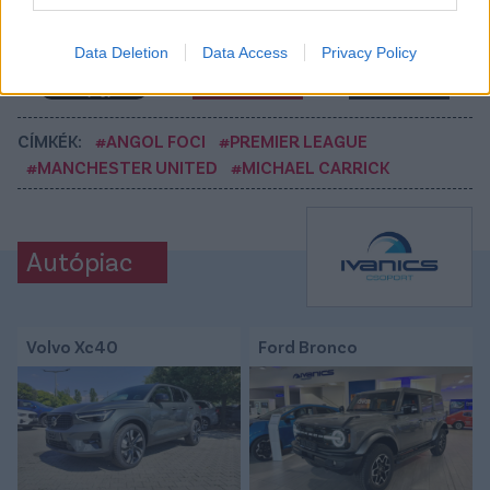
Tetszett a cikk? Megosztanád?
Data Deletion
Data Access
Privacy Policy
Link másolása
Email küldés
CÍMKÉK:
#ANGOL FOCI
#PREMIER LEAGUE
#MANCHESTER UNITED
#MICHAEL CARRICK
Autópiac
Volvo Xc40
Ford Bronco