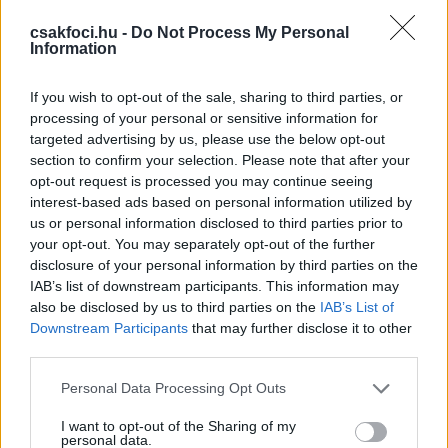
összesen 464 mérkőzésen lépett pályára a
Manchester United színeiben: 5 Premier League-
csakfoci.hu -
Do Not Process My Personal
Information
címet, 2 Angol Ligakupát, 1 FA-kupát, Bajnokok
Ligáját, Európa Ligát és Klubvilágbajnokságot nyert.
Visszavonulása után 2018-ban csatlakozott az
If you wish to opt-out of the sale, sharing to third parties, or
processing of your personal or sensitive information for
akkor még José Mourinho által irányított edzői
targeted advertising by us, please use the below opt-out
stábhoz.
Ole Gunnar Solskjaer menesztése után
section to confirm your selection. Please note that after your
három meccsen irányította a csapatot megbízott
opt-out request is processed you may continue seeing
menedzserként.
interest-based ads based on personal information utilized by
us or personal information disclosed to third parties prior to
https://www.instagram.com/p/CW_58u9IkH9/
your opt-out. You may separately opt-out of the further
disclosure of your personal information by third parties on the
A Manchester United
hétfőn jelentette be
, hogy a
IAB’s list of downstream participants. This information may
szezon végéig Ralf Rangnick lesz a csapat
also be disclosed by us to third parties on the
IAB’s List of
menedzsere. Az idény szezon végéig szerződtetett
Downstream Participants
that may further disclose it to other
német tréner megkapta munkavállalási engedélyét,
third parties.
így pénteken munkába áll és mutatja be a klub a
Please note that this website/app uses one or more Google
Personal Data Processing Opt Outs
sajtónak, majd vasárnap a Crystal Palace elleni
services and may gather and store information including but
bajnokin ül le először a kispadra.
not limited to your visit or usage behaviour. You may click to
I want to opt-out of the Sharing of my
personal data.
grant or deny consent to Google and its third-party tags to