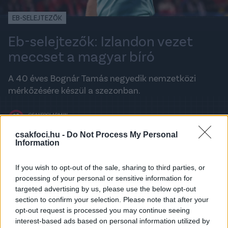
EB-SELEJTEZŐK
Eb-selejtezők: Izlandon vezet
meccset a magyar bíró
A 40 éves Bognár Tamás negyedik nemzetközi
mérkőzésére készül a szezonban.
CSAKFOCI ADMIN
2019. OKTÓBER 12., SZOMBAT 19:26
csakfoci.hu -
Do Not Process My Personal
Information
A legfrissebb hírekért kövess minket a
If you wish to opt-out of the sale, sharing to third parties, or
Csakfoci
Google News oldalán is!
processing of your personal or sensitive information for
Egyetlen magyarként fújhatja a sípot az októberi
targeted advertising by us, please use the below opt-out
Eb-selejtezők keretein belül
Bognár Tamás
, aki
section to confirm your selection. Please note that after your
asszisztenseivel, Buzás Balázzsal és Kóbor Péterrel,
opt-out request is processed you may continue seeing
interest-based ads based on personal information utilized by
illetve az ezúttal negyedik játékvezetőként