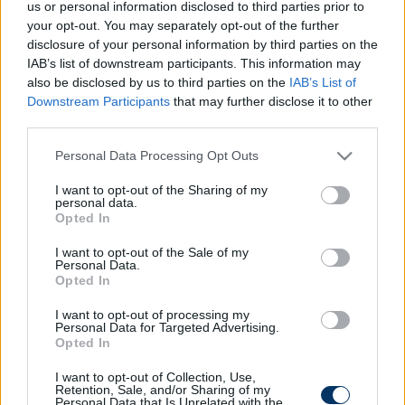
us or personal information disclosed to third parties prior to
tevékenykedő Berke Balázzsal az Izland-Andorra
your opt-out. You may separately opt-out of the further
mérkőzés lebonyolításában fognak közreműködni. A
disclosure of your personal information by third parties on the
találkozó hétfőn 20:45-től kerül megrendezésre.
IAB’s list of downstream participants. This information may
also be disclosed by us to third parties on the
IAB’s List of
Bognár utoljára júniusban vezetett Eb-selejtezőt,
Downstream Participants
that may further disclose it to other
akkor a Csehország-Bulgária meccset bízták rá, az
third parties.
Európa Ligában viszont annál többet
Please note that this website/app uses one or more Google
foglalkoztatták: a Bröndby-Braga, a Celtic-AIK, és a
Personal Data Processing Opt Outs
services and may gather and store information including but
Mönchengladbach-Wolfsberger meccset is ő
not limited to your visit or usage behaviour. You may click to
I want to opt-out of the Sharing of my
vezényelte le.
personal data.
grant or deny consent to Google and its third-party tags to
Opted In
use your data for below specified purposes in below Google
consent section.
I want to opt-out of the Sale of my
Itt állíthatod be, hogy a Csakfoci az elsők
Personal Data.
Opted In
között legyen a Google-találatokban
I want to opt-out of processing my
Personal Data for Targeted Advertising.
Opted In
Tetszett a cikk? Megosztanád?
I want to opt-out of Collection, Use,
Link másolása
Email küldés
Retention, Sale, and/or Sharing of my
Personal Data that Is Unrelated with the