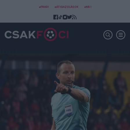
#FRADI
#ÁTIGAZOLÁSOK
#NB I