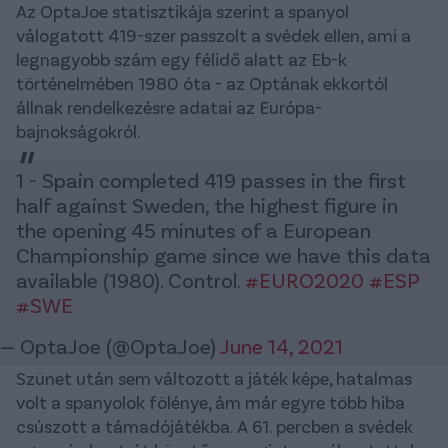
Az OptaJoe statisztikája szerint a spanyol
válogatott 419-szer passzolt a svédek ellen, ami a
legnagyobb szám egy félidő alatt az Eb-k
történelmében 1980 óta - az Optának ekkortól
állnak rendelkezésre adatai az Európa-
bajnokságokról.
1 - Spain completed 419 passes in the first
half against Sweden, the highest figure in
the opening 45 minutes of a European
Championship game since we have this data
available (1980). Control.
#EURO2020
#ESP
#SWE
— OptaJoe (@OptaJoe)
June 14, 2021
Szünet után sem változott a játék képe, hatalmas
volt a spanyolok fölénye, ám már egyre több hiba
csúszott a támadójátékba. A 61. percben a svédek