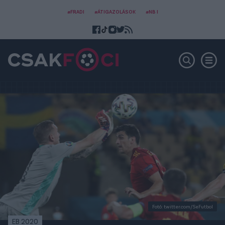
#FRADI
#ÁTIGAZOLÁSOK
#NB I
Fotó: twitter.com/SeFutbol
EB 2020