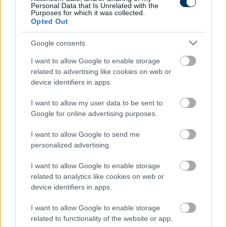
Personal Data that Is Unrelated with the
Tetszett a cikk? Megosztanád?
Purposes for which it was collected.
Opted Out
Link másolása
Email küldés
Google consents
CÍMKÉK:
#EURÓPA-BAJNOKSÁG
#SPANYOLORSZÁG
I want to allow Google to enable storage
#EB 2020
#SVÉDORSZÁG
related to advertising like cookies on web or
device identifiers in apps.
I want to allow my user data to be sent to
Autópiac
Google for online advertising purposes.
I want to allow Google to send me
personalized advertising.
Kawasaki Ninja H2
Volvo V60
I want to allow Google to enable storage
related to analytics like cookies on web or
device identifiers in apps.
I want to allow Google to enable storage
related to functionality of the website or app.
Szín: Fekete
Szín: Fekete (metál)