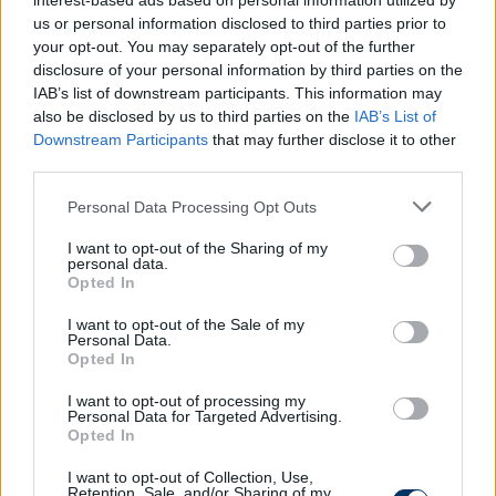
interest-based ads based on personal information utilized by
us or personal information disclosed to third parties prior to
your opt-out. You may separately opt-out of the further
disclosure of your personal information by third parties on the
IAB’s list of downstream participants. This information may
also be disclosed by us to third parties on the
IAB’s List of
Downstream Participants
that may further disclose it to other
Foci Eb: C. Ronaldo egy esetben a
third parties.
vereséget is elfogadná a magyar
Please note that this website/app uses one or more Google
Personal Data Processing Opt Outs
válogatott ellen
services and may gather and store information including but
not limited to your visit or usage behaviour. You may click to
I want to opt-out of the Sharing of my
Cristiano Ronaldo és Fernando Santos tartott
personal data.
grant or deny consent to Google and its third-party tags to
sajtótájékoztatót.
Opted In
use your data for below specified purposes in below Google
Elolvasom
consent section.
I want to opt-out of the Sale of my
Personal Data.
Opted In
I want to opt-out of processing my
Itt állíthatod be, hogy a Csakfoci az elsők
Personal Data for Targeted Advertising.
között legyen a Google-találatokban
Opted In
I want to opt-out of Collection, Use,
Retention, Sale, and/or Sharing of my