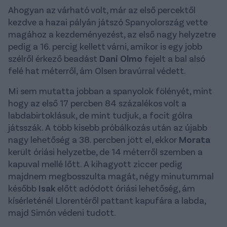
Ahogyan az várható volt, már az első percektől
kezdve a hazai pályán játszó Spanyolország vette
magához a kezdeményezést, az első nagy helyzetre
pedig a 16. percig kellett várni, amikor is egy jobb
szélről érkező beadást
Dani Olmo
fejelt a bal alsó
felé hat méterről, ám Olsen bravúrral védett.
Mi sem mutatta jobban a spanyolok fölényét, mint
hogy az első 17 percben 84 százalékos volt a
labdabirtoklásuk, de mint tudjuk, a focit gólra
játsszák. A több kisebb próbálkozás után az újabb
nagy lehetőség a 38. percben jött el, ekkor
Morata
került óriási helyzetbe, de 14 méterről szemben a
kapuval mellé lőtt. A kihagyott ziccer pedig
majdnem megbosszulta magát, négy minutummal
később
Isak
előtt adódott óriási lehetőség, ám
kísérleténél Llorentéről pattant kapufára a labda,
majd Simón védeni tudott.