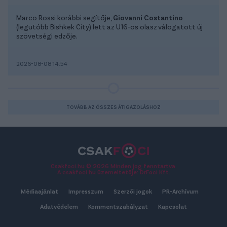
Marco Rossi korábbi segítője,
Giovanni Costantino
(legutóbb Bishkek City) lett az U16-os olasz válogatott új
szövetségi edzője.
2026-08-08 14:54
TOVÁBB AZ ÖSSZES ÁTIGAZOLÁSHOZ
Csakfoci.hu © 2026 Minden jog fenntartva.
A csakfoci.hu üzemeltetője: DrFoci Kft.
Médiaajánlat
Impresszum
Szerzői jogok
PR-Archívum
Adatvédelem
Kommentszabályzat
Kapcsolat