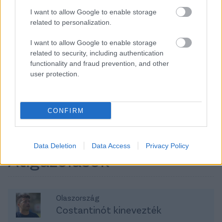
Üzemanyag: Benzin
Üzemanyag: Benzin
I want to allow Google to enable storage
related to personalization.
9 640 000 Ft
16 190 000 Ft
I want to allow Google to enable storage
TOVÁBBI AJÁNLATOK
related to security, including authentication
functionality and fraud prevention, and other
user protection.
Kövess minket a Facebookon is!
CONFIRM
Data Deletion
Data Access
Privacy Policy
Átigazolások
Olaszország
Costantinót kinevezték