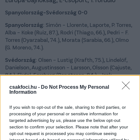
Spanyolország–Svédország 0-0
Spanyolország
: Simón – Llorente, Laporte, P. Torres,
Alba – Koke (Ruiz, 87.), Rodri (Thiago, 66.), Pedri – F.
Torres (Oyarzabal, 74.), Morata (Sarabia, 66.), Olmo
(G. Moreno, 74.).
Svédország
: Olsen – Lustig (Krafth, 75.), Lindelöf,
Danielson, Augustinsson – Larsson, Olsson (Cajuste,
84.), Ekdal, Forsberg (Bengtsson, 84.) – Isak
(Claesson, 69.), Berg (Quaison, 69.).
csakfoci.hu -
Do Not Process My Personal
Information
Olvastad már?
If you wish to opt-out of the sale, sharing to third parties, or
processing of your personal or sensitive information for
targeted advertising by us, please use the below opt-out
section to confirm your selection. Please note that after your
opt-out request is processed you may continue seeing