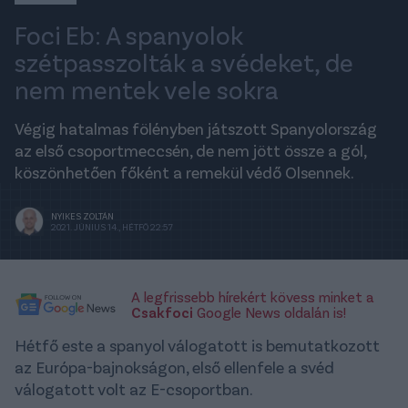
Foci Eb: A spanyolok
szétpasszolták a svédeket, de
nem mentek vele sokra
Végig hatalmas fölényben játszott Spanyolország
az első csoportmeccsén, de nem jött össze a gól,
köszönhetően főként a remekül védő Olsennek.
NYIKES ZOLTÁN
2021. JÚNIUS 14., HÉTFŐ 22:57
A legfrissebb hírekért kövess minket a
Csakfoci
Google News oldalán is!
Hétfő este a spanyol válogatott is bemutatkozott
az Európa-bajnokságon, első ellenfele a svéd
válogatott volt az E-csoportban.