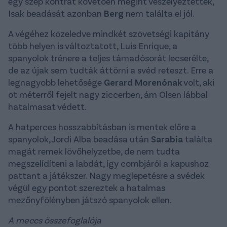
egy szép kontrát követően megint veszélyeztettek,
Isak beadását azonban
Berg
nem találta el jól.
A végéhez közeledve mindkét szövetségi kapitány
több helyen is változtatott, Luis Enrique, a
spanyolok trénere a teljes támadósorát lecserélte,
de az újak sem tudták áttörni a svéd reteszt. Erre a
legnagyobb lehetősége
Gerard Morenónak
volt, aki
öt méterről fejelt nagy ziccerben, ám Olsen lábbal
hatalmasat védett.
A hatperces hosszabbításban is mentek előre a
spanyolok, Jordi Alba beadása után
Sarabia
találta
magát remek lövőhelyzetbe, de nem tudta
megszelídíteni a labdát, így combjáról a kapushoz
pattant a játékszer. Nagy meglepetésre a svédek
végül egy pontot szereztek a hatalmas
mezőnyfölényben játszó spanyolok ellen.
A meccs összefoglalója