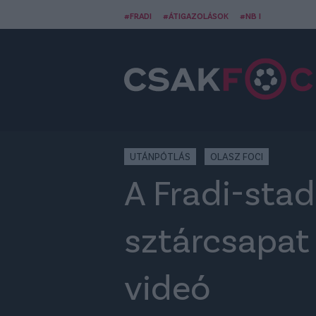
#FRADI
#ÁTIGAZOLÁSOK
#NB I
UTÁNPÓTLÁS
OLASZ FOCI
A Fradi-sta
sztárcsapat
videó