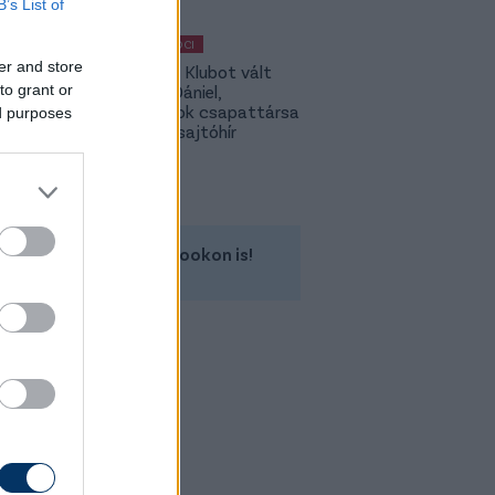
B’s List of
MAGYAR FOCI
er and store
Légiósok: Klubot vált
to grant or
Gazdag Dániel,
világbajnok csapattársa
ed purposes
is lehet - sajtóhír
Kövess minket a Facebookon is!