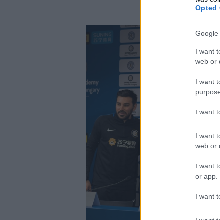
Opted 
Google 
I want t
web or d
I want t
purpose
I want 
I want t
web or d
I want t
or app.
I want t
I want t