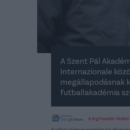
A Szent Pál Akadémi
Internazionale közö
megállapodásnak k
futballakadémia sz
A legfrissebb híreké
A világ számos pontján tevékenyk