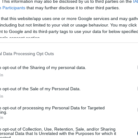
kon Gera Zoltánnal, Thomas Dollal és uruguayi
. This information may also be disclosed by us to third parties on the
IA
Participants
that may further disclose it to other third parties.
 a keddi összejövetelen a ferencvárosiak közül.
 that this website/app uses one or more Google services and may gath
including but not limited to your visit or usage behaviour. You may click 
 to Google and its third-party tags to use your data for below specifi
ogle consent section.
l Data Processing Opt Outs
o opt-out of the Sharing of my personal data.
In
o opt-out of the Sale of my Personal Data.
In
to opt-out of processing my Personal Data for Targeted
ing.
In
o opt-out of Collection, Use, Retention, Sale, and/or Sharing
ersonal Data that Is Unrelated with the Purposes for which it
lected.