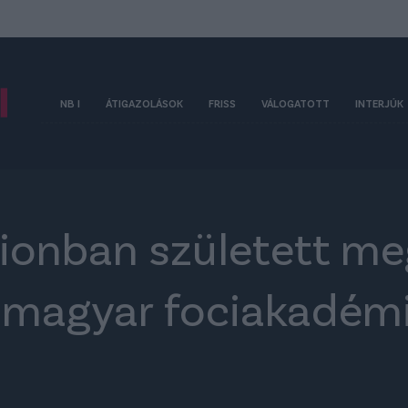
NB I
ÁTIGAZOLÁSOK
FRISS
VÁLOGATOTT
INTERJÚK
dionban született me
 magyar fociakadémiá