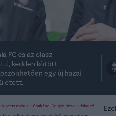
a FC és az olasz
tti, kedden kötött
öszönhetően egy új hazai
ületett.
rt kövess minket a
Csakfoci
Google News oldalán is!
Eze
edő akadémiai rendszer első Olaszországon