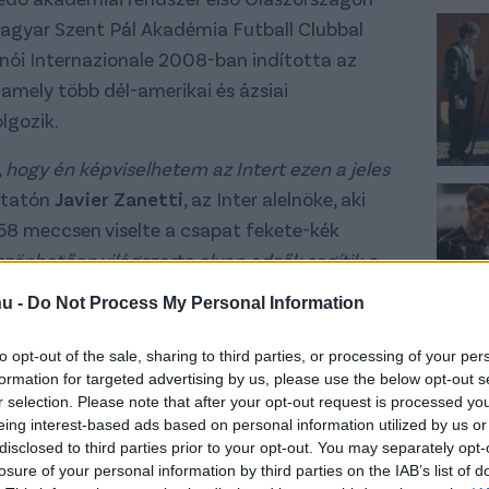
magyar Szent Pál Akadémia Futball Clubbal
lánói Internazionale 2008-ban indította az
amely több dél-amerikai és ázsiai
lgozik.
hogy én képviselhetem az Intert ezen a jeles
ztatón
Javier Zanetti
, az Inter alelnöke, aki
58 meccsen viselte a csapat fekete-kék
zönhetően világszerte olyan edzők segítik a
talattal rendelkeznek. Ezzel az alappal pedig a
hu -
Do Not Process My Personal Information
, hogy valóra váltsák álmaikat, most már itt, a
- idézi nyilatkozatát a fradi.hu.
to opt-out of the sale, sharing to third parties, or processing of your per
formation for targeted advertising by us, please use the below opt-out s
a Groupama Arénában megtartották az Inter
r selection. Please note that after your opt-out request is processed y
eing interest-based ads based on personal information utilized by us or
ső bemutató edzését is, ezt a kék-feketék
disclosed to third parties prior to your opt-out. You may separately opt-
 és jelenlegi alelnöke, Zanetti tartotta a
losure of your personal information by third parties on the IAB’s list of