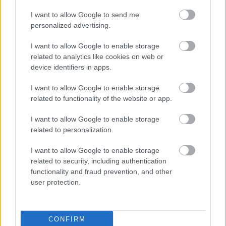
OLDALHÁLÓ - CSAKFOCI LIGHT
Torghelle ma sem ismer kegyelmet: Egy
I want to allow Google to send me
menet alatt ripityára verte Shane
personalized advertising.
Tusupot - videó
I want to allow Google to enable storage
related to analytics like cookies on web or
device identifiers in apps.
OLDALHÁLÓ - CSAKFOCI LIGHT
Torghelle boxkesztyűt húz: Hamarosan
ringbe száll a volt válogatott támadó
I want to allow Google to enable storage
related to functionality of the website or app.
I want to allow Google to enable storage
related to personalization.
NB I
Újra csapatot kapott Kondás Elemér -
volt NB I-es játékosokat irányít majd
I want to allow Google to enable storage
related to security, including authentication
functionality and fraud prevention, and other
user protection.
OLDALHÁLÓ - CSAKFOCI LIGHT
Torghelle a ringben: Kesztyűt húz a
Sztárboxban a volt magyar
CONFIRM
válogatott labdarúgó