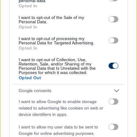
personal data.
grant or deny consent to Google and its third-party tags to
Opted In
use your data for below specified purposes in below Google
consent section.
I want to opt-out of the Sale of my
MAGYAR FOCI
Personal Data.
Torghelle ezt nem gondolta volna a
Opted In
Fradiról: “Semmi esélyük nem volt” -
helyszíni beszámoló
I want to opt-out of processing my
Personal Data for Targeted Advertising.
Opted In
I want to opt-out of Collection, Use,
OLDALHÁLÓ - CSAKFOCI LIGHT
Retention, Sale, and/or Sharing of my
Torghelle a Sztárbox után újabb
Personal Data that Is Unrelated with the
műsorban tűnik fel, a német
Purposes for which it was collected.
álomajánlata is szóba kerül - videó
Opted Out
Google consents
OLDALHÁLÓ - CSAKFOCI LIGHT
I want to allow Google to enable storage
K.O.: Torghelle egy menet alatt 3-szor
related to advertising like cookies on web or
padlóztatta ellenfelét, így lett a
device identifiers in apps.
Sztárbox királya - videó
I want to allow my user data to be sent to
Google for online advertising purposes.