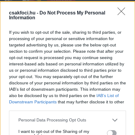
MAGYAR FOCI
Tóth Alex a legjobb fiatal játékos,
ezért volt balhé a ZTE-kispadon,
csakfoci.hu -
Do Not Process My Personal
Information
Szoboszlai ex-csapattársa nemet
mondott a megélhetési focira -
Csakfoci-interjúk az elmúlt napokból
If you wish to opt-out of the sale, sharing to third parties, or
processing of your personal or sensitive information for
NB I
targeted advertising by us, please use the below opt-out
Lipcsei: “Legalább 12-szer meg kellett
csinálnom”, Torghelle: “Letesztelte,
section to confirm your selection. Please note that after your
mennyire vagyok nagyképű” - korábbi
opt-out request is processed you may continue seeing
játékosai emlékeznek Garami Józsefre
interest-based ads based on personal information utilized by
us or personal information disclosed to third parties prior to
your opt-out. You may separately opt-out of the further
MAGYAR FOCI
disclosure of your personal information by third parties on the
Nem, nem mentünk vissza az időbe:
IAB’s list of downstream participants. This information may
Gellei behívta Királyt, Juhászt és
Torghellét is a válogatottba
also be disclosed by us to third parties on the
IAB’s List of
Downstream Participants
that may further disclose it to other
third parties.
OLDALHÁLÓ - CSAKFOCI LIGHT
Please note that this website/app uses one or more Google
Personal Data Processing Opt Outs
Univerzális Torghelle: A foci és a boksz
services and may gather and store information including but
után egy másik sportágban is
not limited to your visit or usage behaviour. You may click to
I want to opt-out of the Sharing of my
megvillant - fotók