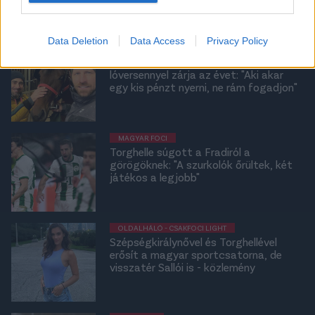
Data Deletion
Data Access
Privacy Policy
OLDALHÁLÓ - CSAKFOCI LIGHT
Torghelle Sándor és Urbán Flórián is
lóversennyel zárja az évet: "Aki akar
egy kis pénzt nyerni, ne rám fogadjon"
MAGYAR FOCI
Torghelle súgott a Fradiról a
görögöknek: "A szurkolók őrültek, két
játékos a legjobb"
OLDALHÁLÓ - CSAKFOCI LIGHT
Szépségkirálynővel és Torghellével
erősít a magyar sportcsatorna, de
visszatér Sallói is - közlemény