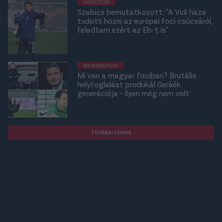
VIDEOTON
Szabics bemutatkozott: "A Vidi haza
tudott hozni az európai foci csúcsáról,
feladtam ezért az Eb-t is"
MAGYAR FOCI
Mi van a magyar fociban? Brutális
helyfoglalást produkál Geráék
generációja - ilyen még nem volt
TOVÁBBI CIKKEK