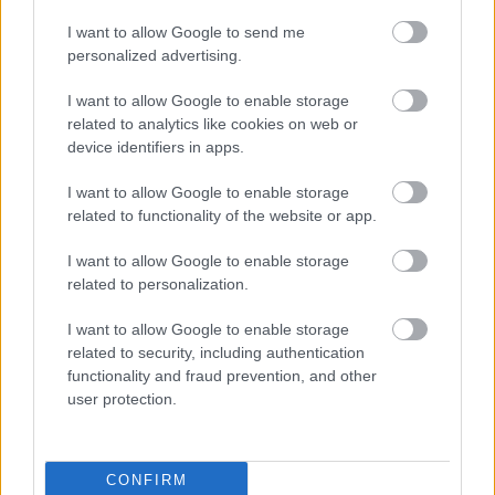
NB I
NB I: Döntött a Paks a rivális által
I want to allow Google to send me
kiszemelt szélsőről is
personalized advertising.
I want to allow Google to enable storage
related to analytics like cookies on web or
device identifiers in apps.
ÁTIGAZOLÁSOK
Nagy bejelentést tettek a Serie A
magyar tehetségéről
I want to allow Google to enable storage
related to functionality of the website or app.
I want to allow Google to enable storage
related to personalization.
ÁTIGAZOLÁSOK
Szoboszlai új liverpooli szerződésébe
egy dolog rondíthat még bele
I want to allow Google to enable storage
related to security, including authentication
functionality and fraud prevention, and other
user protection.
NB I
NB I: Két fontos aláírás az éllovas
Bognár-csapatnál - hivatalos
CONFIRM