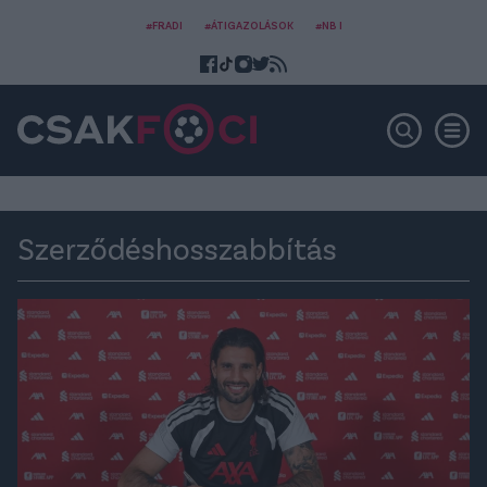
#FRADI
#ÁTIGAZOLÁSOK
#NB I
Szerződéshosszabbítás