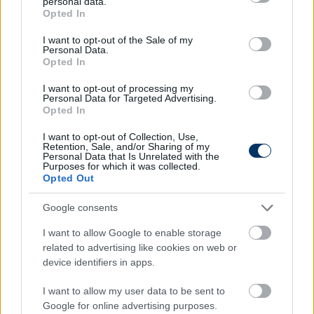
personal data.
grant or deny consent to Google and its third-party tags to
Opted In
use your data for below specified purposes in below Google
consent section.
I want to opt-out of the Sale of my
NB II
Personal Data.
NB II: 10 évig a Vasas játékosa lehet a
Opted In
szezon egyik nagy felfedezettje
I want to opt-out of processing my
Personal Data for Targeted Advertising.
Opted In
I want to opt-out of Collection, Use,
MAGYAR FOCI
Retention, Sale, and/or Sharing of my
Áttörés Szoboszlai ügyében - itt a hír,
Personal Data that Is Unrelated with the
amelyre sokan vártak
Purposes for which it was collected.
Opted Out
Google consents
NB I
I want to allow Google to enable storage
ETO: Nagy bejelentést tettek a
related to advertising like cookies on web or
csapatkapitányról
device identifiers in apps.
I want to allow my user data to be sent to
Google for online advertising purposes.