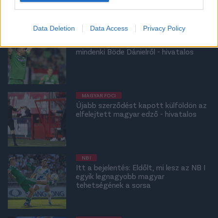
Data Deletion
Data Access
Privacy Policy
NB I
20 másodperc alatt: Ezt a hírt várta
mindenki Böde Dánielről - hivatalos
MAGYAR FOCI
Újabb szerződést kapott külföldön az
elfelejtett magyar edző - hivatalos
NB I
Itt a bejelentés: Eldőlt, mi lesz az NB I
egyik legnagyobb magyar
tehetségének a sorsa