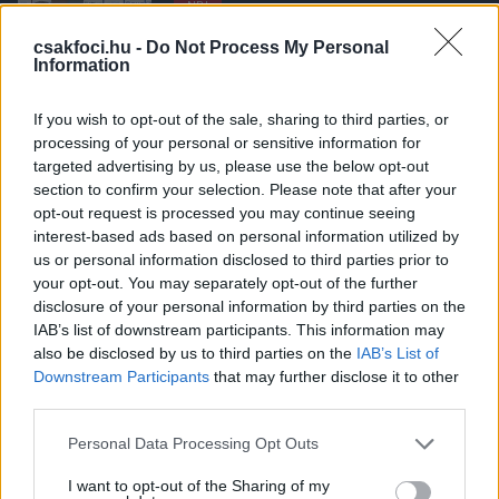
NB I
Bejelentés: Hiába az NB I-es roham, a
Vasas alapembere inkább
csakfoci.hu -
Do Not Process My Personal
Information
hosszabbított
If you wish to opt-out of the sale, sharing to third parties, or
processing of your personal or sensitive information for
NB I
targeted advertising by us, please use the below opt-out
Hivatalos: Aláírt a Lokihoz az NB I-es
tavasz egyik magyar felfedezettje
section to confirm your selection. Please note that after your
opt-out request is processed you may continue seeing
interest-based ads based on personal information utilized by
us or personal information disclosed to third parties prior to
your opt-out. You may separately opt-out of the further
NB I
disclosure of your personal information by third parties on the
NB I: "Az egyetlen csapat, amely ellen
IAB’s list of downstream participants. This information may
utálok játszani" - Bódog a
hosszabbítás után fájdalmat okozna
also be disclosed by us to third parties on the
IAB’s List of
mindenkinek
Downstream Participants
that may further disclose it to other
third parties.
NB I
Please note that this website/app uses one or more Google
Personal Data Processing Opt Outs
NB I: Fontos bejelentést tettek a
services and may gather and store information including but
Diósgyőrnél
not limited to your visit or usage behaviour. You may click to
I want to opt-out of the Sharing of my