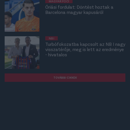
MAGYAR FOCI
Óriási fordulat: Döntést hoztak a
Barcelona magyar kapusáról
NB I
Turbófokozatba kapcsolt az NB I nagy
visszatérője, meg is lett az eredménye
- hivatalos
TOVÁBBI CIKKEK