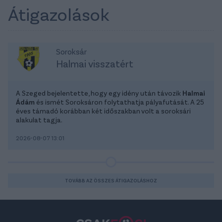
Átigazolások
Soroksár
Halmai visszatért
A Szeged bejelentette, hogy egy idény után távozik
Halmai
Ádám
és ismét Soroksáron folytathatja pályafutását. A 25
éves támadó korábban két időszakban volt a soroksári
alakulat tagja.
2026-08-07 13:01
TOVÁBB AZ ÖSSZES ÁTIGAZOLÁSHOZ