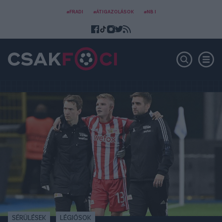
#FRADI
#ÁTIGAZOLÁSOK
#NB I
SÉRÜLÉSEK
LÉGIÓSOK