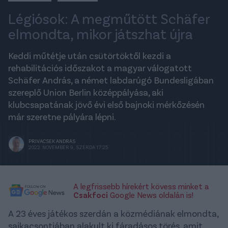
Légiósok: A megműtött Schäfer
elmondta, mikor játszhat újra
Keddi műtétje után csütörtöktől kezdi a
rehabilitációs időszakot a magyar válogatott
Schäfer András, a német labdarúgó Bundesligában
szereplő Union Berlin középpályása, aki
klubcsapatának jövő évi első bajnoki mérkőzésén
már szeretne pályára lépni.
PRIVACSEK ANDRÁS
2022. NOVEMBER 9., SZERDA 17:25
A legfrissebb hírekért kövess minket a
Csakfoci
Google News oldalán is!
A 23 éves játékos szerdán a közmédiának elmondta,
sajkacsontjában alakult ki fáradásos törés, amit