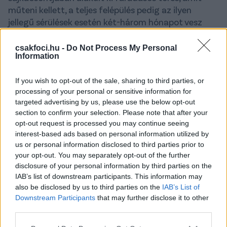
műteni kellett, a teljes felépülés pedig az ilyen
jellegű sérülések esetén két-három hónapot vesz
igénybe.
csakfoci.hu -
Do Not Process My Personal
- Igazából minden azon múlik, hogy mennyire
Information
gyorsan gyógyul a csont, de úgy tervezem, hogy az
edzőtáborba elutazom majd a csapattal és a téli
If you wish to opt-out of the sale, sharing to third parties, or
szünet utáni első bajnokin szeretnék pályára lépni
-
processing of your personal or sensitive information for
nyilatkozott Schäfer, és hozzátette, sérülés soha
targeted advertising by us, please use the below opt-out
section to confirm your selection. Please note that after your
nem jön jókor, ugyanakkor ez bekövetkezhetett
opt-out request is processed you may continue seeing
volna sokkal rosszabb időpontban is.
interest-based ads based on personal information utilized by
us or personal information disclosed to third parties prior to
- Három Bundesliga- és két válogatott mérkőzést
your opt-out. You may separately opt-out of the further
így is ki kell hagynom, ami nagyon fáj
- jelentette ki a
disclosure of your personal information by third parties on the
középpályás, akinek múlt csütörtökön, a belga Union
IAB’s list of downstream participants. This information may
Saint-Gilloise elleni, idegenbeli mérkőzésen sérült
also be disclosed by us to third parties on the
IAB’s List of
meg a jobb lábfeje.
Downstream Participants
that may further disclose it to other
third parties.
- Az Európa-ligában teljesen más mérkőzéseket
Please note that this website/app uses one or more Google