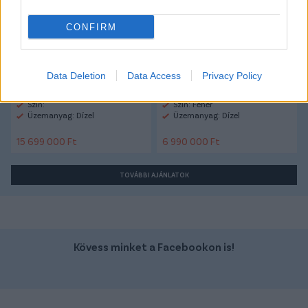
CONFIRM
Data Deletion
Data Access
Privacy Policy
Szín:
Szín: Fehér
Üzemanyag: Dízel
Üzemanyag: Dízel
15 699 000 Ft
6 990 000 Ft
TOVÁBBI AJÁNLATOK
Kövess minket a Facebookon is!