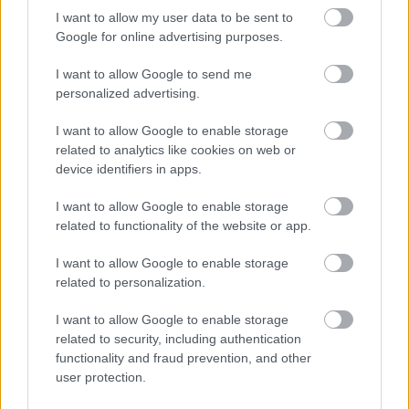
(MTI)
I want to allow my user data to be sent to
Google for online advertising purposes.
Itt állíthatod be, hogy a Csakfoci az elsők
I want to allow Google to send me
között legyen a Google-találatokban
personalized advertising.
I want to allow Google to enable storage
related to analytics like cookies on web or
Tetszett a cikk? Megosztanád?
device identifiers in apps.
Link másolása
Email küldés
I want to allow Google to enable storage
related to functionality of the website or app.
CÍMKÉK:
#BUNDESLIGA
#SÉRÜLÉSEK
#SCHÄFER
ANDRÁS
I want to allow Google to enable storage
related to personalization.
I want to allow Google to enable storage
Autópiac
related to security, including authentication
functionality and fraud prevention, and other
user protection.
Ford Tourneo
Volvo Xc40