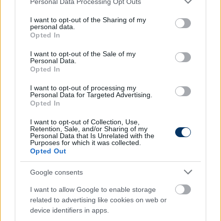
játszunk, mint a bajnokságokban, először úgy
Personal Data Processing Opt Outs
services and may gather and store information including but
találkoznak egymással a csapatok, hogy nem igazán
not limited to your visit or usage behaviour. You may click to
I want to opt-out of the Sharing of my
ismerik egymást, aztán a visszavágókra már jobban
personal data.
grant or deny consent to Google and its third-party tags to
Opted In
fel lehet készülni, ezt jól mutatja a mi példánk is
-
use your data for below specified purposes in below Google
mondta Schäfer, akinek együttese úgy jutott
consent section.
I want to opt-out of the Sale of my
tovább az EL-csoportkörből, hogy az első két
Personal Data.
Opted In
meccsét elveszítette, majd zsinórban négyszer
nyert.
I want to opt-out of processing my
Personal Data for Targeted Advertising.
- Tavasszal lesznek olyan párosítások, amelyek a
Opted In
Bajnokok Ligájában is megállnák a helyüket, és ez jól
I want to opt-out of Collection, Use,
mutatja, hogy milyen erős az idén az Európa-liga,
Retention, Sale, and/or Sharing of my
Personal Data that Is Unrelated with the
bár szerintem már tavaly is az volt
- fejtette ki
Purposes for which it was collected.
véleményét a válogatott futballista. Örömét fejezte
Opted Out
ki, hogy az egyenes kieséses szakasz első körében a
Google consents
holland Ajaxszal csapnak össze, szerinte két
tradicionális klub jó erőkből álló csapata játszik
I want to allow Google to enable storage
majd egymással, és kiemelte, hogy mindkét
related to advertising like cookies on web or
együttes nagyszerű szurkolótáborral rendelkezik.
device identifiers in apps.