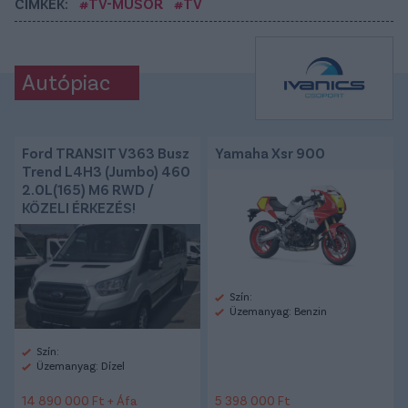
CÍMKÉK:
#TV-MŰSOR
#TV
Autópiac
Ford TRANSIT V363 Busz
Yamaha Xsr 900
Trend L4H3 (Jumbo) 460
2.0L(165) M6 RWD /
KÖZELI ÉRKEZÉS!
Szín:
Üzemanyag: Benzin
Szín:
Üzemanyag: Dízel
14 890 000 Ft + Áfa
5 398 000 Ft