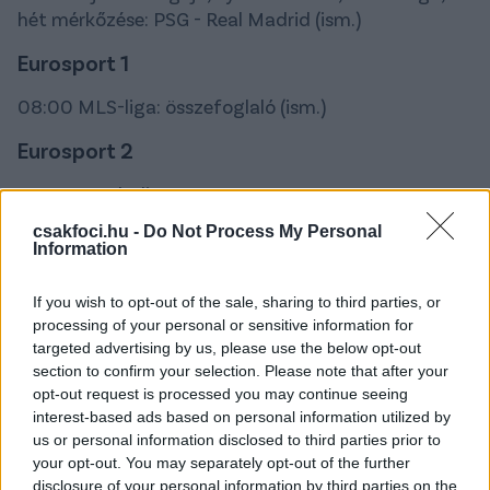
hét mérkőzése: PSG - Real Madrid (ism.)
Eurosport 1
08:00 MLS-liga: összefoglaló (ism.)
Eurosport 2
20:00 Bundesliga
csakfoci.hu -
Do Not Process My Personal
20:30 Bundesliga, 26. forduló: 1. FSV Mainz -
Information
Schalke (ÉLŐ)
If you wish to opt-out of the sale, sharing to third parties, or
22:30 Labdarúgás - FIFA (ism.)
processing of your personal or sensitive information for
Digi Sport 1
targeted advertising by us, please use the below opt-out
section to confirm your selection. Please note that after your
06:55 Reggeli Start (ÉLŐ)
opt-out request is processed you may continue seeing
interest-based ads based on personal information utilized by
08:30 Sport 24, hírműsor
us or personal information disclosed to third parties prior to
your opt-out. You may separately opt-out of the further
08:50 Serie A TIM, Napoli - AS Roma (ism.)
disclosure of your personal information by third parties on the