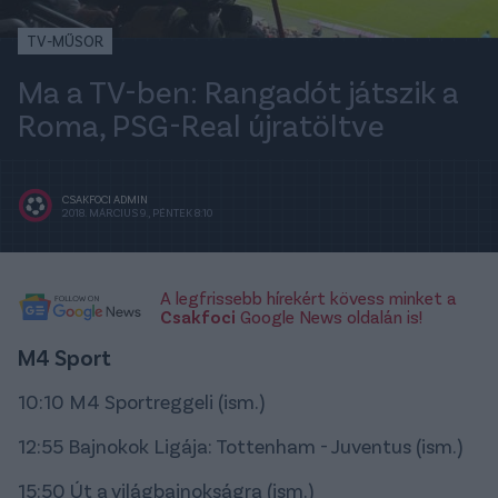
TV-MŰSOR
Ma a TV-ben: Rangadót játszik a
Roma, PSG-Real újratöltve
CSAKFOCI ADMIN
2018. MÁRCIUS 9., PÉNTEK 8:10
A legfrissebb hírekért kövess minket a
Csakfoci
Google News oldalán is!
M4 Sport
10:10 M4 Sportreggeli (ism.)
12:55 Bajnokok Ligája: Tottenham - Juventus (ism.)
15:50 Út a világbajnokságra (ism.)