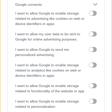
(ism.)
Google consents
I want to allow Google to enable storage
17:15 UEFA Európa Liga, összefoglaló (ism.)
related to advertising like cookies on web or
20:40 Ligue 1, Strasbourg - Monaco (ÉLŐ)
device identifiers in apps.
Digi Sport 3
I want to allow my user data to be sent to
Google for online advertising purposes.
08:00 UEFA Európa Liga, összefoglaló (ism.)
I want to allow Google to send me
08:40 UEFA Európa Liga, Atlético Madrid -
personalized advertising.
Lokomotiv Moszkva (ism.)
I want to allow Google to enable storage
11:15 UEFA Európa Liga, Lazio - Dinamo Kijev (ism.)
related to analytics like cookies on web or
device identifiers in apps.
23:10 Szélkakas, Ligue 1 Magazin (ism.)
I want to allow Google to enable storage
Spíler TV
related to functionality of the website or app.
07:20 Legendák - Király
I want to allow Google to enable storage
related to personalization.
18:00 Premier League, Liverpool - Newcastle United