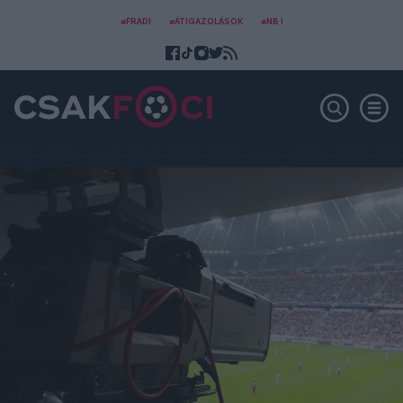
#FRADI
#ÁTIGAZOLÁSOK
#NB I