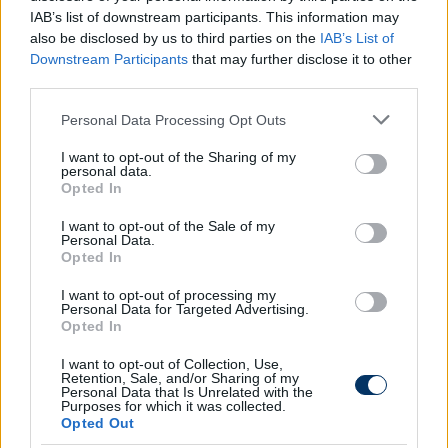
IAB’s list of downstream participants. This information may
10:55 UEFA Európa Liga, Dortmund - Salzburg (ism.)
also be disclosed by us to third parties on the
IAB’s List of
Downstream Participants
that may further disclose it to other
12:45 UEFA Európa Liga, Leipzig - Zenit (ism.)
third parties.
14:45 UEFA Európa Liga, Atlético Madrid -
Please note that this website/app uses one or more Google
Personal Data Processing Opt Outs
Lokomotiv Moszkva (ism.)
services and may gather and store information including but
not limited to your visit or usage behaviour. You may click to
I want to opt-out of the Sharing of my
personal data.
18:05 Sport 24, hírműsor (ÉLŐ)
grant or deny consent to Google and its third-party tags to
Opted In
use your data for below specified purposes in below Google
18:25 Szélkakas, Ligue 1 Magazin
consent section.
I want to opt-out of the Sale of my
Personal Data.
19:25 Csizmaszá, Serie A TIM Magazin (ÉLŐ)
Opted In
20:25 Serie A TIM, AS Roma - Torino (ÉLŐ)
I want to opt-out of processing my
Personal Data for Targeted Advertising.
Opted In
Digi Sport 2
I want to opt-out of Collection, Use,
07:30 UEFA Európa Liga, CSZKA Moszkva - Lyon
Retention, Sale, and/or Sharing of my
Personal Data that Is Unrelated with the
(ism.)
Purposes for which it was collected.
Opted Out
09:20 UEFA Európa Liga, Marseille - Athletic Bilbao