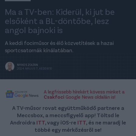
Ma a TV-ben: Kiderül, ki jut be
elsőként a BL-döntőbe, lesz
angol bajnoki is
A keddi fociműsor és élő közvetítések a hazai
sportcsatornák kínálatában.
NYIKES ZOLTÁN
2024. MÁJUS 7., KEDD 8:10
A legfrissebb hírekért kövess minket a
Csakfoci
Google News oldalán is!
A TV-műsor rovat együttműködő partnere a
Meccsbox, a meccsfigyelő app! Töltsd le
Androidra
ITT
, vagy iOS-re
ITT
, és ne maradj le
többé egy mérkőzésről se!