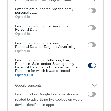
Arena 4
services and may gather and store information including but
not limited to your visit or usage behaviour. You may click to
I want to opt-out of the Sharing of my
15.00: Labdarúgás, Bundesliga, 32. forduló,
personal data.
grant or deny consent to Google and its third-party tags to
Opted In
összefoglaló (ismétlés)
use your data for below specified purposes in below Google
consent section.
I want to opt-out of the Sale of my
Match 4
Personal Data.
Opted In
11.15: Labdarúgás, Premier League, Burnley-
I want to opt-out of processing my
Newcastle (ismétlés)
Personal Data for Targeted Advertising.
13.15: Labdarúgás, angol negyedosztály, playoff,
Opted In
elődöntő, 1. mérkőzés, Crawley-MK Dons (ismétlés)
I want to opt-out of Collection, Use,
15.15: Labdarúgás, angol negyedosztály, playoff,
Retention, Sale, and/or Sharing of my
Personal Data that Is Unrelated with the
elődöntő, 1. mérkőzés, Crewe-Doncaster (ismétlés)
Purposes for which it was collected.
17.15: Labdarúgás, Premier League, Crystal Palace-
Opted Out
Manchester United (ismétlés)
19.30: Labdarúgás, Premier League, összefoglaló
Google consents
(ismétlés)
I want to allow Google to enable storage
21.00: Labdarúgás, angol harmadosztály, playoff,
related to advertising like cookies on web or
Bolton Wanderers-Barnsley (élő)
device identifiers in apps.
23.00: Labdarúgás, Premier League, Crystal Palace-