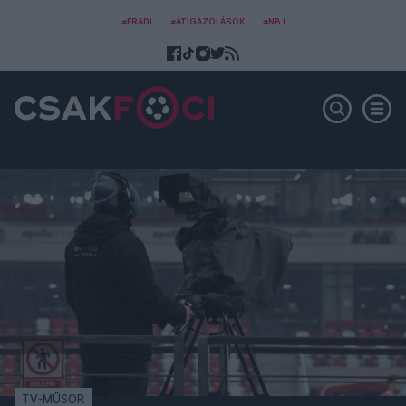
#FRADI
#ÁTIGAZOLÁSOK
#NB I
TV-MŰSOR