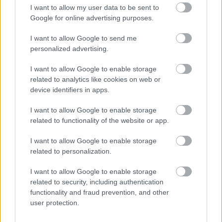
I want to allow my user data to be sent to
Manchester United (ismétlés)
Google for online advertising purposes.
I want to allow Google to send me
Itt állíthatod be, hogy a Csakfoci az elsők
personalized advertising.
között legyen a Google-találatokban
I want to allow Google to enable storage
related to analytics like cookies on web or
device identifiers in apps.
Tetszett a cikk? Megosztanád?
Link másolása
Email küldés
I want to allow Google to enable storage
related to functionality of the website or app.
CÍMKÉK:
#TV-MŰSOR
I want to allow Google to enable storage
related to personalization.
I want to allow Google to enable storage
Autópiac
related to security, including authentication
functionality and fraud prevention, and other
user protection.
Mg Zs
Volvo Xc40