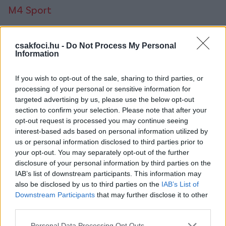
M4 Sport
10.15: Labdarúgás, NB I, Kecskemét-Paks (ismétlés)
21.00: Labdarúgás, Bajnokok Ligája, elődöntő, 2.
csakfoci.hu -
Do Not Process My Personal
mérkőzés, PSG-Borussia Dortmund (élő)
Information
Sport 1
If you wish to opt-out of the sale, sharing to third parties, or
processing of your personal or sensitive information for
18.45: Labdarúgás, Serie A, 35. forduló, összefoglaló
targeted advertising by us, please use the below opt-out
(ismétlés)
section to confirm your selection. Please note that after your
opt-out request is processed you may continue seeing
Sport 2
interest-based ads based on personal information utilized by
us or personal information disclosed to third parties prior to
09.15: Labdarúgás, Serie A, 35. forduló (ismétlés)
your opt-out. You may separately opt-out of the further
15.15: Labdarúgás, Serie A, 35. forduló (ismétlés)
disclosure of your personal information by third parties on the
IAB’s list of downstream participants. This information may
Spíler 1
also be disclosed by us to third parties on the
IAB’s List of
Downstream Participants
that may further disclose it to other
22.55: Labdarúgás, Premier League, Liverpool-
third parties.
Tottenham (ismétlés)
Please note that this website/app uses one or more Google
Personal Data Processing Opt Outs