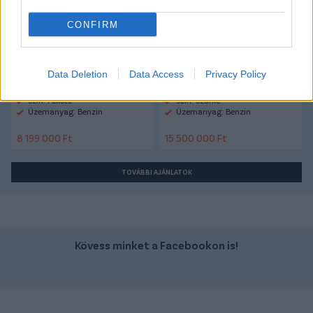
CONFIRM
Data Deletion
Data Access
Privacy Policy
Szín: Fekete
Szín: Szürke
Üzemanyag: Benzin
Üzemanyag: Benzin
8 199 000 Ft
15 500 000 Ft
TOVÁBBI AJÁNLATOK
Kövess minket a Facebookon is!