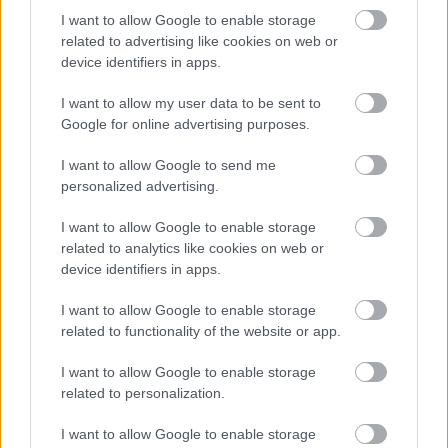
I want to allow Google to enable storage
15:25 Premier League, Chelsea - Sheffield United
related to advertising like cookies on web or
(ÉLŐ)
device identifiers in apps.
22:15 Premier League, Manchester City - Brighton
I want to allow my user data to be sent to
(ism.)
Google for online advertising purposes.
Spíler 2
I want to allow Google to send me
personalized advertising.
09:30 La Liga: Városok (ism.)
I want to allow Google to enable storage
10:00 La Liga (ism.)
related to analytics like cookies on web or
device identifiers in apps.
12:30 La Liga: Városok (ism.)
I want to allow Google to enable storage
13:00 Bajnokok Ligája, Ajax - APOEL (ism.)
related to functionality of the website or app.
15:00 La Liga: Mini
I want to allow Google to enable storage
related to personalization.
15:10 Viva La Liga (ism.)
I want to allow Google to enable storage
16:10 La Liga Show (ism.)