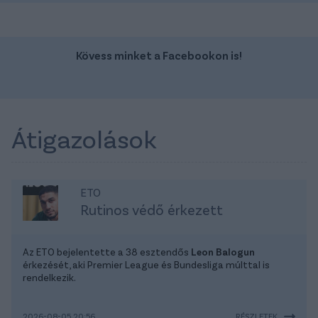
Kövess minket a Facebookon is!
Átigazolások
ETO
Rutinos védő érkezett
Az ETO bejelentette a 38 esztendős
Leon Balogun
érkezését, aki Premier League és Bundesliga múlttal is
rendelkezik.
2026-08-05 20:56
RÉSZLETEK