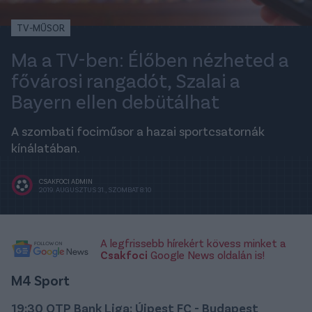
TV-MŰSOR
Ma a TV-ben: Élőben nézheted a
fővárosi rangadót, Szalai a
Bayern ellen debütálhat
A szombati fociműsor a hazai sportcsatornák
kínálatában.
CSAKFOCI ADMIN
2019. AUGUSZTUS 31., SZOMBAT 8:10
A legfrissebb hírekért kövess minket a
Csakfoci
Google News oldalán is!
M4 Sport
19:30 OTP Bank Liga: Újpest FC - Budapest