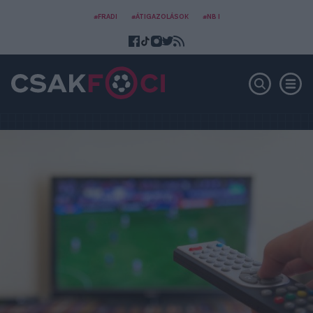
#FRADI
#ÁTIGAZOLÁSOK
#NB I