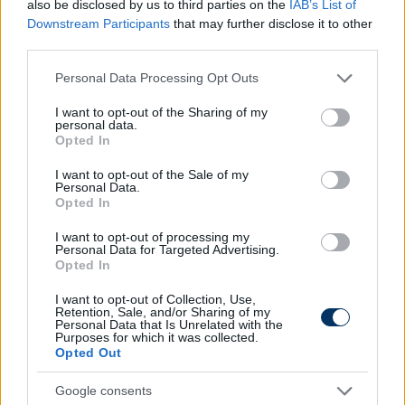
also be disclosed by us to third parties on the
IAB’s List of
Digi Sport 3
Downstream Participants
that may further disclose it to other
third parties.
09:05 Csizmaszár, Serie A TIM Magazin
Please note that this website/app uses one or more Google
Personal Data Processing Opt Outs
10:05 Olasz Bajnokság, Bologna - SPAL (ism.)
services and may gather and store information including but
not limited to your visit or usage behaviour. You may click to
I want to opt-out of the Sharing of my
16:40 Szélkakas, Ligue 1 Magazin (ism.)
personal data.
grant or deny consent to Google and its third-party tags to
Opted In
use your data for below specified purposes in below Google
17:25 Ligue 1, Lyon - Bordeaux (ÉLŐ)
consent section.
I want to opt-out of the Sale of my
Personal Data.
19:55 Ligue 1, Nantes - Montpellier (ÉLŐ)
Opted In
23:10 Olasz Bajnokság, AC Milan - Brescia (ism.)
I want to opt-out of processing my
Personal Data for Targeted Advertising.
Opted In
Spíler TV
I want to opt-out of Collection, Use,
11:40 Premier League, Matchpack (ism.)
Retention, Sale, and/or Sharing of my
Personal Data that Is Unrelated with the
Purposes for which it was collected.
12:15 Premier League - Előzetes
Opted Out
12:45 Premier League, Southampton -
Google consents
Manchester United (ÉLŐ)