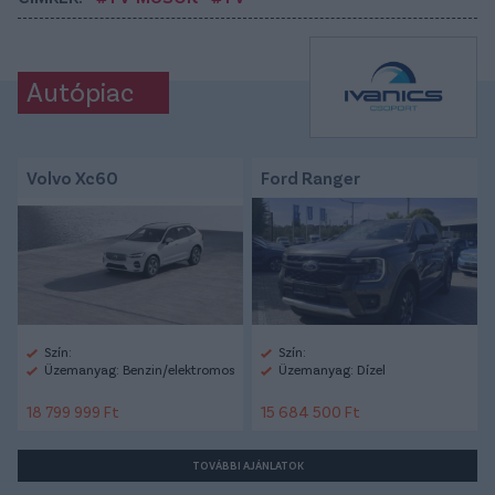
Autópiac
Volvo Xc60
Ford Ranger
Szín:
Szín:
Üzemanyag: Benzin/elektromos
Üzemanyag: Dízel
18 799 999 Ft
15 684 500 Ft
TOVÁBBI AJÁNLATOK