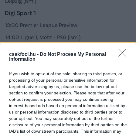
Leipzig (ism.)
Digi Sport 1
13:00 Premier League Preview
14:00 Ligue 1, Metz - PSG (ism.)
16:30 Csizmaszár, Serie A TIM Magazin (ism.)
csakfoci.hu -
Do Not Process My Personal
Information
17:40 Olasz Bajnokság, AC Milan - Brescia (ÉLŐ)
20:25 Olasz Bajnokság, Juventus - Napoli (ÉLŐ)
If you wish to opt-out of the sale, sharing to third parties, or
processing of your personal or sensitive information for
Digi Sport 2
targeted advertising by us, please use the below opt-out
section to confirm your selection. Please note that after your
18:25 Premier League, Burnley - Liverpool (ÉLŐ)
opt-out request is processed you may continue seeing
interest-based ads based on personal information utilized by
20:30 Premier League, Newcastle - Watford (felv.)
us or personal information disclosed to third parties prior to
your opt-out. You may separately opt-out of the further
22:20 Premier League, Crystal Palace - Aston Villa
disclosure of your personal information by third parties on the
(felv.)
IAB’s list of downstream participants. This information may