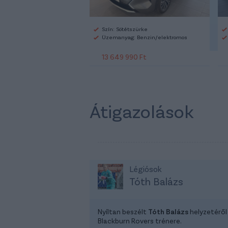
Szín: Sötétszürke
Üzemanyag: Benzin/elektromos
13 649 990 Ft
Átigazolások
Légiósok
Tóth Balázs
Nyíltan beszélt
Tóth Balázs
helyzetéről
Blackburn Rovers trénere.