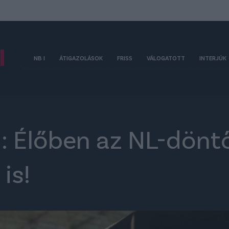
NB I
ÁTIGAZOLÁSOK
FRISS
VÁLOGATOTT
INTERJÚK
: Élőben az NL-döntő
is!