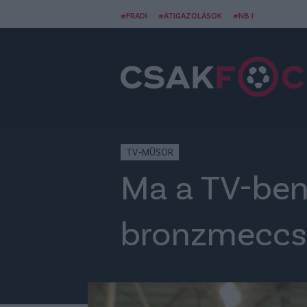
#FRADI
#ÁTIGAZOLÁSOK
#NB I
TV-MŰSOR
Ma a TV-ben
bronzmeccs 