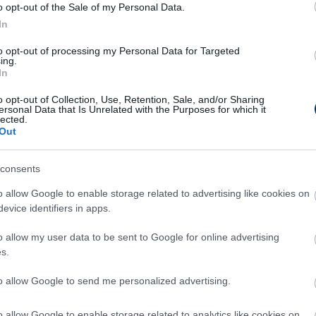
ája, döntő, Spanyolország-Portugália, élő
o opt-out of the Sale of my Personal Data.
In
to opt-out of processing my Personal Data for Targeted
ing.
gája, bronzmérkőzés, Franciaország-
In
o opt-out of Collection, Use, Retention, Sale, and/or Sharing
ersonal Data that Is Unrelated with the Purposes for which it
ája, döntő, Spanyolország-Portugália, élő
lected.
Out
Csakfoci az elsők között legyen a Google-
consents
o allow Google to enable storage related to advertising like cookies on
evice identifiers in apps.
Link másolása
Email küldés
o allow my user data to be sent to Google for online advertising
s.
to allow Google to send me personalized advertising.
o allow Google to enable storage related to analytics like cookies on