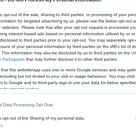
to opt-out of the sale, sharing to third parties, or processing of your per
formation for targeted advertising by us, please use the below opt-out s
r selection. Please note that after your opt-out request is processed y
eing interest-based ads based on personal information utilized by us or
disclosed to third parties prior to your opt-out. You may separately opt-
ítések a hazai sportcsatornák
losure of your personal information by third parties on the IAB’s list of
. This information may also be disclosed by us to third parties on the
IA
Participants
that may further disclose it to other third parties.
 that this website/app uses one or more Google services and may gath
including but not limited to your visit or usage behaviour. You may click 
rt kövess minket a
Csakfoci
Google News oldalán is!
Eze
 to Google and its third-party tags to use your data for below specifi
ogle consent section.
 partnere a Meccsbox, a meccsfigyelő app!
gy iOS-re
ITT
, és ne maradj le többé egy
l Data Processing Opt Outs
rkőzésről se!
o opt-out of the Sharing of my personal data.
In