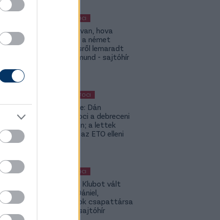
MAGYAR FOCI
ETO: Megvan, hova
igazolhat a német
szerződésről lemaradt
Tóth Rajmund - sajtóhír
KÜLFÖLDI FOCI
Lapszemle: Dán
szambafoci a debreceni
szaunában; a lettek
kevesellik az ETO elleni
előnyt
MAGYAR FOCI
Légiósok: Klubot vált
Gazdag Dániel,
világbajnok csapattársa
is lehet - sajtóhír