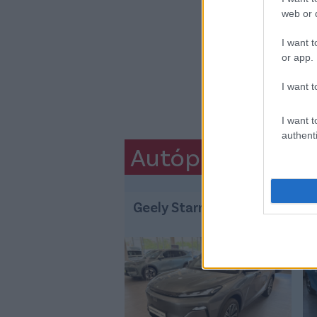
web or d
I want t
or app.
I want t
I want t
authenti
Autópiac
Geely Starray Em-i