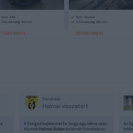
Szín: Kék
Szín: Szürke
Üzemanyag: Benzin
Üzemanyag: Benzin
7 549 000 Ft
23 650 000 Ft
Soroksár
Halmai visszatért
 a
A Szeged bejelentette, hogy egy idény után
Az E
távozik
Halmai Ádám
és ismét Soroksáron
Itti