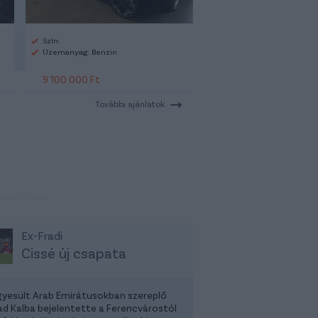
Szín:
Üzemanyag: Benzin
9 100 000 Ft
További ajánlatok
Ex-Fradi
Cissé új csapata
gyesült Arab Emirátusokban szereplő
had Kalba bejelentette a Ferencvárostól