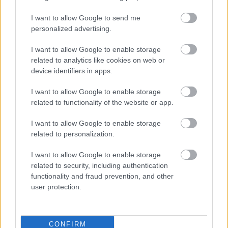
Itt állíthatod be, hogy a Csakfoci az elsők
között legyen a Google-találatokban
I want to allow Google to send me
personalized advertising.
I want to allow Google to enable storage
Tetszett a cikk? Megosztanád?
related to analytics like cookies on web or
Link másolása
Email küldés
device identifiers in apps.
I want to allow Google to enable storage
CÍMKÉK:
#TV-MŰSOR
related to functionality of the website or app.
I want to allow Google to enable storage
related to personalization.
Autópiac
I want to allow Google to enable storage
related to security, including authentication
functionality and fraud prevention, and other
Volvo Xc60
Geely Starray Em-i
user protection.
CONFIRM