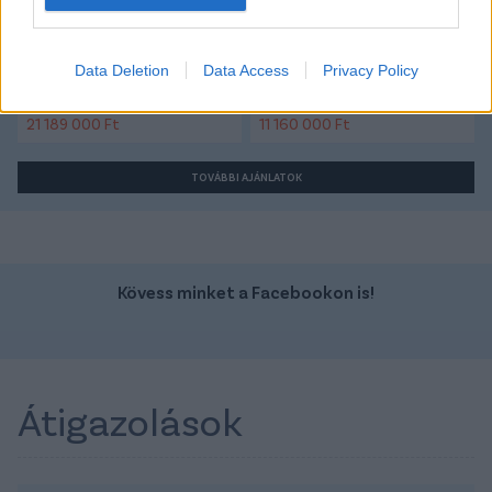
Szín: Bordó
Szín: Fehér
Data Deletion
Data Access
Privacy Policy
Üzemanyag: Benzin/elektromos
Üzemanyag:
21 189 000 Ft
11 160 000 Ft
TOVÁBBI AJÁNLATOK
Kövess minket a Facebookon is!
Átigazolások