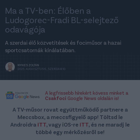
Ma a TV-ben: Élőben a
Ludogorec-Fradi BL-selejtező
odavágója
A szerdai élő közvetítések és fociműsor a hazai
sportcsatornák kínálatában.
NYIKES ZOLTÁN
2025. AUGUSZTUS 6., SZERDA 8:10
A legfrissebb hírekért kövess minket a
Csakfoci
Google News oldalán is!
A TV-műsor rovat együttműködő partnere a
Meccsbox, a meccsfigyelő app! Töltsd le
Androidra
ITT
, vagy iOS-re
ITT
, és ne maradj le
többé egy mérkőzésről se!