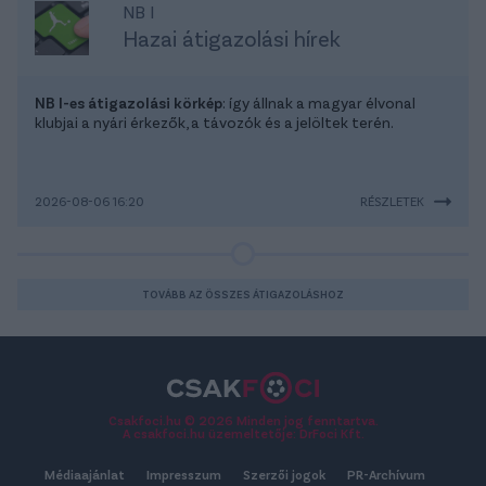
NB I
Hazai átigazolási hírek
NB I-es átigazolási körkép
: így állnak a magyar élvonal
klubjai a nyári érkezők, a távozók és a jelöltek terén.
2026-08-06 16:20
RÉSZLETEK
TOVÁBB AZ ÖSSZES ÁTIGAZOLÁSHOZ
Csakfoci.hu © 2026 Minden jog fenntartva.
A csakfoci.hu üzemeltetője: DrFoci Kft.
Médiaajánlat
Impresszum
Szerzői jogok
PR-Archívum