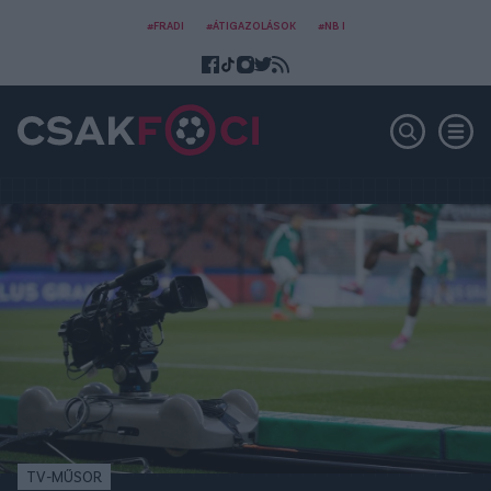
#FRADI
#ÁTIGAZOLÁSOK
#NB I
TV-MŰSOR