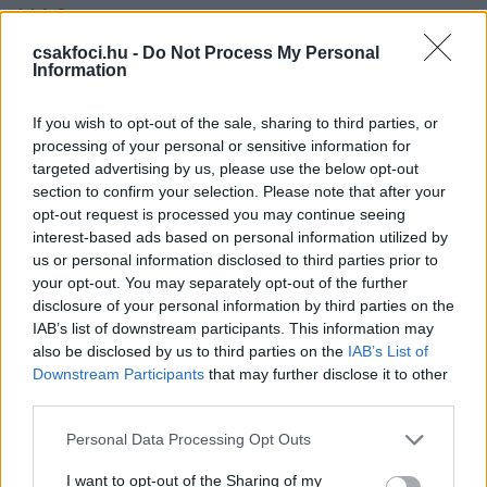
M4 Sport
csakfoci.hu -
Do Not Process My Personal
11.00: Labdarúgás, NB II, Kecskemét-Vasas
Information
(ismétlés)
19.30: Labdarúgás, Bajnokok Ligája-selejtező, 3.
If you wish to opt-out of the sale, sharing to third parties, or
forduló, első mérkőzés, PFC Ludogorec-
processing of your personal or sensitive information for
Ferencváros (élő)
targeted advertising by us, please use the below opt-out
23.30: Labdarúgás, NB I, DVTK-ZTE (ismétlés)
section to confirm your selection. Please note that after your
opt-out request is processed you may continue seeing
Sport 1
interest-based ads based on personal information utilized by
us or personal information disclosed to third parties prior to
19.15: Labdarúgás, Bajnokok Ligája, playoff, 1.
your opt-out. You may separately opt-out of the further
mérkőzés, Feyenoord-AC Milan (ismétlés)
disclosure of your personal information by third parties on the
21.30: Labdarúgás, Bajnokok Ligája, playoff, 1.
IAB’s list of downstream participants. This information may
also be disclosed by us to third parties on the
IAB’s List of
mérkőzés, Manchester City-Real Madrid (ismétlés)
Downstream Participants
that may further disclose it to other
Sport 2
third parties.
Please note that this website/app uses one or more Google
14.15: Labdarúgás, Bajnokok Ligája, playoff, 1.
Personal Data Processing Opt Outs
services and may gather and store information including but
mérkőzés, Brest-PSG (ismétlés)
not limited to your visit or usage behaviour. You may click to
I want to opt-out of the Sharing of my