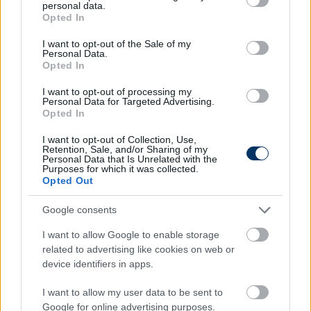
16.30: Labdarúgás, Bajnokok Ligája, playoff, 1.
personal data.
grant or deny consent to Google and its third-party tags to
Opted In
mérkőzés, Juventus-PSV (ismétlés)
use your data for below specified purposes in below Google
14.15: Labdarúgás, Bajnokok Ligája, playoff, 1.
consent section.
I want to opt-out of the Sale of my
mérkőzés, Brest-PSG (ismétlés)
Personal Data.
Opted In
Arena 4
I want to opt-out of processing my
Personal Data for Targeted Advertising.
17.00: Labdarúgás, német másodosztály, Hannover-
Opted In
Kaiserslautern (ismétlés)
I want to opt-out of Collection, Use,
19.00: Labdarúgás, német másodosztály, Schalke-
Retention, Sale, and/or Sharing of my
Hertha (ismétlés)
Personal Data that Is Unrelated with the
Purposes for which it was collected.
21.00: Labdarúgás, német másodosztály, Karlsruhe-
Opted Out
Münster (ismétlés)
Google consents
Match 4
I want to allow Google to enable storage
20.45: Labdarúgás, skót bajnokság, összefoglaló, 1.
related to advertising like cookies on web or
forduló (ismétlés)
device identifiers in apps.
I want to allow my user data to be sent to
Google for online advertising purposes.