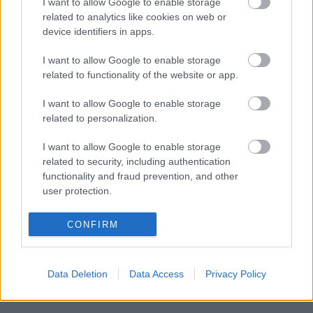
I want to allow Google to enable storage
related to analytics like cookies on web or
device identifiers in apps.
Autópiac
I want to allow Google to enable storage
related to functionality of the website or app.
Volvo Xc40
Geely Starray Em-i
I want to allow Google to enable storage
related to personalization.
I want to allow Google to enable storage
related to security, including authentication
functionality and fraud prevention, and other
user protection.
Szín: Szürke (metál)
Szín: Ezüst
Üzemanyag: Benzin
Üzemanyag:
CONFIRM
17 750 000 Ft
11 799 000 Ft
Data Deletion
Data Access
Privacy Policy
TOVÁBBI AJÁNLATOK