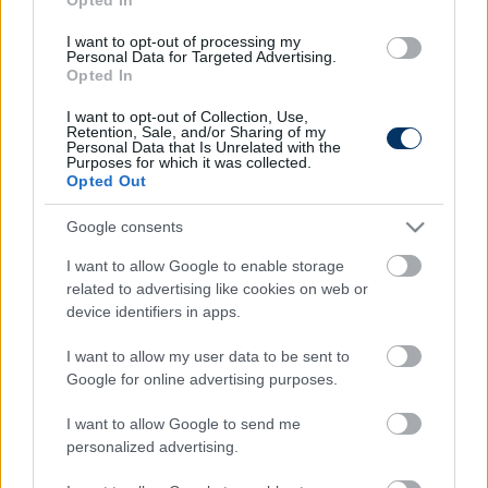
pótlására - ismét milliárdos üzletet
I want to opt-out of processing my
köthetnek a zöld-fehérek
Personal Data for Targeted Advertising.
Opted In
Izraeli lapértesülés szerint az oroszok 3-3,5 millió
euróért szerezhetik meg az FTC izraeli középpályását,
I want to opt-out of Collection, Use,
Mohammed Abu Fanit.
Retention, Sale, and/or Sharing of my
Personal Data that Is Unrelated with the
Purposes for which it was collected.
Elolvasom
Opted Out
Google consents
Itt állíthatod be, hogy a Csakfoci az elsők
I want to allow Google to enable storage
között legyen a Google-találatokban
related to advertising like cookies on web or
device identifiers in apps.
I want to allow my user data to be sent to
Tetszett a cikk? Megosztanád?
Google for online advertising purposes.
Link másolása
Email küldés
I want to allow Google to send me
personalized advertising.
CÍMKÉK:
#TV-MŰSOR
#TV