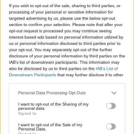
Akadémia, ism.
If you wish to opt-out of the sale, sharing to third parties, or
19.30 Labdarúgás, Péntek esti foci, felvezető,
processing of your personal or sensitive information for
targeted advertising by us, please use the below opt-out
ÉLŐ
section to confirm your selection. Please note that after your
20.00: Labdarúgás, Fizz Liga, Újpest FC-Diósgyőri
opt-out request is processed you may continue seeing
VTK, ÉLŐ
interest-based ads based on personal information utilized by
us or personal information disclosed to third parties prior to
Olvastad már?
your opt-out. You may separately opt-out of the further
disclosure of your personal information by third parties on the
IAB’s list of downstream participants. This information may
also be disclosed by us to third parties on the
IAB’s List of
Downstream Participants
that may further disclose it to other
third parties.
Please note that this website/app uses one or more Google
Personal Data Processing Opt Outs
services and may gather and store information including but
not limited to your visit or usage behaviour. You may click to
I want to opt-out of the Sharing of my
personal data.
grant or deny consent to Google and its third-party tags to
Opted In
use your data for below specified purposes in below Google
consent section.
I want to opt-out of the Sale of my
Personal Data.
Fradi: Abu Fanit vihetik Pjanic
Opted In