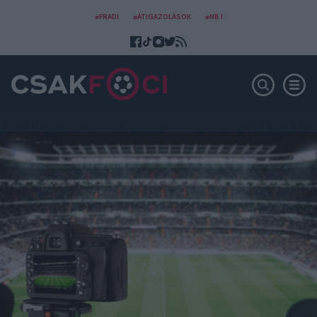
#FRADI
#ÁTIGAZOLÁSOK
#NB I