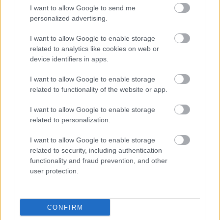
újrahasználható termékekre, például a mosható
I want to allow Google to send me
pelenkákra, de ugyanígy a női intimhigiéniai
personalized advertising.
termékekhez is remekül felhasználhatók.
I want to allow Google to enable storage
Láthatod, hogy szinte bármit varrhatsz belőlük, és
related to analytics like cookies on web or
alapjában mindkét típus nagyon jó
device identifiers in apps.
tulajdonságokkal rendelkezik. A micropolár
egyértelműen nívósabb, lágyabb, rugalmasabb, ettől
I want to allow Google to enable storage
related to functionality of the website or app.
függetlenül a hagyományosnak is megvan a maga
létjogosultsága. Érdemes tehát mindkettőt
I want to allow Google to enable storage
használni, s annak függvényében választani, hogy
related to personalization.
mit készítenél belőle.
I want to allow Google to enable storage
Reméljük, hogy segítettünk ezzel a kis
related to security, including authentication
összefoglalóval, és máris meghoztuk a kedved a
functionality and fraud prevention, and other
következő kreatív munkához.
user protection.
Itt állíthatod be, hogy a Csakfoci az elsők
CONFIRM
között legyen a Google-találatokban