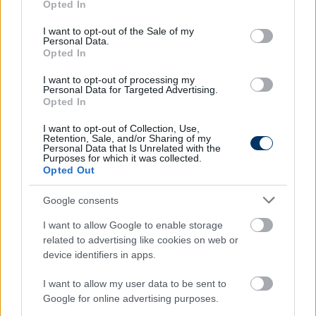
Opted In
Kiválóak például sportruhákhoz, ugyanis nagyon jó a
use your data for below specified purposes in below Google
consent section.
vízelvezető képességük. Ennek köszönhetően a
I want to opt-out of the Sale of my
Personal Data.
különféle edzések, sporttevékenységek során jóval
Opted In
szárazabbnak érezhetjük magunkat. Persze épp
ebből a kedvező tulajdonságból fakad a másik
I want to opt-out of processing my
Personal Data for Targeted Advertising.
felhasználási körük, a babaholmik világa.
Opted In
Ami pedig a mosásukat illeti, mindkettő egyszerűen
I want to opt-out of Collection, Use,
Retention, Sale, and/or Sharing of my
tisztítható, hiszen poliészter alapúak, ez pedig
Personal Data that Is Unrelated with the
együtt jár a könnyű kezelhetőséggel. Külön előny
Purposes for which it was collected.
Opted Out
ezeknél az anyagoknál, hogy képesek nedvesen is
biztosítani hőtartó képességük 60%-át, ami igen
Google consents
kedvező.
I want to allow Google to enable storage
Környezetbarát, mosható higiéniai termékek
related to advertising like cookies on web or
device identifiers in apps.
A polárok felhasználási körébe tartoznak a
babaholmik is, s itt érdemes megemlítenünk azt is,
I want to allow my user data to be sent to
hogy manapság egyre nagyobb az igény az
Google for online advertising purposes.