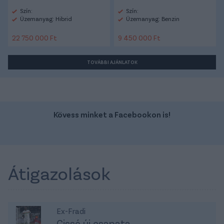
Szín:
Szín:
Üzemanyag: Hibrid
Üzemanyag: Benzin
22 750 000 Ft
9 450 000 Ft
TOVÁBBI AJÁNLATOK
Kövess minket a Facebookon is!
Átigazolások
Ex-Fradi
Cissé új csapata