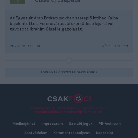
Az Egyesült Arab Emirátusokban szereplő Ittihad Kalba
bejelentette a Ferencvárostól szerződése lejártával
távozott
Ibrahim Cissé
leigazolását.
2026-08-07 11:04
RÉSZLETEK
TOVÁBB AZ ÖSSZES ÁTIGAZOLÁSHOZ
Csakfoci.hu © 2026 Minden jog fenntartva.
A csakfoci.hu üzemeltetője: DrFoci Kft.
Médiaajánlat
Impresszum
Szerzői jogok
PR-Archívum
Adatvédelem
Kommentszabályzat
Kapcsolat