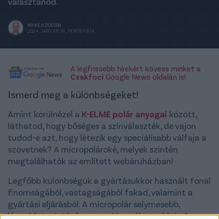
választanod.
NYIKES ZOLTÁN
2024. JANUÁR 19., PÉNTEK 9:14
A legfrissebb hírekért kövess minket a
Csakfoci
Google News oldalán is!
Ismerd meg a különbségeket!
Amint körülnézel a
K-ELME polár anyagai
között,
láthatod, hogy bőséges a színválaszték, de vajon
tudod-e azt, hogy létezik egy speciálisabb válfaja a
szövetnek? A micropolároké, melyek szintén
megtalálhatók az említett webáruházban!
Legfőbb különbségük a gyártásukkor használt fonal
finomságából, vastagságából fakad, valamint a
gyártási eljárásból. A micropolár selymesebb,
lágyabb tapintású, ugyanakkor vékonyabb is. A