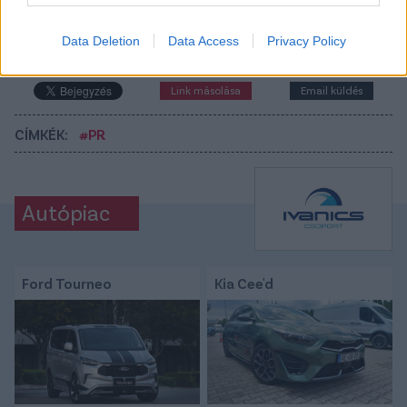
Data Deletion
Data Access
Privacy Policy
Tetszett a cikk? Megosztanád?
Link másolása
Email küldés
CÍMKÉK:
#PR
Autópiac
Ford Tourneo
Kia Cee'd