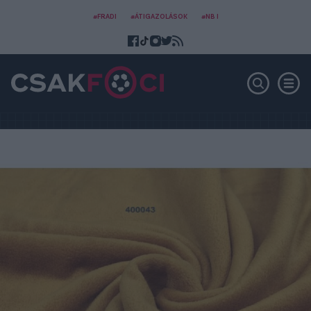
#FRADI
#ÁTIGAZOLÁSOK
#NB I