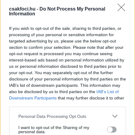
hagyományosból 250 g/m², míg a lágyabból 200
csakfoci.hu -
Do Not Process My Personal
g/m², 240 g/m² és 300 g/m² grammsúlyú változat is
Information
elérhető.
If you wish to opt-out of the sale, sharing to third parties, or
A klasszikus polárból jellemzően szabadidőruhákat,
processing of your personal or sensitive information for
a két alacsonyabb grammsúlyúból pedig béléseket,
targeted advertising by us, please use the below opt-out
aláöltözős darabokat, a 300 g/m²-es micropolárból
section to confirm your selection. Please note that after your
pedig magas minőségű sportruhákat készíthetsz.
opt-out request is processed you may continue seeing
interest-based ads based on personal information utilized by
Polár vagy micropolár?
us or personal information disclosed to third parties prior to
your opt-out. You may separately opt-out of the further
A téli zimankó idején különösen komfortos viseletet
disclosure of your personal information by third parties on the
jelentenek a polárból készült holmik, például zoknik.
IAB’s list of downstream participants. This information may
Remek választás plüssjátékok alapjaként,
also be disclosed by us to third parties on the
IAB’s List of
Downstream Participants
that may further disclose it to other
lótakaróként, téli babaruhákhoz, mellényekhez,
third parties.
pulóverekhez, ágytakarókhoz. De kedvenced
számára is készíthetsz fekhelyet.
Please note that this website/app uses one or more Google
Personal Data Processing Opt Outs
services and may gather and store information including but
Ellenben a micropolárok finomabb szálakból
not limited to your visit or usage behaviour. You may click to
I want to opt-out of the Sharing of my
personal data.
készülnek, ezáltal rugalmasabbak és vékonyabbak is.
grant or deny consent to Google and its third-party tags to