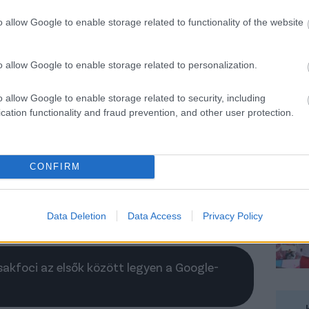
tik a kamerák a személyes szférát. A helyes
o allow Google to enable storage related to functionality of the website
azokra a területekre összpontosítsanak, ahol
k a magánélet megsértése miatti aggályok. A
o allow Google to enable storage related to personalization.
ntősen javíthatja az emberek közérzetét. Te is
iszteletben tartását?
o allow Google to enable storage related to security, including
cation functionality and fraud prevention, and other user protection.
g egyaránt meghatározó elemek
llmeccseken is a csapatok összjátéka dönt a
merarendszer is képes növelni az
CONFIRM
ve környezetünket. A Fisotech világszerte
on, segítséget nyújtva mindenkinek, aki
ndszert keres.
Data Deletion
Data Access
Privacy Policy
Csakfoci az elsők között legyen a Google-