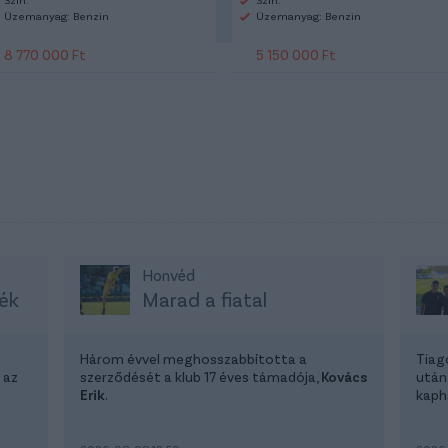
Üzemanyag: Benzin
Üzemanyag: Benzin
8 770 000 Ft
5 150 000 Ft
Honvéd
ék
Marad a fiatal
Három évvel meghosszabbította a
Tiag
 az
szerződését a klub 17 éves támadója,
Kovács
után
Erik
.
kapha