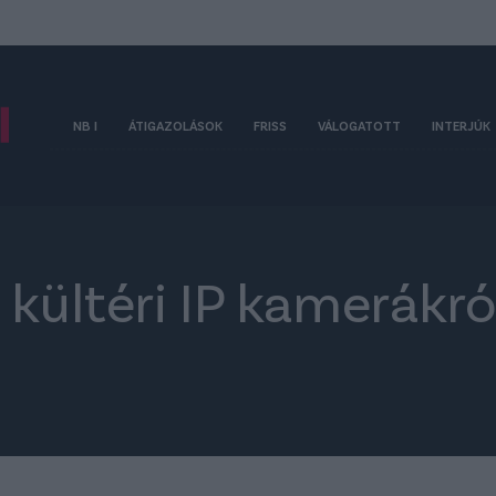
NB I
ÁTIGAZOLÁSOK
FRISS
VÁLOGATOTT
INTERJÚK
 kültéri IP kamerákró