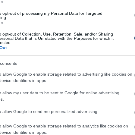
In
nden pénztárcára
to opt-out of processing my Personal Data for Targeted
ing.
kamerák hatékonyak. Az utóbbi évek
In
nban megfizethető eszközökkel is magas
o opt-out of Collection, Use, Retention, Sale, and/or Sharing
zek az eszközök gyakran kínálnak olyan
ersonal Data that Is Unrelated with the Purposes for which it
lected.
esség vagy a távoli elérés, ráadásul
Out
ésük. Így bárki, aki szeretné növelni otthona
megoldást.
consents
 és mítoszok
o allow Google to enable storage related to advertising like cookies on
evice identifiers in apps.
tatlanok éjszaka. A modern IP kamerák
o allow my user data to be sent to Google for online advertising
eltek, így a sötétség nem akadály számukra. Az
s.
ök éjjeli használata teljes védelmet nyújt. Már
to allow Google to send me personalized advertising.
yugalmat adhatna egy éjjellátó kamera?
 tartása
o allow Google to enable storage related to analytics like cookies on
evice identifiers in apps.