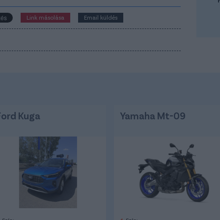
Link másolása
Email küldés
Ford Kuga
Yamaha Mt-09
Szín:
Szín: