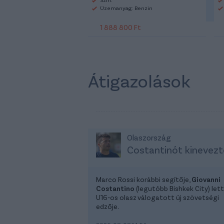
Üzemanyag: Benzin
1 888 800 Ft
Átigazolások
Olaszország
Costantinót kinevezt
Marco Rossi korábbi segítője,
Giovanni
Costantino
(legutóbb Bishkek City) lett
U16-os olasz válogatott új szövetségi
edzője.