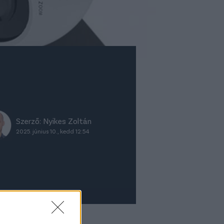
Szerző:
Nyikes Zoltán
2025. június 10., kedd 12:54