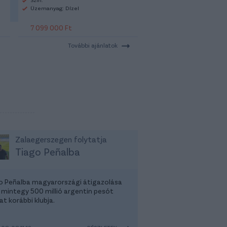
Üzemanyag: Dízel
7 099 000 Ft
További ajánlatok
Zalaegerszegen folytatja
Tiago Peñalba
o Peñalba magyarországi átigazolása
 mintegy 500 millió argentin pesót
t korábbi klubja.