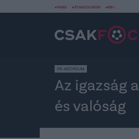
#FRADI
#ÁTIGAZOLÁSOK
#NB I
PR-ARCHÍVUM
Az igazság a
és valóság