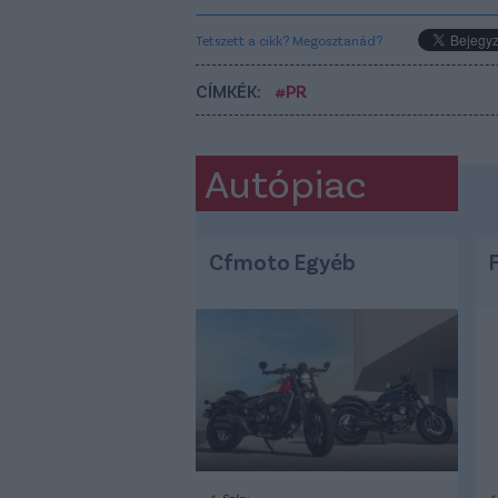
Tetszett a cikk? Megosztanád?
CÍMKÉK:
#PR
Autópiac
Cfmoto Egyéb
Szín: