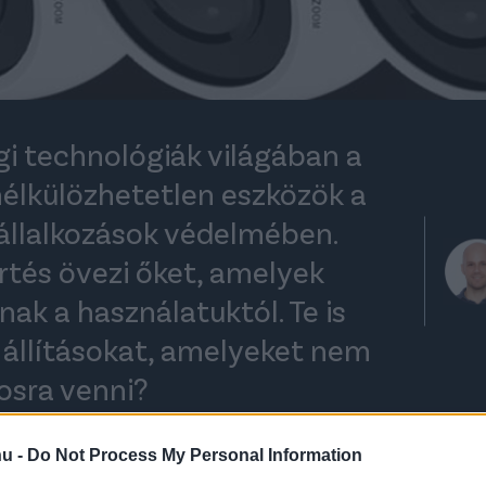
i technológiák világában a
nélkülözhetetlen eszközök a
állalkozások védelmében.
rtés övezi őket, amelyek
nak a használatuktól. Te is
n állításokat, amelyeket nem
tosra venni?
hu -
Do Not Process My Personal Information