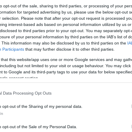
rt kövess minket a
Csakfoci
Google News oldalán is!
Eze
to opt-out of the sale, sharing to third parties, or processing of your per
ásaik
formation for targeted advertising by us, please use the below opt-out s
r selection. Please note that after your opt-out request is processed y
 kamerák
telepítése jogszabályba ütközik.
eing interest-based ads based on personal information utilized by us or
disclosed to third parties prior to your opt-out. You may separately opt-
ök magánterületen általában törvényesen
losure of your personal information by third parties on the IAB’s list of
rtik mások magánszféráját. Érdemes
. This information may also be disclosed by us to third parties on the
IA
sokat, de az alapvető szabály az érintettek
Participants
that may further disclose it to other third parties.
k a jogi bonyodalmak, és nyugodtan
 that this website/app uses one or more Google services and may gath
biztonságot.
including but not limited to your visit or usage behaviour. You may click 
 to Google and its third-party tags to use your data for below specifi
i
ogle consent section.
kamerák önmagukban képesek megállítani a
l Data Processing Opt Outs
tudják megakadályozni a jogsértéseket,
o opt-out of the Sharing of my personal data.
lhelyezett kamerarendszer megbízható
In
ágoknak, amelyek sokszor kulcsfontosságúak
o opt-out of the Sale of my Personal Data.