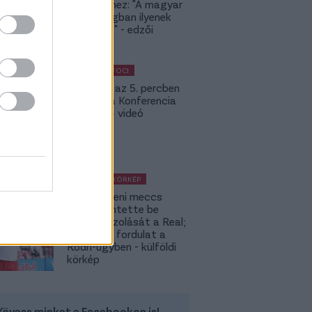
meccsekhez: "A magyar
bajnokságban ilyenek
nincsenek" - edzői
értékelés
KÜLFÖLDI FOCI
Bolla már az 5. percben
betalált a Konferencia
Ligában – videó
KÜLFÖLDI KÖRKÉP
A Fradi elleni meccs
előtt jelentette be
rekordigazolását a Real;
hatalmas fordulat a
Rodri-ügyben - külföldi
körkép
Kövess minket a Facebookon is!