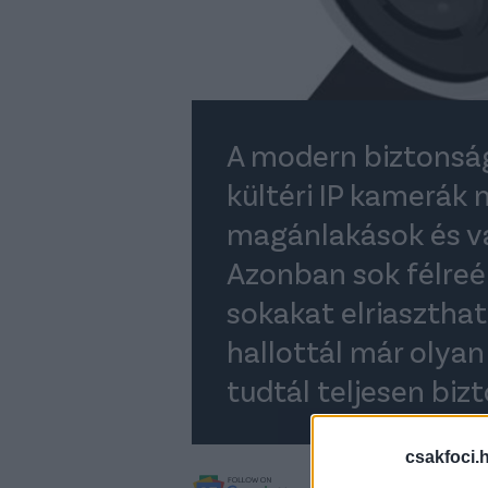
A modern biztonság
kültéri IP kamerák 
magánlakások és v
Azonban sok félreé
sokakat elriaszthat
hallottál már olya
tudtál teljesen biz
csakfoci.