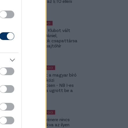
kevesellik az ETO elleni
előnyt
MAGYAR FOCI
Légiósok: Klubot vált
Gazdag Dániel,
világbajnok csapattársa
is lehet - sajtóhír
KÜLFÖLDI FOCI
Megsérült a magyar bíró
a nemzetközi
kupameccsen - NB I-es
honfitársa ugrott be a
helyére
KÜLFÖLDI FOCI
A DVSC trénere nincs
hozzászokva az ilyen