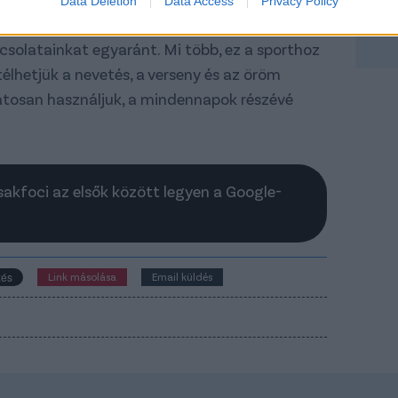
Data Deletion
Data Access
Privacy Policy
s, hanem egy olyan eszköz, amivel
solatainkat egyaránt. Mi több, ez a sporthoz
élhetjük a nevetés, a verseny és az öröm
datosan használjuk, a mindennapok részévé
Csakfoci az elsők között legyen a Google-
Link másolása
Email küldés