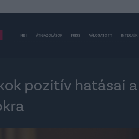
NB I
ÁTIGAZOLÁSOK
FRISS
VÁLOGATOTT
INTERJÚK
kok pozitív hatásai a
kra