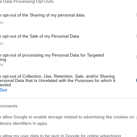
 problémamegoldó képességet
l Data Processing Opt Outs
o opt-out of the Sharing of my personal data.
zerint a rendszeres társasjátékozás növelheti
In
yors gondolkodást biztosít. Azok az idősebb
k ilyen játékokat, magabiztosabbnak érzik
o opt-out of the Sale of my Personal Data.
hiszen ezek a tevékenységek tartják
In
to opt-out of processing my Personal Data for Targeted
ing.
ran szükség van bizonyos stratégiák
In
 játék során hozott döntések, a stratégiák
o opt-out of Collection, Use, Retention, Sale, and/or Sharing
ersonal Data that Is Unrelated with the Purposes for which it
mind hozzájárulnak a logikai készségek és a
lected.
ához. A SAS és KOS társasjáték boltban
Out
ú játék közül lehet válogatni, legyen az
consents
esztő kategóriájú.
o allow Google to enable storage related to advertising like cookies on
yei
evice identifiers in apps.
a játékosok együtt dolgoznak a győzelemért,
o allow my user data to be sent to Google for online advertising