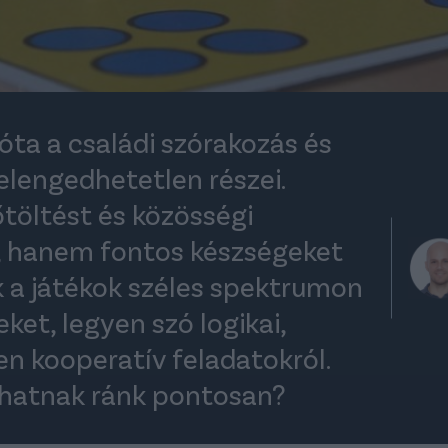
óta a családi szórakozás és
elengedhetetlen részei.
öltést és közösségi
, hanem fontos készségeket
ek a játékok széles spektrumon
ket, legyen szó logikai,
en kooperatív feladatokról.
 hatnak ránk pontosan?