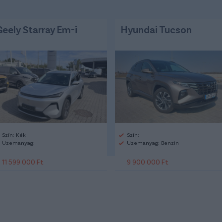
Geely Starray Em-i
Hyundai Tucson
Szín: Kék
Szín:
Üzemanyag:
Üzemanyag: Benzin
11 599 000 Ft
9 900 000 Ft