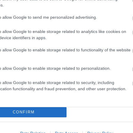
ek a játékok különösen fontosak lehetnek,
s.
rt tagjai között szeretnénk jó légkört
to allow Google to send me personalized advertising.
ködjenek és közös célért dolgozzanak. A
 és munkahelyeken egyaránt egyre
o allow Google to enable storage related to analytics like cookies on
evice identifiers in apps.
eszti a társas érintkezési képességeket.
o allow Google to enable storage related to functionality of the website
k nem érnek véget itt. Nagyszerű közösségi
o allow Google to enable storage related to personalization.
ndenki felszabadultan élheti át a játék
ul ki az a bensőséges kapcsolat, ami a baráti
o allow Google to enable storage related to security, including
cation functionality and fraud prevention, and other user protection.
Ilyenkor egy-egy csapat tagjaként átélhetjük a
ami megerősíti az összetartozást.
etjük, hogy közben kiválóan érezzük magunkat:
CONFIRM
k ki úgy, hogy ténylegesen minőségi időt