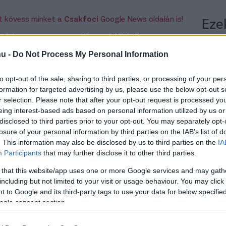
rt kövess minket a
Csakfoci
Google News oldalán is!
Eze
és fokozza az együttműködést
hu -
Do Not Process My Personal Information
ják a koncentrációs képességet, ami
gyermekek számára. Olyan készségeket
to opt-out of the sale, sharing to third parties, or processing of your per
zség, a színek felismerése, és nem utolsósorban
formation for targeted advertising by us, please use the below opt-out s
r selection. Please note that after your opt-out request is processed y
res játék közben a gyerekek türelmet is
eing interest-based ads based on personal information utilized by us or
árniuk a sorukra. Ez pedig hosszú távon a
disclosed to third parties prior to your opt-out. You may separately opt-
re is kihat.
losure of your personal information by third parties on the IAB’s list of
. This information may also be disclosed by us to third parties on the
IA
eket? A felnőttek számára a játékok akár
Participants
that may further disclose it to other third parties.
 amelyek a mentális frissesség megőrzését
 that this website/app uses one or more Google services and may gath
tékok esetében közös célért dolgozunk, ami
including but not limited to your visit or usage behaviour. You may click 
 to Google and its third-party tags to use your data for below specifi
get, ami a munkahelyi környezetben vagy
ogle consent section.
 válik.