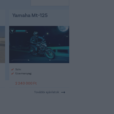
Yamaha Mt-125
Szín:
Üzemanyag:
2 240 000 Ft
További ajánlatok