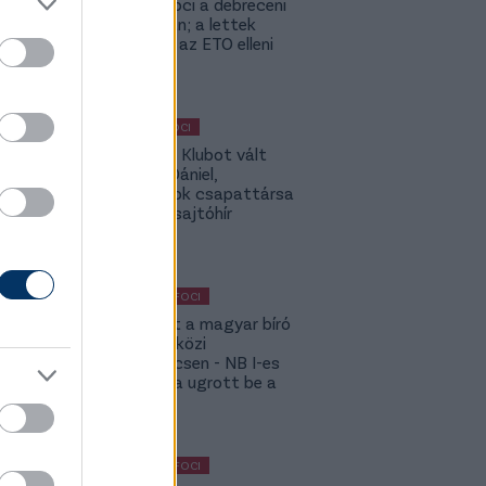
szambafoci a debreceni
szaunában; a lettek
kevesellik az ETO elleni
előnyt
MAGYAR FOCI
Légiósok: Klubot vált
Gazdag Dániel,
világbajnok csapattársa
is lehet - sajtóhír
KÜLFÖLDI FOCI
Megsérült a magyar bíró
a nemzetközi
kupameccsen - NB I-es
honfitársa ugrott be a
helyére
KÜLFÖLDI FOCI