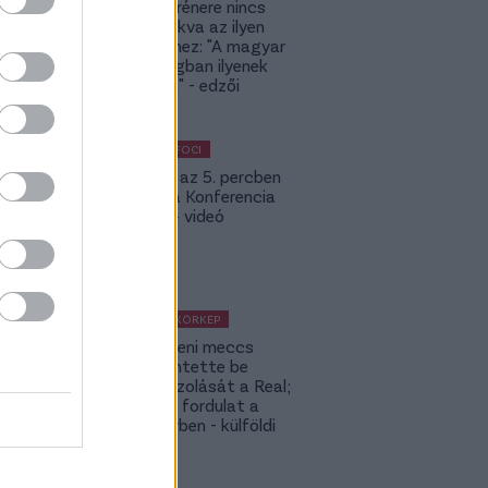
A DVSC trénere nincs
hozzászokva az ilyen
meccsekhez: "A magyar
bajnokságban ilyenek
nincsenek" - edzői
értékelés
KÜLFÖLDI FOCI
Bolla már az 5. percben
betalált a Konferencia
Ligában – videó
KÜLFÖLDI KÖRKÉP
A Fradi elleni meccs
előtt jelentette be
rekordigazolását a Real;
hatalmas fordulat a
Rodri-ügyben - külföldi
körkép