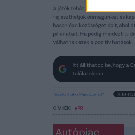
A játék tehát nem csupán időtölté
fejleszthetjük önmagunkat és kapc
hasonlóan közösséget épít, ahol át
pillanatait. Ha pedig mindezt tu
válhatnak ezek a pozitív hatások.
Itt állíthatod be, hogy a 
találatokban
Tetszett a cikk? Megosztanád?
CÍMKÉK:
#PR
Autópiac