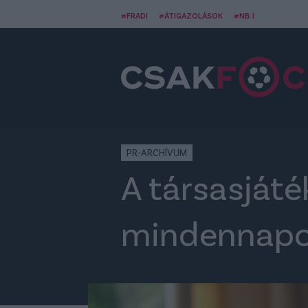
#FRADI
#ÁTIGAZOLÁSOK
#NB I
PR-ARCHÍVUM
A társasjáté
mindennapo