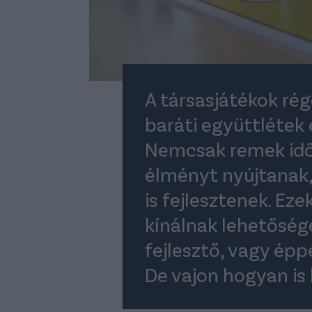
A társasjátékok rég
baráti együttlétek 
Nemcsak remek időt
élményt nyújtanak
is fejlesztenek. Ez
kínálnak lehetősége
fejlesztő, vagy épp
De vajon hogyan is