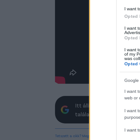
I want t
Opted 
I want 
Advertis
Opted 
I want t
of my P
was col
Opted 
Google 
I want t
web or d
Itt állíthatod be, hogy a 
I want t
találatokban
purpose
I want 
Tetszett a cikk? Megosztanád?