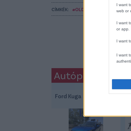
I want t
CÍMKÉK:
#OLDALHÁLÓ - CSAKFOCI 
web or d
I want t
or app.
I want t
I want t
authenti
Autópiac
Ford Kuga