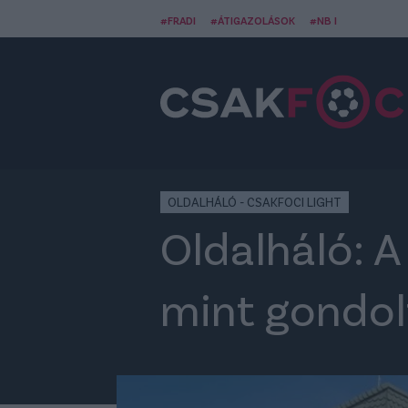
#FRADI
#ÁTIGAZOLÁSOK
#NB I
OLDALHÁLÓ - CSAKFOCI LIGHT
Oldalháló: A
mint gondol