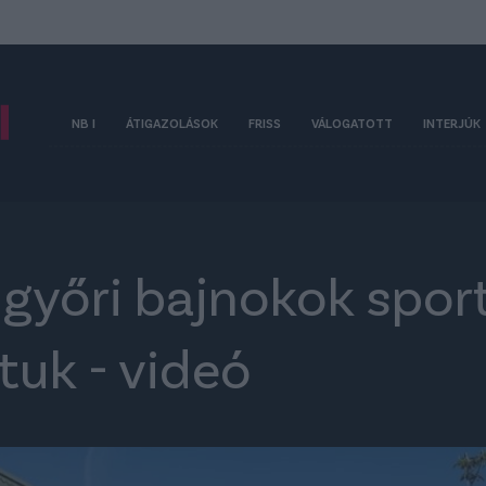
NB I
ÁTIGAZOLÁSOK
FRISS
VÁLOGATOTT
INTERJÚK
 győri bajnokok spo
tuk - videó