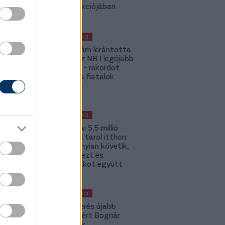
UCC kollekciójában
MAGYAR FOCI
Szalai Ádám lerántotta
a leplet az NB I legújabb
számairól - rekordot
döntött a fiatalok
játékideje
MAGYAR FOCI
Szoboszlai 5,5 millió
követővel tarol itthon:
2-szer annyian követik,
mint Kerkezt és
Dzsudzsákot együtt
MAGYAR FOCI
A Fradi-verés újabb
kispadot ért Bognár
Györgynek