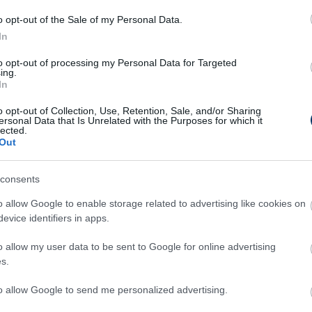
o opt-out of the Sale of my Personal Data.
In
to opt-out of processing my Personal Data for Targeted
ing.
In
o opt-out of Collection, Use, Retention, Sale, and/or Sharing
ersonal Data that Is Unrelated with the Purposes for which it
lected.
Out
consents
o allow Google to enable storage related to advertising like cookies on
evice identifiers in apps.
Csakfoci az elsők között legyen a Google-
o allow my user data to be sent to Google for online advertising
s.
to allow Google to send me personalized advertising.
Link másolása
Email küldés