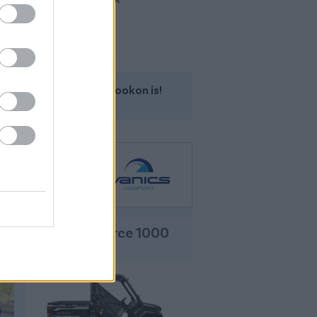
Kövess minket a Facebookon is!
Cfmoto Uforce 1000