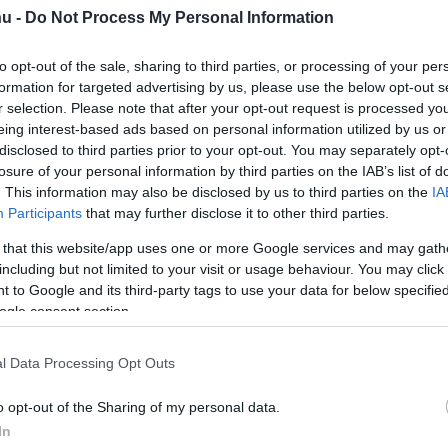
hu -
Do Not Process My Personal Information
to opt-out of the sale, sharing to third parties, or processing of your per
formation for targeted advertising by us, please use the below opt-out s
r selection. Please note that after your opt-out request is processed y
eing interest-based ads based on personal information utilized by us or
dinamikus megjelenésével,
disclosed to third parties prior to your opt-out. You may separately opt-
lágával és innovatív
losure of your personal information by third parties on the IAB’s list of
. This information may also be disclosed by us to third parties on the
IA
ar új szintre emelkedik.
Participants
that may further disclose it to other third parties.
 that this website/app uses one or more Google services and may gath
including but not limited to your visit or usage behaviour. You may click 
 to Google and its third-party tags to use your data for below specifi
rt kövess minket a
Csakfoci
Google News oldalán is!
Eze
ogle consent section.
 Terramar modellt, amely elnyerte a Magyar
l Data Processing Opt Outs
o opt-out of the Sharing of my personal data.
In