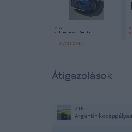
Szín:
Üzemanyag: Benzin
8 770 000 Ft
Átigazolások
ZTE
Argentin középpályá