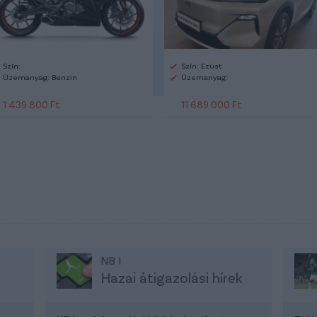
Szín:
Szín: Ezüst
Üzemanyag: Benzin
Üzemanyag:
1 439 800 Ft
11 689 000 Ft
NB I
s
Hazai átigazolási hírek