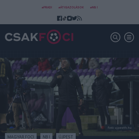
#FRADI
#ÁTIGAZOLÁSOK
#NB I
Fotó: ujpestfc.hu
MAGYAR FOCI
NB I
ÚJPEST