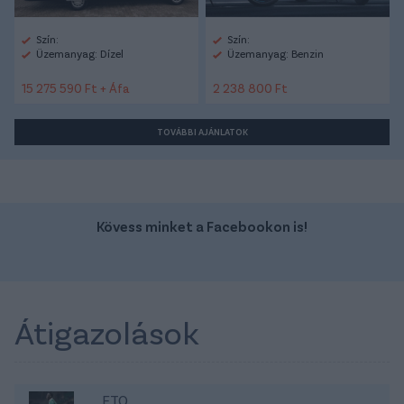
Szín:
Szín:
Üzemanyag: Dízel
Üzemanyag: Benzin
15 275 590 Ft + Áfa
2 238 800 Ft
TOVÁBBI AJÁNLATOK
Kövess minket a Facebookon is!
Átigazolások
ETO