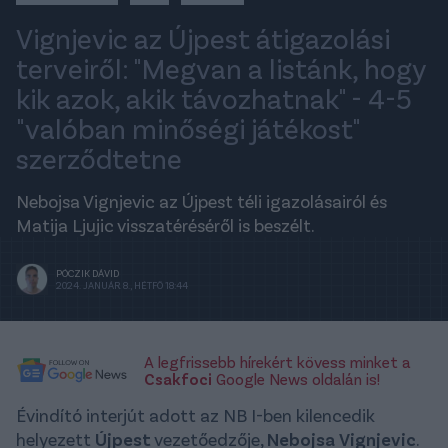
Vignjevic az Újpest átigazolási
terveiről: "Megvan a listánk, hogy
kik azok, akik távozhatnak" - 4-5
"valóban minőségi játékost"
szerződtetne
Nebojsa Vignjevic az Újpest téli igazolásairól és
Matija Ljujic visszatéréséről is beszélt.
PÓCZIK DÁVID
2024. JANUÁR 8., HÉTFŐ 18:44
A legfrissebb hírekért kövess minket a
Csakfoci
Google News oldalán is!
Évindító interjút adott az NB I-ben kilencedik
helyezett
Újpest
vezetőedzője,
Nebojsa
Vignjevic
.