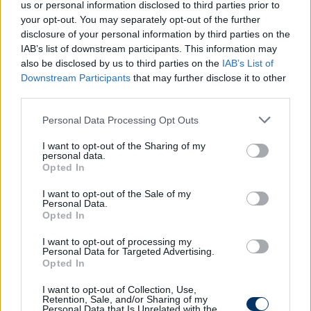
abban reménykedem, hogy néhány új játékos
us or personal information disclosed to third parties prior to
időben megérkezik. Azon is dolgozni fogunk, hogy
your opt-out. You may separately opt-out of the further
más stratégiát alkalmazzunk a fiatalok bevetése
disclosure of your personal information by third parties on the
IAB’s list of downstream participants. This information may
kapcsán, hogy az eredményesség és a pályán
also be disclosed by us to third parties on the
IAB’s List of
töltött idő megfelelő egyensúlyban legyenek
-
Downstream Participants
that may further disclose it to other
mondta Vignjevic, akit a régóta sérült
third parties.
középpályásról, Matija Ljujicról is kérdeztek.
Please note that this website/app uses one or more Google
Personal Data Processing Opt Outs
- Nem csak a góljai, gólpasszai miatt hiányzik,
services and may gather and store information including but
hanem igazi vezére volt a középpályának, egy olyan
not limited to your visit or usage behaviour. You may click to
I want to opt-out of the Sharing of my
personal data.
grant or deny consent to Google and its third-party tags to
labdarúgó, akire bármikor lehetett számítani, és
Opted In
use your data for below specified purposes in below Google
minden esetben felvállalta a felelősséget, és az
consent section.
I want to opt-out of the Sale of my
azzal járó következményeket is. Sosem keresett
Personal Data.
kibúvókat.
Opted In
I want to opt-out of processing my
Már januárban elkezdheti velünk a
Personal Data for Targeted Advertising.
Opted In
felkészülést, a rehabilitációja remekül haladt,
kőkeményen elvégezte a kiszabott munkát,
I want to opt-out of Collection, Use,
Retention, Sale, and/or Sharing of my
és higgyék el, a legfájdalmasabb részeket is
Personal Data that Is Unrelated with the