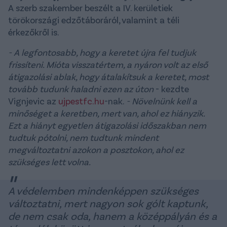
A szerb szakember beszélt a IV. kerületiek
törökországi edzőtáboráról, valamint a téli
érkezőkről is.
- A legfontosabb, hogy a keretet újra fel tudjuk
frissíteni. Mióta visszatértem, a nyáron volt az első
átigazolási ablak, hogy átalakítsuk a keretet, most
tovább tudunk haladni ezen az úton
- kezdte
Vignjevic az
ujpestfc.hu
-nak.
- Növelnünk kell a
minőséget a keretben, mert van, ahol ez hiányzik.
Ezt a hiányt egyetlen átigazolási időszakban nem
tudtuk pótolni, nem tudtunk mindent
megváltoztatni azokon a posztokon, ahol ez
szükséges lett volna.
A védelemben mindenképpen szükséges
változtatni, mert nagyon sok gólt kaptunk,
de nem csak oda, hanem a középpályán és a