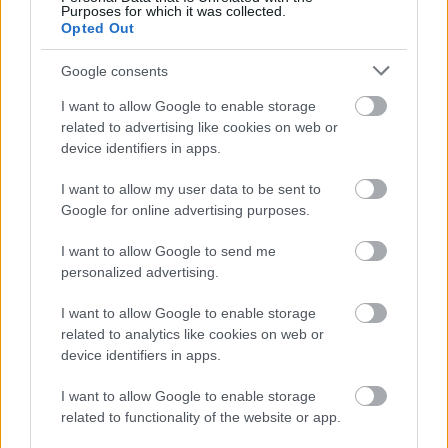
szó nélkül csinálta, nem hivatkozott
Purposes for which it was collected.
Opted Out
mentális fáradtságra. Azért, hogy
egészségesen és minél előbb újra a pályán
Google consents
legyen.
I want to allow Google to enable storage
related to advertising like cookies on web or
device identifiers in apps.
- Példamutató módon járt el a rehabilitáció alatt,
mindent ennek rendelt alá, megérdemli, hogy minél
I want to allow my user data to be sent to
előbb felvehesse mérkőzésen a mezt.
Google for online advertising purposes.
Olvastad már?
I want to allow Google to send me
personalized advertising.
I want to allow Google to enable storage
related to analytics like cookies on web or
device identifiers in apps.
I want to allow Google to enable storage
related to functionality of the website or app.