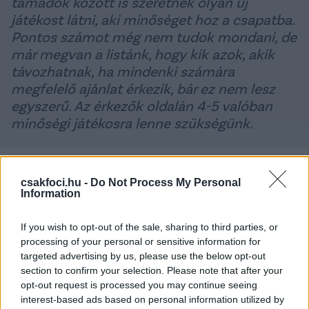
támadók között is szeretnék olyan új
játékost látni, aki minőséget hoz a csapatba.
Pontos számot még nem tudok mondani, de
már megvan a listánk, hogy kik azok, akik
távozhatnak, ha mindenki számára
megfelelő ajánlat érkezik, bár ez nem lesz
egyszerű. Az érkezők oldalán 4-5 valóban
minőségi játékosra lenne szükségünk.
A lila-fehérek trénere az edzőtáborról úgy
fogalmazott, szeretné, ha csapata olyan formába
csakfoci.hu -
Do Not Process My Personal
Information
lendülne, mint amilyenben a szezonkezdetkor volt.
- Az összecsapásokat arra szeretnénk felhasználni,
If you wish to opt-out of the sale, sharing to third parties, or
processing of your personal or sensitive information for
hogy újra olyan formában legyünk, ahogyan a
targeted advertising by us, please use the below opt-out
szezont elkezdtük még a nyáron. Azok a játékosok
section to confirm your selection. Please note that after your
pedig, akik nem a felkészülés elejétől voltak velünk
opt-out request is processed you may continue seeing
több lehetőséget kapjanak a bizonyításra, valamint
interest-based ads based on personal information utilized by