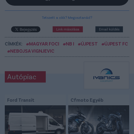
Tetszett a cikk? Megosztanád?
Link másolása
Email küldés
CÍMKÉK:
#MAGYAR FOCI
#NB I
#ÚJPEST
#ÚJPEST FC
#NEBOJSA VIGNJEVIC
Autópiac
Ford Transit
Cfmoto Egyéb