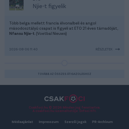
Njie-t figyelik
Több belga mellett francia élvonalbeli és angol
másodosztályú csapat is figyeli at ETO 21 éves támadóját,
Nfansu Njie-t
. (Voetbal Nieuws)
2026-08-06 11:40
RÉSZLETEK
TOVÁBB AZ ÖSSZES ÁTIGAZOLÁSHOZ
Csakfoci.hu © 2026 Minden jog fenntartva.
A csakfoci.hu üzemeltetője: DrFoci Kft.
Médiaajánlat
Impresszum
Szerzői jogok
PR-Archívum