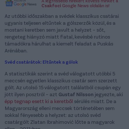
A legfrissebb hírekért kövess minket a
Csakfoci
Google News oldalán is!
Az utóbbi időszakban a svédek klasszikus csatárai
ugyanis teljesen eltűntek a gólszerzők közül, és a
mostani keretben sem javult a helyzet – sőt,
rengeteg hiányzó miatt fiatal, kevésbé rutinos
támadókra hárulhat a kiemelt feladat a Puskás
Arénában.
Svéd csatárátok: Eltűntek a gólok
A statisztikák szerint a svéd válogatott utóbbi 5
meccsén egyetlen klasszikus csatár sem szerzett
gólt. Az utolsó 15 válogatott találatból csupán egy
jött ilyen posztról – azt
Gustaf Nilsson
jegyezte, aki
épp tegnap esett ki a keretből
sérülés miatt. De a
Magyarország elleni meccsek történetében sem
sokkal fényesebb a helyzet: az utolsó svéd
csatárgólt Zlatan Ibrahimović lőtte a magyarok
ellen – 2011-ben.