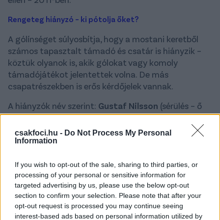
Rengeteg hiányzó – ki pótolja őket?
A gólínséget súlyosbítja, hogy a mostani keretből
számos tapasztalt támadó és csatár is hiányzik –
köztük olyanok is, akik gólokat vagy komoly
támadójátékot jelentettek volna. De más
csapatrészekben is erős kérdőjelek vannak.
A hiányzók név szerint:
Gustaf Nilsson
(sérülés – ő
lett volna az egyetlen nemrég gólt szerző csatár),
Alexander Isak
(Newcastle – nincs a keretben),
csakfoci.hu -
Do Not Process My Personal
Viktor Gyökeres
(Sporting Lisszabon – kihagyja a
Information
júniusi meccseket),
Emil Forsberg
(kulcsember a
támadásépítésben),
Sebastian Nanasi, Robin
If you wish to opt-out of the sale, sharing to third parties, or
Quaison, Anthony Elanga, Dejan Kulusevski, Jesper
processing of your personal or sensitive information for
targeted advertising by us, please use the below opt-out
Karlsson
.
section to confirm your selection. Please note that after your
opt-out request is processed you may continue seeing
Jöjjenek a beugrók, "az ismeretlen bulldózerek"
interest-based ads based on personal information utilized by