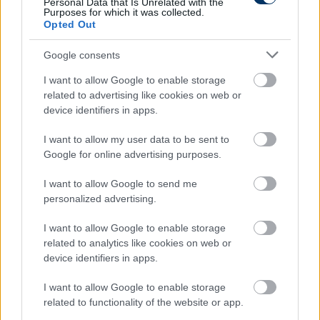
Personal Data that Is Unrelated with the
Lennart Thylin
szakíró a hiányzk ellenére is
Purposes for which it was collected.
optimistán látja a helyzetet:
Opted Out
-
Ez nem katasztrófa, inkább lehetőség arra, hogy új
Google consents
játékosok megmutassák, mit tudnak
- mondta,
I want to allow Google to enable storage
hozzátéve, hogy Budapest most főpróba lehet
related to advertising like cookies on web or
azoknak a fiataloknak, akik hosszú távon
device identifiers in apps.
pótolhatják a jelenlegi keret hiányzóit – vagy épp
kiharcolhatják helyüket a 2026-os vb-selejtezős
I want to allow my user data to be sent to
csapatban.
Google for online advertising purposes.
Hogy sikerül-e? Az péntek este kiderül, de a tét
I want to allow Google to send me
egyre nagyobb, a svédek nemcsak győzelmet,
personalized advertising.
hanem gólokat is keresnek.
I want to allow Google to enable storage
related to analytics like cookies on web or
Olvastad már?
device identifiers in apps.
I want to allow Google to enable storage
related to functionality of the website or app.