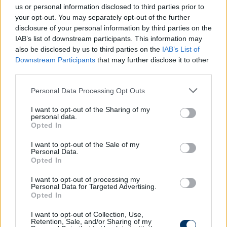
A hiányzók miatt a svédek új játékosokhoz nyúltak,
us or personal information disclosed to third parties prior to
your opt-out. You may separately opt-out of the further
köztük olyanokhoz is, akik eddig maximum az U21-
disclosure of your personal information by third parties on the
es válogatottban vagy a hazai bajnokságban
IAB’s list of downstream participants. This information may
villogtak. A legnagyobb figyelem
Momodou
also be disclosed by us to third parties on the
IAB’s List of
Sonkóra
irányul, aki Gustaf Nilssont váltotta a
Downstream Participants
that may further disclose it to other
keretben. A 19 éves Djurgården-játékos inkább
third parties.
szélső, mint klasszikus csatár, de robbanékonysága,
Please note that this website/app uses one or more Google
Personal Data Processing Opt Outs
kreativitása és merészsége miatt a svéd sajtó tőle
services and may gather and store information including but
várja a meglepetést.
not limited to your visit or usage behaviour. You may click to
I want to opt-out of the Sharing of my
personal data.
grant or deny consent to Google and its third-party tags to
Ahogy a
FotbollDirekt
fogalmaz,
Opted In
use your data for below specified purposes in below Google
consent section.
I want to opt-out of the Sale of my
Itt az idő, jöjjenek a buldózerek!
Personal Data.
Opted In
I want to opt-out of processing my
– utalnak arra, hogy Sonko és társai most fizikai
Personal Data for Targeted Advertising.
Opted In
jelenlétükkel és energikus játékukkal kell hogy
megtörjék a gólcsendet.
I want to opt-out of Collection, Use,
Retention, Sale, and/or Sharing of my