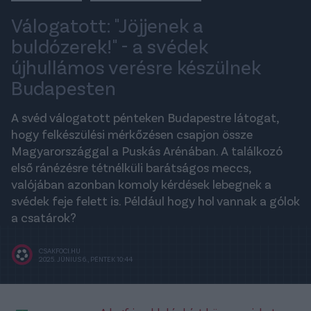
Válogatott: "Jöjjenek a
buldózerek!" - a svédek
újhullámos verésre készülnek
Budapesten
A svéd válogatott pénteken Budapestre látogat,
hogy felkészülési mérkőzésen csapjon össze
Magyarországgal a Puskás Arénában. A találkozó
első ránézésre tétnélküli barátságos meccs,
valójában azonban komoly kérdések lebegnek a
svédek feje felett is. Például hogy hol vannak a gólok
a csatárok?
CSAKFOCI.HU
2025. JÚNIUS 6., PÉNTEK 10:44