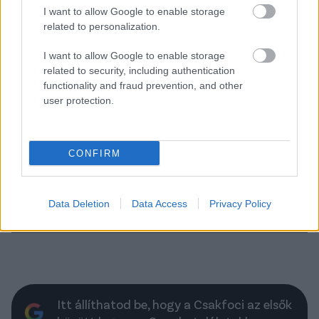
I want to allow Google to enable storage
related to personalization.
I want to allow Google to enable storage
related to security, including authentication
functionality and fraud prevention, and other
user protection.
Magyar-svéd: Állítsd össze Marco
Rossi kezdőcsapatát!
CONFIRM
Lépj öt percre Marco Rossi helyébe és szavazd meg a
Svédország elleni kezdőcsapatot!
Data Deletion
Data Access
Privacy Policy
Elolvasom
Itt állíthatod be, hogy a Csakfoci az elsők