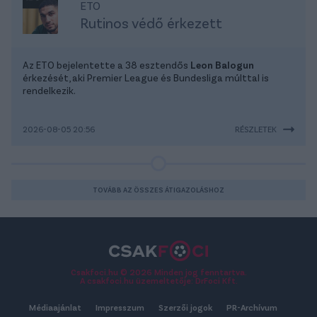
ETO
Rutinos védő érkezett
Az ETO bejelentette a 38 esztendős
Leon Balogun
érkezését, aki Premier League és Bundesliga múlttal is
rendelkezik.
2026-08-05 20:56
RÉSZLETEK
TOVÁBB AZ ÖSSZES ÁTIGAZOLÁSHOZ
Csakfoci.hu © 2026 Minden jog fenntartva.
A csakfoci.hu üzemeltetője: DrFoci Kft.
Médiaajánlat
Impresszum
Szerzői jogok
PR-Archívum