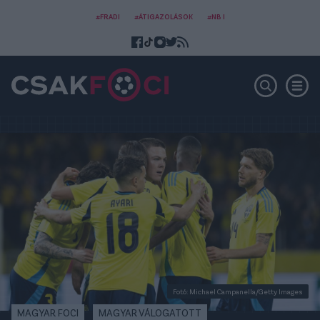
#FRADI
#ÁTIGAZOLÁSOK
#NB I
Fotó: Michael Campanella/Getty Images
MAGYAR FOCI
MAGYAR VÁLOGATOTT