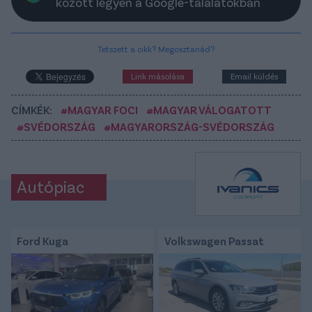
között legyen a Google-találatokban
Tetszett a cikk? Megosztanád?
Link másolása
Email küldés
CÍMKÉK:
#MAGYAR FOCI
#MAGYAR VÁLOGATOTT
#SVÉDORSZÁG
#MAGYARORSZÁG-SVÉDORSZÁG
Autópiac
Ford Kuga
Volkswagen Passat