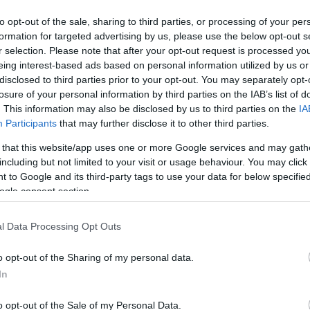
to opt-out of the sale, sharing to third parties, or processing of your per
formation for targeted advertising by us, please use the below opt-out s
r selection. Please note that after your opt-out request is processed y
eing interest-based ads based on personal information utilized by us or
disclosed to third parties prior to your opt-out. You may separately opt-
gy ebben a pozícióban bárkit
losure of your personal information by third parties on the IAB’s list of
. This information may also be disclosed by us to third parties on the
IA
.
Participants
that may further disclose it to other third parties.
 that this website/app uses one or more Google services and may gath
including but not limited to your visit or usage behaviour. You may click 
 to Google and its third-party tags to use your data for below specifi
ogle consent section.
ogy milyen a vezetőedző saját
át-e kiutat a helyzetből.
l Data Processing Opt Outs
o opt-out of the Sharing of my personal data.
In
s arra, hogy egy Újpest szintű
o opt-out of the Sale of my Personal Data.