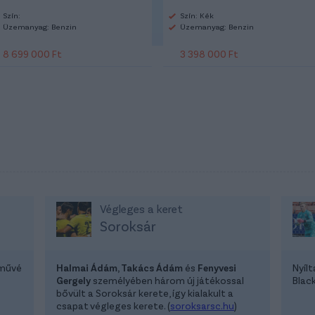
Szín:
Szín: Kék
Üzemanyag: Benzin
Üzemanyag: Benzin
8 699 000 Ft
3 398 000 Ft
Végleges a keret
Soroksár
lművé
Halmai Ádám, Takács Ádám
és
Fenyvesi
Nyíl
Gergely
személyében három új játékossal
Blac
bővült a Soroksár kerete, így kialakult a
csapat végleges kerete. (
soroksarsc.hu
)