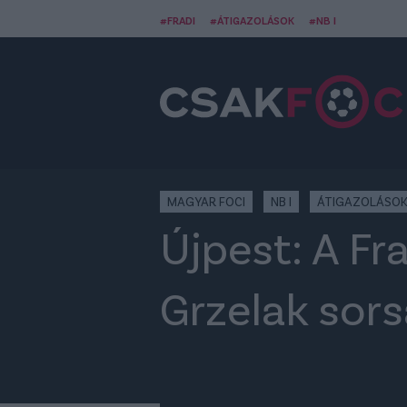
#FRADI
#ÁTIGAZOLÁSOK
#NB I
MAGYAR FOCI
NB I
ÁTIGAZOLÁSO
Újpest: A Fr
Grzelak sors