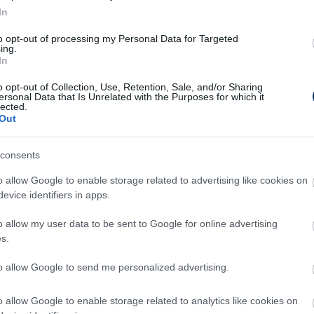
.
In
to opt-out of processing my Personal Data for Targeted
ing.
In
pla vagy semmi Újpesten: A Fradi
o opt-out of Collection, Use, Retention, Sale, and/or Sharing
leni meccseken dől el Grzelak sorsa
ersonal Data that Is Unrelated with the Purposes for which it
lected.
interjú a klubelnökkel
Out
jpest első embere a lila-fehér klub és a szakmai
b körül kialakult helyzet és a meghozott
consents
tések hátterébe avatta be a csakfoci.hu-t is.
o allow Google to enable storage related to advertising like cookies on
evice identifiers in apps.
Elolvasom
o allow my user data to be sent to Google for online advertising
s.
to allow Google to send me personalized advertising.
Csakfoci az elsők között legyen a Google-
o allow Google to enable storage related to analytics like cookies on