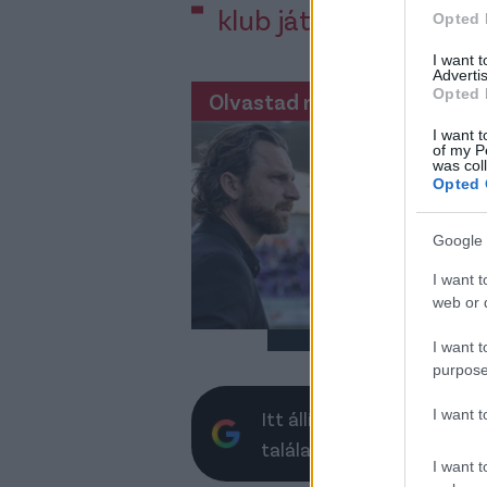
klub játékosa legyen..
Opted 
I want 
Advertis
Opted 
Olvastad már?
Du
I want t
el
of my P
was col
- 
Opted 
Az Ú
stá
Google 
dön
I want t
web or d
I want t
purpose
I want 
Itt állíthatod be, hogy a 
találatokban
I want t