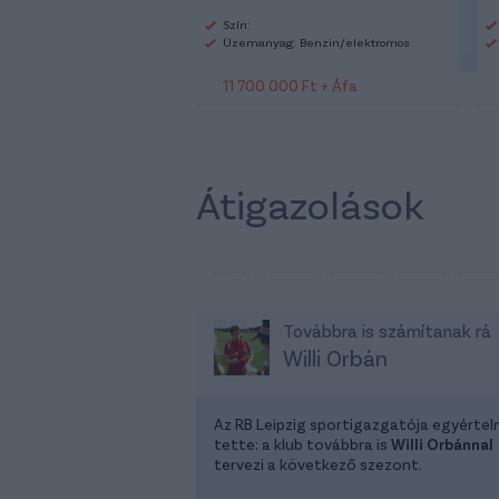
Szín:
Üzemanyag: Benzin/elektromos
11 700 000 Ft + Áfa
Átigazolások
Továbbra is számítanak rá
Willi Orbán
Az RB Leipzig sportigazgatója egyérte
tette: a klub továbbra is
Willi Orbánnal
tervezi a következő szezont.