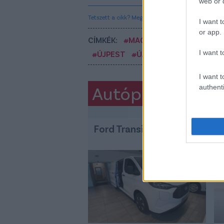
web or d
Tetszett a cikk? Megosztanád?
I want t
or app.
CÍMKÉK:
#MAGYAR FOCI
#NB I
#Á
I want t
#ÚJPEST
#ÚJPEST FC
#BARTOSZ
I want t
Autópiac
authenti
Ford Transit