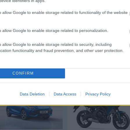
evice identifiers in apps.
Link másolása
Email küldés
o allow Google to enable storage related to functionality of the website
TIGAZOLÁSOK
#HAZAI ÁTIGAZOLÁSI HÍREK
o allow Google to enable storage related to personalization.
 GRZELAK
#RATATICS PÉTER
o allow Google to enable storage related to security, including
cation functionality and fraud prevention, and other user protection.
Mg Mg3
Kawasaki Versys 650
CONFIRM
Data Deletion
Data Access
Privacy Policy