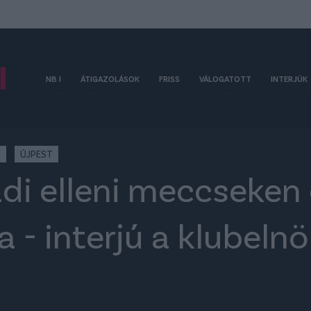
NB I
ÁTIGAZOLÁSOK
FRISS
VÁLOGATOTT
INTERJÚK
K
ÚJPEST
adi elleni meccseken 
a - interjú a klubelnö