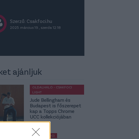
Szerző: Csakfoci.hu
2025. március 19., szerda 12:18
ket ajánljuk
OLDALHÁLÓ - CSAKFOCI
LIGHT
Jude Bellingham és
Budapest is főszerepet
kap a Topps Chrome
UCC kollekciójában
MAGYAR FOCI