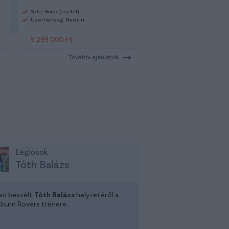
Szín: Bordó (metál)
Üzemanyag: Benzin
9 299 000 Ft
További ajánlatok
Légiósok
Tóth Balázs
tan beszélt
Tóth Balázs
helyzetéről a
kburn Rovers trénere.