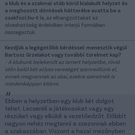
a klub és a szakmai stáb körül kialakult helyzet és
a meghozott döntések hátterébe avatta be a
csakfoci.hu-t is
, az elhangzottakat az
olvashatóság érdekében interjú formában
összegeztük.
Kezdjük a legégetőbb kérdéssel: menesztik végül
Bartosz Grzelakot vagy további türelmet kap?
- A klubunk belekerült az ismert helyzetbe, rövid
időn belül két súlyos vereséget szenvedtünk el,
ennek megvannak az okai, ezekre szeretnék is
mindenképpen kitérni.
Ebben a helyzetben egy klub két dolgot
tehet. Lecseréli a játékosokat vagy egy
részüket vagy elküldi a vezetőedzőt. Előbbit
nagyon nehéz megtenni a szezonnak ebben
a szakaszában. Viszont a hazai mezőnyben