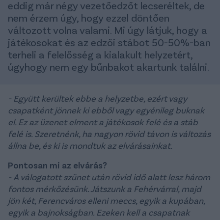
eddig már négy vezetőedzőt lecseréltek, de
nem érzem úgy, hogy ezzel döntően
változott volna valami. Mi úgy látjuk, hogy a
játékosokat és az edzői stábot 50-50%-ban
terheli a felelősség a kialakult helyzetért,
úgyhogy nem egy bűnbakot akartunk találni.
- Együtt kerültek ebbe a helyzetbe, ezért vagy
csapatként jönnek ki ebből vagy egyénileg buknak
el. Ez az üzenet elment a játékosok felé és a stáb
felé is. Szeretnénk, ha nagyon rövid távon is változás
állna be, és ki is mondtuk az elvárásainkat.
Pontosan mi az elvárás?
- A válogatott szünet után rövid idő alatt lesz három
fontos mérkőzésünk. Játszunk a Fehérvárral, majd
jön két, Ferencváros elleni meccs, egyik a kupában,
egyik a bajnokságban. Ezeken kell a csapatnak