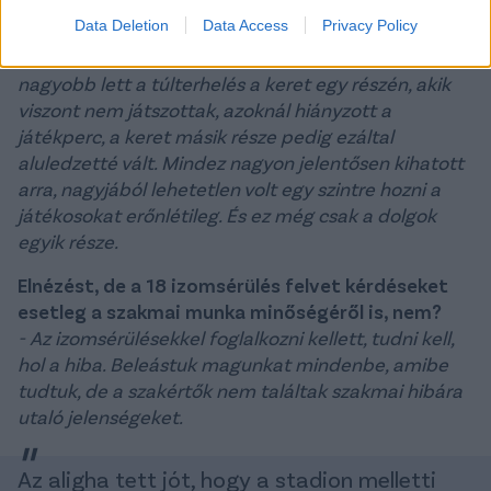
Data Deletion
Data Access
Privacy Policy
- Szűkebb lett a bevethető keretünk, így egyre
nagyobb lett a túlterhelés a keret egy részén, akik
viszont nem játszottak, azoknál hiányzott a
játékperc, a keret másik része pedig ezáltal
aluledzetté vált. Mindez nagyon jelentősen kihatott
arra, nagyjából lehetetlen volt egy szintre hozni a
játékosokat erőnlétileg. És ez még csak a dolgok
egyik része.
Elnézést, de a 18 izomsérülés felvet kérdéseket
esetleg a szakmai munka minőségéről is, nem?
- Az izomsérülésekkel foglalkozni kellett, tudni kell,
hol a hiba. Beleástuk magunkat mindenbe, amibe
tudtuk, de a szakértők nem találtak szakmai hibára
utaló jelenségeket.
Az aligha tett jót, hogy a stadion melletti