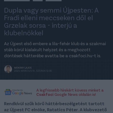
Dupla vagy semmi Újpesten: A
Fradi elleni meccseken dől el
Grzelak sorsa - interjú a
klubelnökkel
Az Újpest első embere a lila-fehér klub és a szakmai
stáb körül kialakult helyzet és a meghozott
döntések hátterébe avatta be a csakfoci.hu-t is.
MOKÁNY LAJOS
2025. MÁRCIUS 19., SZERDA 12:00
A legfrissebb hírekért kövess minket a
Csakfoci
Google News oldalán is!
Rendkívül szűk körű háttérbeszélgetést tartott
az Újpest FC elnöke, Ratatics Péter
.
A klubvezető