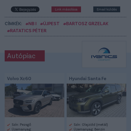
Link másolása
Email küldés
CÍMKÉK:
#NB I
#ÚJPEST
#BARTOSZ GRZELAK
#RATATICS PÉTER
Autópiac
Volvo Xc60
Hyundai Santa Fe
Szín: Pezsgő
Szín: Olajzöld (metál)
Üzemanyag:
Üzemanyag: Benzin