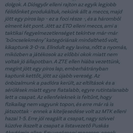
dolgok. A Diósgyőr elleni rajton az egyik legjobb
félidőnket produkáltuk, nekünk állt a meccs, majd
jött egy piros lap - ez a foci része -, és a háromból
elment két pont. Jött az ETO elleni meccs, ami a
taktikai fegyelmezetlenséget tekintve már-már
"bűncselekmény" kategóriának minősíthető volt,
kikaptunk 3-0-ra. Elindult egy lavina, nőtt a nyomás,
miközben a játékosok az előbbi okok miatt nem
voltak jó állapotban. A ZTE ellen hiába vezettünk,
megint jött egy piros lap, emberhátrányban
kaptunk kettőt, jött az újabb vereség. Az
önbizalmunk a padlóra került, az eltiltások és a
sérülések miatt egyre fiatalabb, egyre rutintalanabb
lett a csapat. Az ellenfeleknek is feltűnt, hogy
fizikailag nem vagyunk topon, és erre már rá is
játszottak - ennek a kiteljesedése volt az MTK elleni
hazai 1-5. Erre jól reagált a csapat, nagy szívvel
küzdve ikszelt a csapat a listavezető Puskás
Akadémia ellen. Egy vasárnapi meccsen, ennek