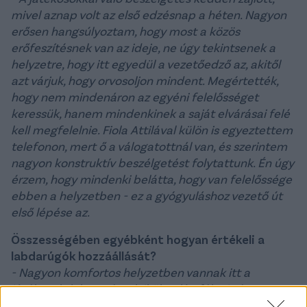
mivel aznap volt az első edzésnap a héten. Nagyon
erősen hangsúlyoztam, hogy most a közös
erőfeszítésnek van az ideje, ne úgy tekintsenek a
helyzetre, hogy itt egyedül a vezetőedző az, akitől
azt várjuk, hogy orvosoljon mindent. Megértették,
hogy nem mindenáron az egyéni felelősséget
keressük, hanem mindenkinek a saját elvárásai felé
kell megfelelnie. Fiola Attilával külön is egyeztettem
telefonon, mert ő a válogatottnál van, és szerintem
nagyon konstruktív beszélgetést folytattunk. Én úgy
érzem, hogy mindenki belátta, hogy van felelőssége
ebben a helyzetben - ez a gyógyuláshoz vezető út
első lépése az.
Összességében egyébként hogyan értékeli a
labdarúgók hozzáállását?
- Nagyon komfortos helyzetben vannak itt a
játékosok, lehet, némelyikük talán félre is értette ezt
a komfortérzetet. A hátteret rendbe tenni nem