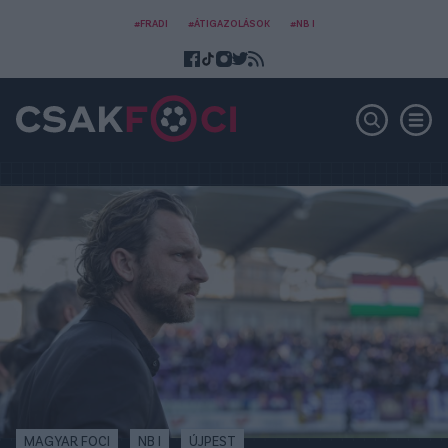
#FRADI
#ÁTIGAZOLÁSOK
#NB I
MAGYAR FOCI
NB I
ÚJPEST