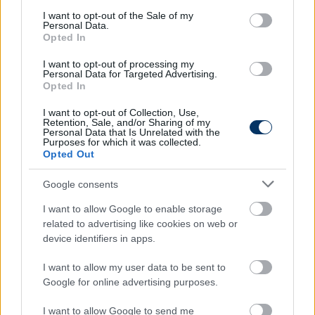
- Nem kértem sem ígéretet, sem garanciát semmire,
consent section.
I want to opt-out of the Sale of my
mert én se tudok ilyet cserébe ígérni. Nézzék meg,
Personal Data.
Opted In
hogy az említett három mérkőzés hoz-e szerintük
érdemi változásokat, és ez alapján hozzanak
I want to opt-out of processing my
ítéletet. A drukkereket az érzelmeik vezérlik, ez így
Personal Data for Targeted Advertising.
Opted In
van jól, így nem meglepő, hogy egyre nagyobb a
zúgolódás, de őket is beavattuk azokba a háttérben
I want to opt-out of Collection, Use,
Retention, Sale, and/or Sharing of my
zajló folyamatokba és okokba, amik ide vezettek.
Personal Data that Is Unrelated with the
Sok dolgot megértettek, elfogadtak, bízunk abban,
Purposes for which it was collected.
Opted Out
hogy ők is segítenek majd a kérdőjelet
kiegyenesíteni a következő három meccsen.
Google consents
Ha a folyamatokat nézi, akkor mik azok a
I want to allow Google to enable storage
történések, amelyek Ön szerint idáig vezettek?
related to advertising like cookies on web or
- Onnan indítanék, hogy alapvetően nyáron azt
device identifiers in apps.
ígértük, hogy az első szezon egy alakuló év lesz, így
I want to allow my user data to be sent to
tudtuk, hogy lesznek hullámvölgyek, de ilyen
Google for online advertising purposes.
mélységű hullámvölgyre azonban nem számítottam.
A nehézségek mentén is tartható az első hatba
I want to allow Google to send me