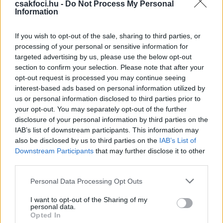
csakfoci.hu -
Do Not Process My Personal
megy egyik napról a másikra, vannak elmaradásaink
Information
a közvetlen riválisainkhoz képest az elmúlt 10 év
miatt, de az alapvető dolgokat fair módon
If you wish to opt-out of the sale, sharing to third parties, or
rendeztük a játékosok felé, nagyon sokat javítottunk
processing of your personal or sensitive information for
targeted advertising by us, please use the below opt-out
már a körülményeken.
section to confirm your selection. Please note that after your
opt-out request is processed you may continue seeing
Mi a részünket teljesítjük, ideje, hogy a másik
interest-based ads based on personal information utilized by
oldal is így tegyen. Nem mindenki alkalmas
us or personal information disclosed to third parties prior to
your opt-out. You may separately opt-out of the further
arra, hogy egy Újpest szintű klub játékosa
disclosure of your personal information by third parties on the
legyen, ezekről is döntést hoz a következő
IAB’s list of downstream participants. This information may
időszak, és mi is.
also be disclosed by us to third parties on the
IAB’s List of
Downstream Participants
that may further disclose it to other
third parties.
Kedden a csapat mellett a szurkolói csoportokkal
Please note that this website/app uses one or more Google
is volt egy beszélgetése, és velük is ismertette a
Personal Data Processing Opt Outs
services and may gather and store information including but
döntést. Mivel Fradi elleni meccseken is dől majd
not limited to your visit or usage behaviour. You may click to
I want to opt-out of the Sharing of my
el a "jövő", volt esetleg feléjük valami kérése, hogy
personal data.
grant or deny consent to Google and its third-party tags to
ezekhez a mérkőzésekhez ők hogyan álljanak?
Opted In
use your data for below specified purposes in below Google