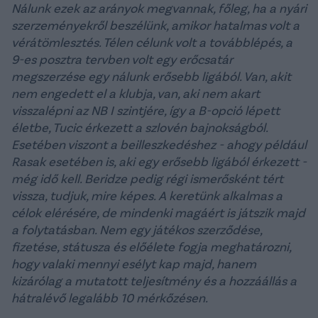
Nálunk ezek az arányok megvannak, főleg, ha a nyári
szerzeményekről beszélünk, amikor hatalmas volt a
vérátömlesztés. Télen célunk volt a továbblépés, a
9-es posztra tervben volt egy erőcsatár
megszerzése egy nálunk erősebb ligából. Van, akit
nem engedett el a klubja, van, aki nem akart
visszalépni az NB I szintjére, így a B-opció lépett
életbe, Tucic érkezett a szlovén bajnokságból.
Esetében viszont a beilleszkedéshez - ahogy például
Rasak esetében is, aki egy erősebb ligából érkezett -
még idő kell. Beridze pedig régi ismerősként tért
vissza, tudjuk, mire képes. A keretünk alkalmas a
célok elérésére, de mindenki magáért is játszik majd
a folytatásban. Nem egy játékos szerződése,
fizetése, státusza és előélete fogja meghatározni,
hogy valaki mennyi esélyt kap majd, hanem
kizárólag a mutatott teljesítmény és a hozzáállás a
hátralévő legalább 10 mérkőzésen.