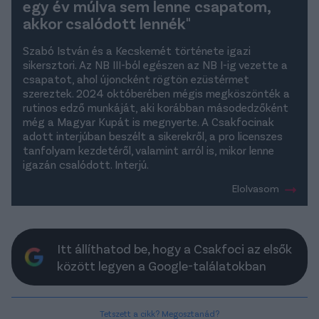
egy év múlva sem lenne csapatom,
akkor csalódott lennék"
Szabó István és a Kecskemét története igazi
sikersztori. Az NB III-ból egészen az NB I-ig vezette a
csapatot, ahol újoncként rögtön ezüstérmet
szereztek. 2024 októberében mégis megköszönték a
rutinos edző munkáját, aki korábban másodedzőként
még a Magyar Kupát is megnyerte. A Csakfocinak
adott interjúban beszélt a sikerekről, a pro licenszes
tanfolyam kezdetéről, valamint arról is, mikor lenne
igazán csalódott. Interjú.
Elolvasom
Itt állíthatod be, hogy a Csakfoci az elsők
között legyen a Google-találatokban
Tetszett a cikk? Megosztanád?