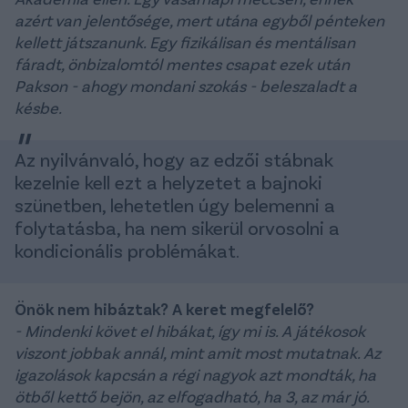
azért van jelentősége, mert utána egyből pénteken
kellett játszanunk. Egy fizikálisan és mentálisan
fáradt, önbizalomtól mentes csapat ezek után
Pakson - ahogy mondani szokás - beleszaladt a
késbe.
Az nyilvánvaló, hogy az edzői stábnak
kezelnie kell ezt a helyzetet a bajnoki
szünetben, lehetetlen úgy belemenni a
folytatásba, ha nem sikerül orvosolni a
kondicionális problémákat.
Önök nem hibáztak? A keret megfelelő?
- Mindenki követ el hibákat, így mi is. A játékosok
viszont jobbak annál, mint amit most mutatnak. Az
igazolások kapcsán a régi nagyok azt mondták, ha
ötből kettő bejön, az elfogadható, ha 3, az már jó.