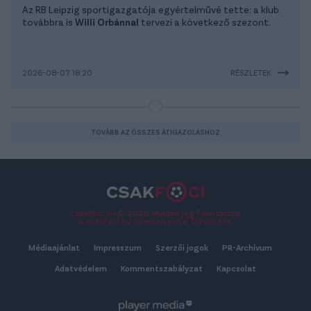
Az RB Leipzig sportigazgatója egyértelművé tette: a klub
továbbra is
Willi Orbánnal
tervezi a következő szezont.
2026-08-07 18:20
RÉSZLETEK
TOVÁBB AZ ÖSSZES ÁTIGAZOLÁSHOZ
Csakfoci.hu © 2026 Minden jog fenntartva.
A csakfoci.hu üzemeltetője: DrFoci Kft.
Médiaajánlat
Impresszum
Szerzői jogok
PR-Archívum
Adatvédelem
Kommentszabályzat
Kapcsolat