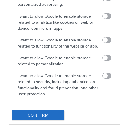
kerülés - mi végig konzekvensen ezt a célt
personalized advertising.
kommunikáltuk -, de ehhez most már egy nagyon
mély gödörből kell kijönni. Hogy hogyan jutottunk
I want to allow Google to enable storage
related to analytics like cookies on web or
idáig? Volt egy jó őszünk, az utolsó körnek úgy
device identifiers in apps.
mentünk neki, hogy akár 3. helyen is telelhetünk. A
nyári átalakulás mértékéhez sokkal jobban sikerült
I want to allow Google to enable storage
az első fél év, mint amit tőlünk vártak.
related to functionality of the website or app.
I want to allow Google to enable storage
A jó ősz túlzott ambíciót és vágyakozást
related to personalization.
szült a szurkolókban, és bevallom, mi is
eljátszadoztunk titkon azzal a gondolattal,
I want to allow Google to enable storage
hogy akár gyorsabban is haladhatunk a
related to security, including authentication
functionality and fraud prevention, and other
célok elérésében. Azonban az ősz és a tél
user protection.
folyamán 18 izomsérültünk volt. Majd amikor
ebből felépültek a játékosok, akkor jöttek a
különböző betegségek - és a sokszor ezzel
CONFIRM
járó karantén -, ami jelentősen csökkentette
a lehetőségeinket.