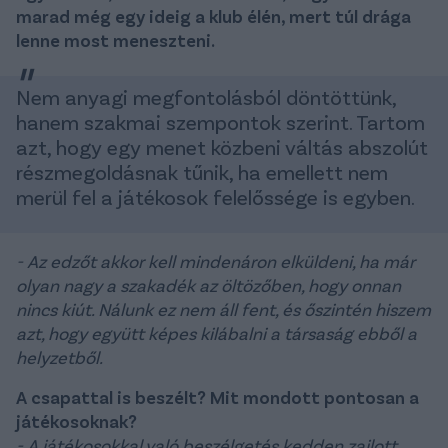
marad még egy ideig a klub élén, mert túl drága
lenne most meneszteni.
Nem anyagi megfontolásból döntöttünk,
hanem szakmai szempontok szerint. Tartom
azt, hogy egy menet közbeni váltás abszolút
részmegoldásnak tűnik, ha emellett nem
merül fel a játékosok felelőssége is egyben.
- Az edzőt akkor kell mindenáron elküldeni, ha már
olyan nagy a szakadék az öltözőben, hogy onnan
nincs kiút. Nálunk ez nem áll fent, és őszintén hiszem
azt, hogy együtt képes kilábalni a társaság ebből a
helyzetből.
A csapattal is beszélt? Mit mondott pontosan a
játékosoknak?
- A játékosokkal való beszélgetés kedden zajlott,