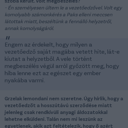
szóba került. Volt megbeszélés?
- Én személyesen ültem le a vezetőedzővel. Volt egy
komolyabb számonkérés a Paks elleni meccsen
látottak miatt, beszéltünk a fennálló helyzetről,
annak komolyságáról.
Engem az érdekelt, hogy milyen a
vezetőedző saját magába vetett hite, lát-e
kiutat a helyzetből. A vele történt
megbeszélés végül arról győzött meg, hogy
hiba lenne ezt az egészet egy ember
nyakába varrni.
Grzelak lemondani nem szeretne. Úgy hírlik, hogy a
vezetőedzőt a hosszútávú szerződése miatt
jelenleg csak rendkívüli anyagi áldozatokkal
lehetne elküldeni. Talán nem mi leszünk az
egyetlenek, akik azt feltételezik, hogy ő azért