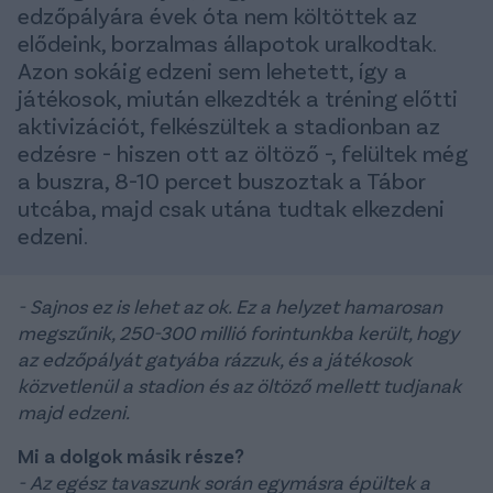
edzőpályára évek óta nem költöttek az
elődeink, borzalmas állapotok uralkodtak.
Azon sokáig edzeni sem lehetett, így a
játékosok, miután elkezdték a tréning előtti
aktivizációt, felkészültek a stadionban az
edzésre - hiszen ott az öltöző -, felültek még
a buszra, 8-10 percet buszoztak a Tábor
utcába, majd csak utána tudtak elkezdeni
edzeni.
- Sajnos ez is lehet az ok. Ez a helyzet hamarosan
megszűnik, 250-300 millió forintunkba került, hogy
az edzőpályát gatyába rázzuk, és a játékosok
közvetlenül a stadion és az öltöző mellett tudjanak
majd edzeni.
Mi a dolgok másik része?
- Az egész tavaszunk során egymásra épültek a