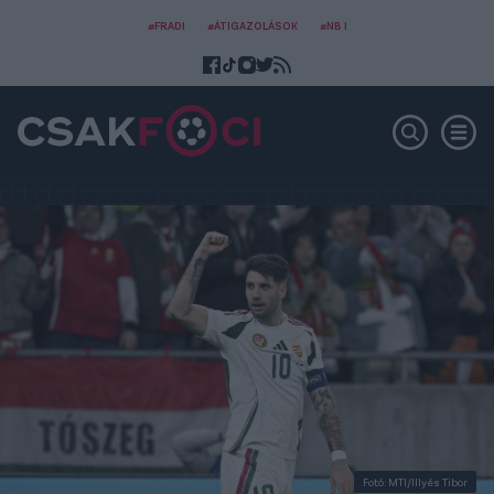
#FRADI
#ÁTIGAZOLÁSOK
#NB I
Fotó: MTI/Illyés Tibor