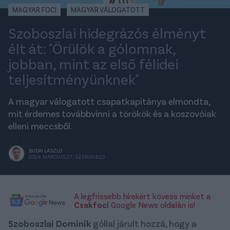
MAGYAR FOCI
MAGYAR VÁLOGATOTT
Szoboszlai hidegrázós élményt
élt át: "Örülök a gólomnak,
jobban, mint az első félidei
teljesítményünknek"
A magyar válogatott csapatkapitánya elmondta,
mit érdemes továbbvinni a törökök és a koszovóiak
elleni meccsből.
BUDAI LÁSZLÓ
2024. MÁRCIUS 27., SZERDA 8:23
A legfrissebb hírekért kövess minket a
Csakfoci
Google News oldalán is!
Szoboszlai Dominik
góllal járult hozzá, hogy a