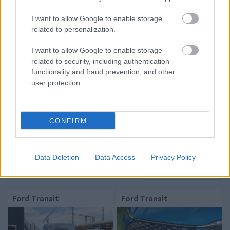
Itt állíthatod be, hogy a Csakfoci az elsők
I want to allow Google to enable storage
között legyen a Google-találatokban
related to personalization.
I want to allow Google to enable storage
Tetszett a cikk? Megosztanád?
related to security, including authentication
functionality and fraud prevention, and other
Link másolása
Email küldés
user protection.
CÍMKÉK:
#MAGYAR VÁLOGATOTT
#SZOBOSZLAI
DOMINIK
#MAGYAR-KOSZOVÓI
CONFIRM
Autópiac
Data Deletion
Data Access
Privacy Policy
Ford Transit
Ford Transit