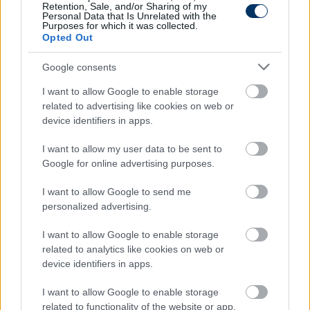
Retention, Sale, and/or Sharing of my
Personal Data that Is Unrelated with the
Purposes for which it was collected.
Opted Out
Google consents
I want to allow Google to enable storage
related to advertising like cookies on web or
device identifiers in apps.
Rossi Koszovó legyőzése után: "Néha
I want to allow my user data to be sent to
a labdával akartunk besétálni a
Google for online advertising purposes.
kapuba, jó lecke volt" - a kapitány
szerint szinte teljes az Eb-keret
I want to allow Google to send me
personalized advertising.
Így értékelte Marco Rossi szövetségi kapitány a
magyar válogatott 2-0-s keddi győzelmét Koszovó
I want to allow Google to enable storage
ellen.
related to analytics like cookies on web or
device identifiers in apps.
Elolvasom
I want to allow Google to enable storage
related to functionality of the website or app.