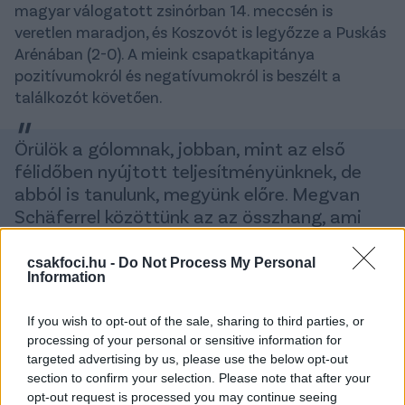
magyar válogatott zsinórban 14. meccsén is
veretlen maradjon, és Koszovót is legyőzze a Puskás
Arénában (2-0). A mieink csapatkapitánya
pozitívumokról és negatívumokról is beszélt a
találkozót követően.
Örülök a gólomnak, jobban, mint az első
félidőben nyújtott teljesítményünknek, de
abból is tanulunk, megyünk előre. Megvan
Schäferrel közöttünk az az összhang, ami
kell egy csapatba, de mindenki ugyanúgy érti
a másikat, jó közösség vagyunk, emiatt
csakfoci.hu -
Do Not Process My Personal
Information
vagyunk ilyen sikeresek
If you wish to opt-out of the sale, sharing to third parties, or
- mondta Szoboszlai az
M4 Sportnak
, és arra is
processing of your personal or sensitive information for
targeted advertising by us, please use the below opt-out
reagált, milyen érzés, amikor a szurkolók a nevét
section to confirm your selection. Please note that after your
skandálják.
opt-out request is processed you may continue seeing