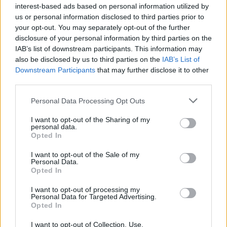
interest-based ads based on personal information utilized by
- Nagyon örülök neki, őszinte leszek, ki is rázott a
us or personal information disclosed to third parties prior to
hideg. Innen is mindenkinek köszönöm, remélem,
your opt-out. You may separately opt-out of the further
még sokszor fogják ezt megtenni.
disclosure of your personal information by third parties on the
IAB’s list of downstream participants. This information may
A 23 éves labdarúgó azt is elárulta, mit érdemes
also be disclosed by us to third parties on the
IAB’s List of
elvinni a hosszabb, válogatott meccsek nélküli
Downstream Participants
that may further disclose it to other
szünetre és a későbbiekre a törökök és a koszovóiak
third parties.
elleni meccsből.
Please note that this website/app uses one or more Google
Personal Data Processing Opt Outs
services and may gather and store information including but
- Hiányozni fognak a társak, a szurkolók, a stáb, de
not limited to your visit or usage behaviour. You may click to
I want to opt-out of the Sharing of my
ebből a két meccsből is viszünk olyanokat tovább,
personal data.
grant or deny consent to Google and its third-party tags to
amik nem úgy sikerültek, ahogy vártuk, és olyanokat
Opted In
use your data for below specified purposes in below Google
is, amik viszont sikerültek. Például mindkét meccsen
consent section.
I want to opt-out of the Sale of my
a második félidőben nyújtott teljesítményünket.
Personal Data.
Opted In
Olvastad már?
I want to opt-out of processing my
Personal Data for Targeted Advertising.
Opted In
I want to opt-out of Collection, Use,