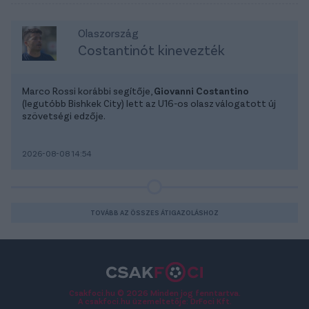
Olaszország
Costantinót kinevezték
Marco Rossi korábbi segítője,
Giovanni Costantino
(legutóbb Bishkek City) lett az U16-os olasz válogatott új
szövetségi edzője.
2026-08-08 14:54
TOVÁBB AZ ÖSSZES ÁTIGAZOLÁSHOZ
Csakfoci.hu © 2026 Minden jog fenntartva.
A csakfoci.hu üzemeltetője: DrFoci Kft.