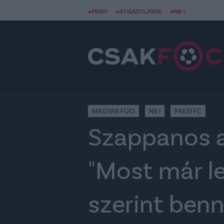
#FRADI
#ÁTIGAZOLÁSOK
#NB I
MAGYAR FOCI
NB I
PAKSI FC
Szappanos a 
"Most már l
szerint benn