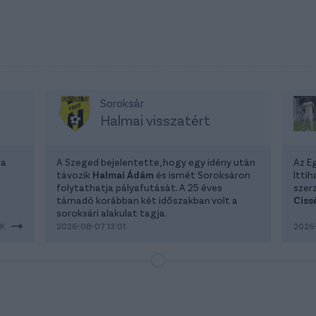
Soroksár
Halmai visszatért
 a
A Szeged bejelentette, hogy egy idény után
Az E
távozik
Halmai Ádám
és ismét Soroksáron
Itti
folytathatja pályafutását. A 25 éves
szer
támadó korábban két időszakban volt a
Ciss
soroksári alakulat tagja.
EK
2026-08-07 13:01
2026-