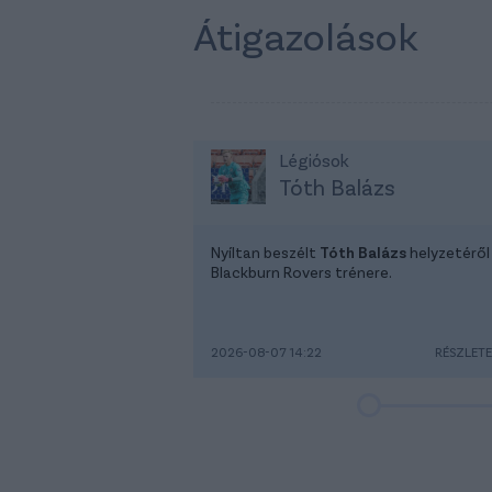
Átigazolások
Légiósok
Tóth Balázs
Nyíltan beszélt
Tóth Balázs
helyzetéről
Blackburn Rovers trénere.
2026-08-07 14:22
RÉSZLET