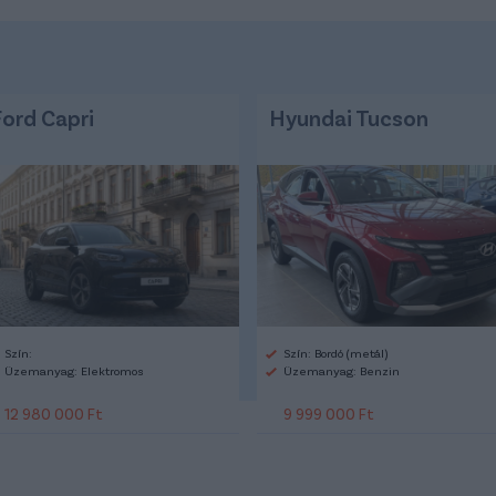
Ford Capri
Hyundai Tucson
Szín:
Szín: Bordó (metál)
Üzemanyag: Elektromos
Üzemanyag: Benzin
12 980 000 Ft
9 999 000 Ft