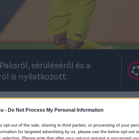
aksról, sérüléséről és a
l is nyilatkozott.
rt kövess minket a
Csakfoci
Google News oldalán is!
Eze
hu -
Do Not Process My Personal Information
a bennmaradás céljával kezdte az OTP Bank
is céljuk lehet a dobogó elérése.
to opt-out of the sale, sharing to third parties, or processing of your per
formation for targeted advertising by us, please use the below opt-out s
a Ferencvároson kívül, teljesen reális célként
r selection. Please note that after your opt-out request is processed y