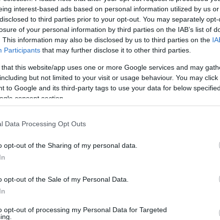
eing interest-based ads based on personal information utilized by us or
ár lehet célunk a dobogó, de még sok
disclosed to third parties prior to your opt-out. You may separately opt-
kerüljön. Nem az FTC-t kell figyelni, nem is
losure of your personal information by third parties on the IAB’s list of
iválist
- mondta az M1 aktuális csatornának a
. This information may also be disclosed by us to third parties on the
IA
Participants
that may further disclose it to other third parties.
iatt egy hónapos kihagyással számol, mint
tak meg a vizsgálatok a jobb térdében, csak
 that this website/app uses one or more Google services and may gath
including but not limited to your visit or usage behaviour. You may click 
 to Google and its third-party tags to use your data for below specifi
ogle consent section.
áltozás egyik oka, hogy a gólkirály Varga
át kellett alakítani a csapatjátékot, de
l Data Processing Opt Outs
ert igenis meg tudnak nyerni 1-0-ra
szönhető, hogy inkább az eredményt helyezik
o opt-out of the Sharing of my personal data.
lt szereznek.
In
 utolsó emberig. Haraszti Zsolt ügyvezetőnek
o opt-out of the Sale of my Personal Data.
In
iválogatta a játékosokat. Megfelelő a szakmai
 játékosokra, éppen ezért nincsenek érzelmi
to opt-out of processing my Personal Data for Targeted
ing.