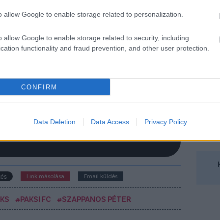
apathoz is odaigazolt - egyszerre
o allow Google to enable storage related to personalization.
ősít egy NB I-es és egy NB II-es
ubot
o allow Google to enable storage related to security, including
NB II-es Kazincbarcikát játékosként, míg az
cation functionality and fraud prevention, and other user protection.
onalbeli Diósgyőrt scoutként erősíti a jövőben
ga József.
Elolvasom
CONFIRM
Data Deletion
Data Access
Privacy Policy
Csakfoci az elsők között legyen a Google-
Link másolása
Email küldés
AKS
#PAKSI FC
#SZAPPANOS PÉTER