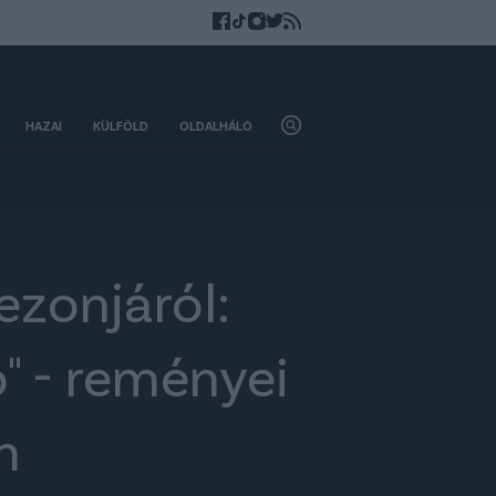
HAZAI
KÜLFÖLD
OLDALHÁLÓ
ezonjáról:
" - reményei
n