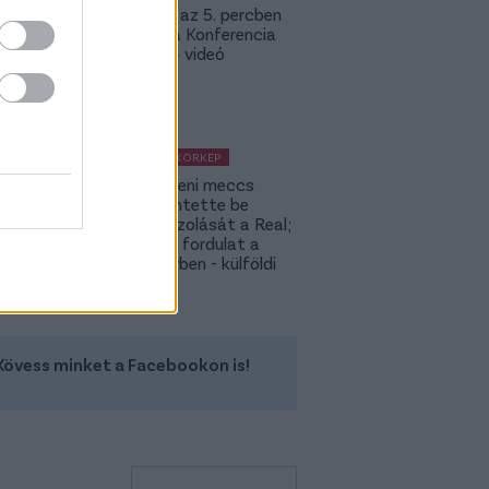
Bolla már az 5. percben
betalált a Konferencia
Ligában – videó
KÜLFÖLDI KÖRKÉP
A Fradi elleni meccs
előtt jelentette be
rekordigazolását a Real;
hatalmas fordulat a
Rodri-ügyben - külföldi
körkép
Kövess minket a Facebookon is!