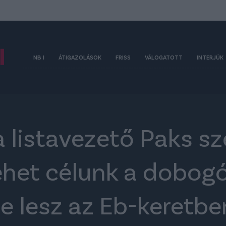
NB I
ÁTIGAZOLÁSOK
FRISS
VÁLOGATOTT
INTERJÚK
listavezető Paks sz
ehet célunk a dobogó
e lesz az Eb-keretbe