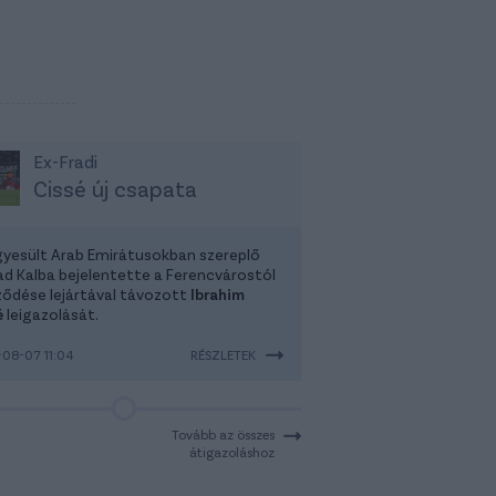
Ex-Fradi
Cissé új csapata
gyesült Arab Emirátusokban szereplő
had Kalba bejelentette a Ferencvárostól
ződése lejártával távozott
Ibrahim
é
leigazolását.
08-07 11:04
RÉSZLETEK
Tovább az összes
átigazoláshoz