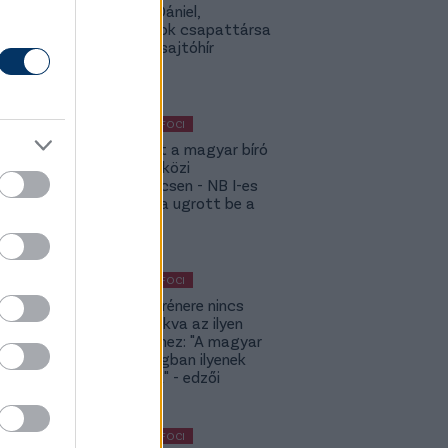
Gazdag Dániel,
világbajnok csapattársa
is lehet - sajtóhír
KÜLFÖLDI FOCI
Megsérült a magyar bíró
a nemzetközi
kupameccsen - NB I-es
honfitársa ugrott be a
helyére
KÜLFÖLDI FOCI
A DVSC trénere nincs
hozzászokva az ilyen
meccsekhez: "A magyar
bajnokságban ilyenek
nincsenek" - edzői
értékelés
KÜLFÖLDI FOCI