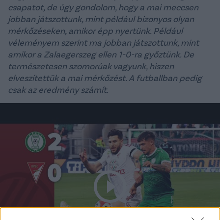
csapatot, de úgy gondolom, hogy a mai meccsen
jobban játszottunk, mint például bizonyos olyan
mérkőzéseken, amikor épp nyertünk. Például
véleményem szerint ma jobban játszottunk, mint
amikor a Zalaegerszeg ellen 1-0-ra győztünk. De
természetesen szomorúak vagyunk, hiszen
elveszítettük a mai mérkőzést. A futballban pedig
csak az eredmény számít.