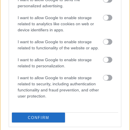
karaktereket a pályán.
personalized advertising.
I want to allow Google to enable storage
Ami pedig Varga Barnabást illeti, egy remek
related to analytics like cookies on web or
srác, igazi profi csatár, de játszott két
device identifiers in apps.
mérkőzést a válogatottban, visszajött,
I want to allow Google to enable storage
pályára lépett a Konferencia Ligában és a
related to functionality of the website or app.
bajnokságban is. Nem vagyok bolond, nem
kockáztathatom meg, hogy egy ilyen fontos
I want to allow Google to enable storage
játékosom megsérüljön. Adtam neki egy kis
related to personalization.
pihenőt, mert szükségünk van rá a pályán.
I want to allow Google to enable storage
Hogyha hat mérkőzést ugyanazzal a
related to security, including authentication
kezdővel játszanék le, az egy öngyilkos
functionality and fraud prevention, and other
küldetés lenne.
user protection.
Szabó István (KTE):
-
Az első 25 perc kifejezetten
CONFIRM
tetszett, megvoltak a támadásaink, de utána egész
egyszerűen felőrölt minket a Ferencváros, ami egy