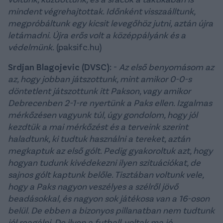
mindent végrehajtottak. Időnként visszaálltunk,
megpróbáltunk egy kicsit levegőhöz jutni, aztán újra
letámadni. Újra erős volt a középpályánk és a
védelmünk.
(paksifc.hu)
Srdjan Blagojevic (DVSC):
-
Az első benyomásom az
az, hogy jobban játszottunk, mint amikor 0-0-s
döntetlent játszottunk itt Pakson, vagy amikor
Debrecenben 2-1-re nyertünk a Paks ellen. Izgalmas
mérkőzésen vagyunk túl, úgy gondolom, hogy jól
kezdtük a mai mérkőzést és a terveink szerint
haladtunk, ki tudtuk használni a tereket, aztán
megkaptuk az első gólt. Pedig gyakoroltuk azt, hogy
hogyan tudunk kivédekezni ilyen szituációkat, de
sajnos gólt kaptunk belőle. Tisztában voltunk vele,
hogy a Paks nagyon veszélyes a szélről jövő
beadásokkal, és nagyon sok játékosa van a 16-oson
belül. De ebben a bizonyos pillanatban nem tudtunk
jól reagálni. De ilyen a futball, voltak ma jó