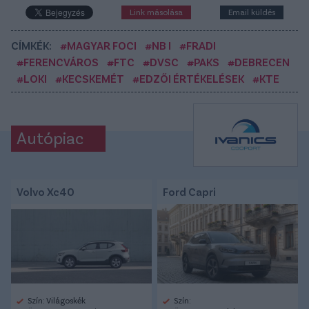
Link másolása
Email küldés
CÍMKÉK:
#MAGYAR FOCI
#NB I
#FRADI
#FERENCVÁROS
#FTC
#DVSC
#PAKS
#DEBRECEN
#LOKI
#KECSKEMÉT
#EDZŐI ÉRTÉKELÉSEK
#KTE
Autópiac
Volvo Xc40
Ford Capri
Szín: Világoskék
Szín: