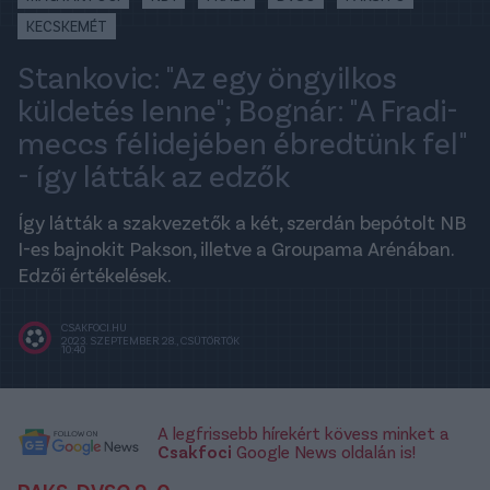
KECSKEMÉT
Stankovic: "Az egy öngyilkos
küldetés lenne"; Bognár: "A Fradi-
meccs félidejében ébredtünk fel"
- így látták az edzők
Így látták a szakvezetők a két, szerdán bepótolt NB
I-es bajnokit Pakson, illetve a Groupama Arénában.
Edzői értékelések.
CSAKFOCI.HU
2023. SZEPTEMBER 28., CSÜTÖRTÖK
10:40
A legfrissebb hírekért kövess minket a
Csakfoci
Google News oldalán is!