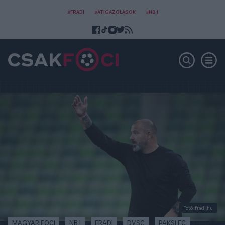
#FRADI
#ÁTIGAZOLÁSOK
#NB I
Fotó: fradi.hu
MAGYAR FOCI
NB I
FRADI
DVSC
PAKSI FC