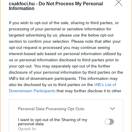
csakfoci.hu -
Do Not Process My Personal
Information
If you wish to opt-out of the sale, sharing to third parties, or
processing of your personal or sensitive information for
targeted advertising by us, please use the below opt-out
FERENCVÁROS-KECSKEMÉT 1-0
section to confirm your selection. Please note that after your
opt-out request is processed you may continue seeing
Bővebb beszámoló a mérkőzésről itt!
interest-based ads based on personal information utilized by
us or personal information disclosed to third parties prior to
Dejan Stankovic (FTC):
-
A szögletrúgás az egyik
your opt-out. You may separately opt-out of the further
igen fontos eleme a játéknak, emlékszem,
disclosure of your personal information by third parties on the
játékoskoromban is sok meccset döntött el egy-egy
IAB’s list of downstream participants. This information may
rögzített szituáció. A Kecskemét is próbált helyet
also be disclosed by us to third parties on the
IAB’s List of
találni a tizenhatosunkon belül, ám ez egy nagyon jó
Downstream Participants
that may further disclose it to other
csapatmunka volt a pályán. A szurkolókkal együtt
third parties.
remek munkát végeztünk szerda este. Nagyon
Please note that this website/app uses one or more Google
Personal Data Processing Opt Outs
örülök, hogy sikerült betalálnunk, hiszen sok
services and may gather and store information including but
nehézségünk van. Ez nem kifogás, de háromnaponta
not limited to your visit or usage behaviour. You may click to
I want to opt-out of the Sharing of my
personal data.
mérkőzéseket játszunk, nyilván problémát jelent
grant or deny consent to Google and its third-party tags to
Opted In