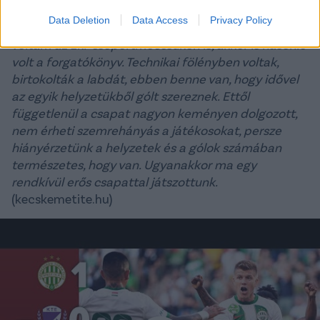
nemzetközi kupa csoportkörében szereplő
Data Deletion
Data Access
Privacy Policy
csapattól nem meglepő, normális, ha ez történik. Itt
voltam az Ekl-csoportmeccsükön is, akkor is hasonló
volt a forgatókönyv. Technikai fölényben voltak,
birtokolták a labdát, ebben benne van, hogy idővel
az egyik helyzetükből gólt szereznek. Ettől
függetlenül a csapat nagyon keményen dolgozott,
nem érheti szemrehányás a játékosokat, persze
hiányérzetünk a helyzetek és a gólok számában
természetes, hogy van. Ugyanakkor ma egy
rendkívül erős csapattal játszottunk.
(kecskemetite.hu)