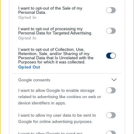
maga a rotáció is, ezért védenem kell a
use your data for below specified purposes in below Google
consent section.
játékosaimat a sérüléstől. Ez ma jó munka volt. A
I want to opt-out of the Sale of my
Personal Data.
második félidőben egyetlen szögletet, lövést sem
Opted In
tudott végrehajtani az ellenfél, kontrollálni tudtuk a
mérkőzést. Talán az első félidőben voltak
I want to opt-out of processing my
Personal Data for Targeted Advertising.
problémáink az olyan helyzetekben, amikor nem
Opted In
volt nálunk a labda, de a 22. perctől maximálisan
I want to opt-out of Collection, Use,
kontrolláltuk a mérkőzést. Egy ilyen erőltetett
Retention, Sale, and/or Sharing of my
menetben két célunk lehet: győzni és a
Personal Data that Is Unrelated with the
Purposes for which it was collected.
csapatszellemet fenntartani
– mondta el a szerb
Opted Out
tréner a fradi.hu cikke szerint.
Google consents
A Ferencváros vezetőedzője újságírói kérdésre
I want to allow Google to enable storage
válaszolva Sigér Dávidról és Varga Barnabásról is
related to advertising like cookies on web or
beszélt.
device identifiers in apps.
-
Sigér Dávid egy igazi vezér a pályán, gyakorlatilag a
I want to allow my user data to be sent to
meghosszabbított jobbkezem. Teljes mértékben
Google for online advertising purposes.
rendet tart, nagyon jó összhangot tart a
csapatrészek között
– szeretem az ilyen
I want to allow Google to send me