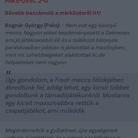
PAKS-DVSC 2-0
Bővebb beszámoló a mérkőzésről itt!
Bognár György (Paks):
-
Nem volt egy könnyű
meccs. Nagyon sokat kezdeményezett a Debrecen,
ami jó játékosokból áll, és a találkozó bizonyos
periódusaiban jobban is játszottak a mezőnyben,
mint mi. Lehetőségeket alakítottak ki, de
helyzeteket nem nagyon.
Úgy gondolom, a Fradi-meccs félidejében
ébredtünk fel, addig lehet, egy kicsit többet
gondoltunk a támadójátékunkról. Mostanra
egy kicsit masszívabbra vettük a
csapatjátékot, ami működik.
Megérdemeltük a győzelmet, újra egységesek
voltunk, küzdöttünk, és a srácok a taktikában is