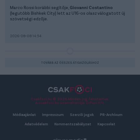
Marco Rossi korábbi segítője,
Giovanni Costantino
(legutóbb Bishkek City) lett az U16-os olasz válogatott új
szövetségi edzője.
2026-08-08 14:54
TOVÁBB AZ ÖSSZES ÁTIGAZOLÁSHOZ
Csakfoci.hu © 2026 Minden jog fenntartva.
A csakfoci.hu üzemeltetője: DrFoci Kft.
Médiaajánlat
Impresszum
Szerzői jogok
PR-Archívum
Adatvédelem
Kommentszabályzat
Kapcsolat