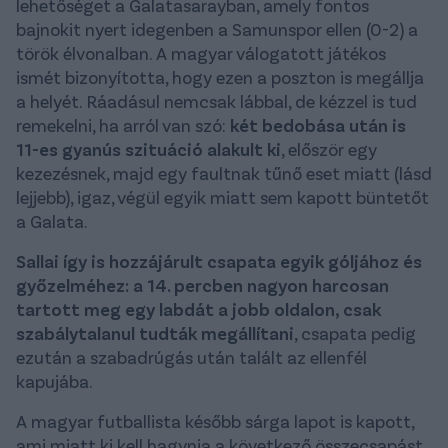
lehetőséget a Galatasarayban, amely fontos
bajnokit nyert idegenben a Samunspor ellen (0-2) a
török élvonalban. A magyar válogatott játékos
ismét bizonyította, hogy ezen a poszton is megállja
a helyét. Ráadásul nemcsak lábbal, de kézzel is tud
remekelni, ha arról van szó:
két bedobása után is
11-es gyanús szituáció alakult ki
, először egy
kezezésnek, majd egy faultnak tűnő eset miatt (lásd
lejjebb), igaz, végül egyik miatt sem kapott büntetőt
a Galata.
Sallai így is hozzájárult csapata egyik góljához és
győzelméhez: a 14. percben nagyon harcosan
tartott meg egy labdát a jobb oldalon, csak
szabálytalanul tudták megállítani
, csapata pedig
ezután a szabadrúgás után talált az ellenfél
kapujába.
A magyar futballista később sárga lapot is kapott,
ami miatt ki kell hagynia a következő összecsapást.