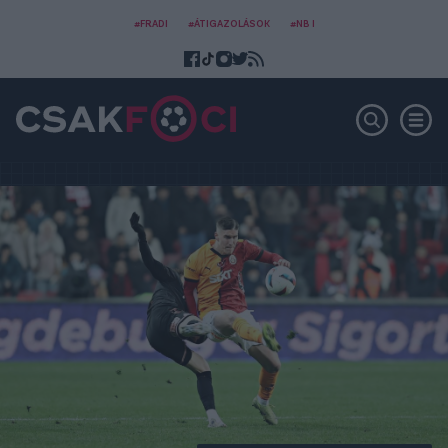
#FRADI
#ÁTIGAZOLÁSOK
#NB I