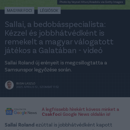
Photo by Veysel Altun/Anadolu via Getty Images
MAGYAR FOCI
LÉGIÓSOK
Sallai, a bedobásspecialista:
Kézzel és jobbhátvédként is
remekelt a magyar válogatott
játékos a Galatában - videó
Sallai Roland új erényeit is megcsillogtatta a
Samsunspor legyőzése során.
BUDAI LÁSZLÓ
2025. ÁPRILIS 12., SZOMBAT 11:52
A legfrissebb hírekért kövess minket a
Csakfoci
Google News oldalán is!
Sallai Roland
ezúttal is jobbhátvédként kapott