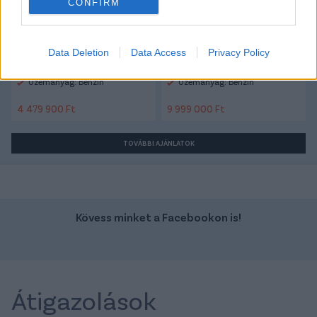
CONFIRM
Data Deletion
Data Access
Privacy Policy
Szín: Zöld
Szín: Bordó (metál)
Üzemanyag: Benzin
Üzemanyag: Benzin
4 479 900 Ft
9 999 000 Ft
TOVÁBBI AJÁNLATOK
Kövess minket a Facebookon is!
Átigazolások