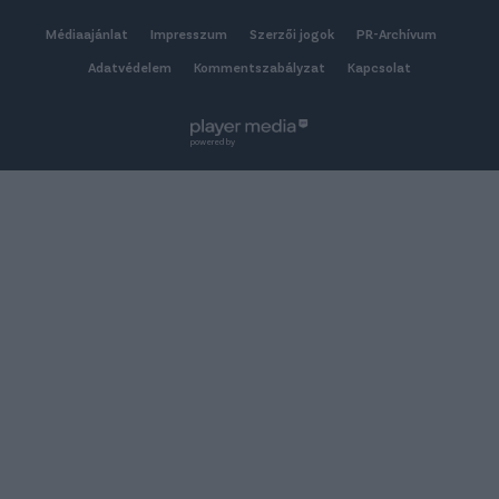
Médiaajánlat
Impresszum
Szerzői jogok
PR-Archívum
Adatvédelem
Kommentszabályzat
Kapcsolat
powered by