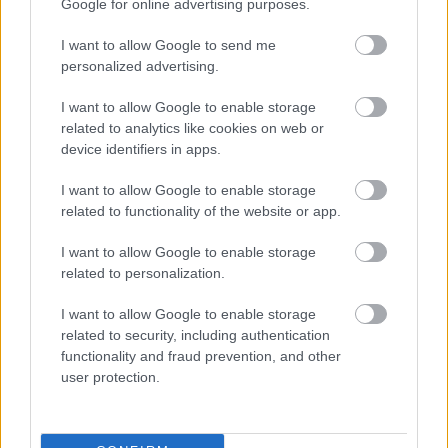
Google for online advertising purposes.
Itt állíthatod be, hogy a Csakfoci az elsők
között legyen a Google-találatokban
I want to allow Google to send me
personalized advertising.
I want to allow Google to enable storage
Tetszett a cikk? Megosztanád?
related to analytics like cookies on web or
device identifiers in apps.
Link másolása
Email küldés
I want to allow Google to enable storage
CÍMKÉK:
#LÉGIÓSOK
#VIDEÓ
#SALLAI ROLAND
related to functionality of the website or app.
#GALATASARAY
I want to allow Google to enable storage
related to personalization.
Autópiac
I want to allow Google to enable storage
related to security, including authentication
functionality and fraud prevention, and other
user protection.
Kawasaki Mule
Hyundai Tucson