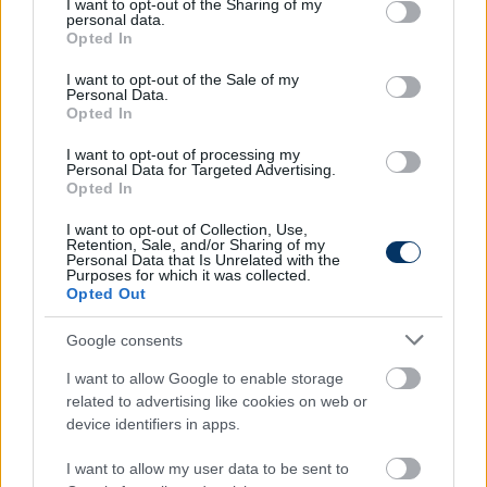
not limited to your visit or usage behaviour. You may click to
I want to opt-out of the Sharing of my
personal data.
grant or deny consent to Google and its third-party tags to
Opted In
use your data for below specified purposes in below Google
consent section.
I want to opt-out of the Sale of my
Personal Data.
Opted In
I want to opt-out of processing my
Personal Data for Targeted Advertising.
Opted In
I want to opt-out of Collection, Use,
Retention, Sale, and/or Sharing of my
Personal Data that Is Unrelated with the
Gulácsi reagált a távozásáról szóló
Purposes for which it was collected.
hírekre: "Nagyon egyszerű a szituáció"
Opted Out
A magyar válogatott kapus annak kapcsán beszélt
Google consents
jövőjéről, hogy Németországban néhány napja arról
I want to allow Google to enable storage
írtak: nyáron elhagyhatja Lipcsét.
related to advertising like cookies on web or
Elolvasom
device identifiers in apps.
I want to allow my user data to be sent to