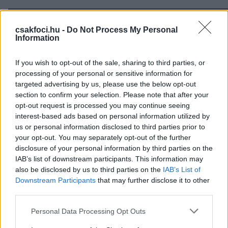
csakfoci.hu -
Do Not Process My Personal
Information
If you wish to opt-out of the sale, sharing to third parties, or
processing of your personal or sensitive information for
targeted advertising by us, please use the below opt-out
section to confirm your selection. Please note that after your
opt-out request is processed you may continue seeing
interest-based ads based on personal information utilized by
us or personal information disclosed to third parties prior to
your opt-out. You may separately opt-out of the further
disclosure of your personal information by third parties on the
IAB’s list of downstream participants. This information may
also be disclosed by us to third parties on the
IAB’s List of
Downstream Participants
that may further disclose it to other
Olvastad már?
third parties.
Please note that this website/app uses one or more Google
Personal Data Processing Opt Outs
services and may gather and store information including but