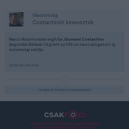
Olaszország
Costantinót kinevezték
Marco Rossi korábbi segítője,
Giovanni Costantino
(legutóbb Bishkek City) lett az U16-os olasz válogatott új
szövetségi edzője.
2026-08-08 14:54
TOVÁBB AZ ÖSSZES ÁTIGAZOLÁSHOZ
Csakfoci.hu © 2026 Minden jog fenntartva.
A csakfoci.hu üzemeltetője: DrFoci Kft.