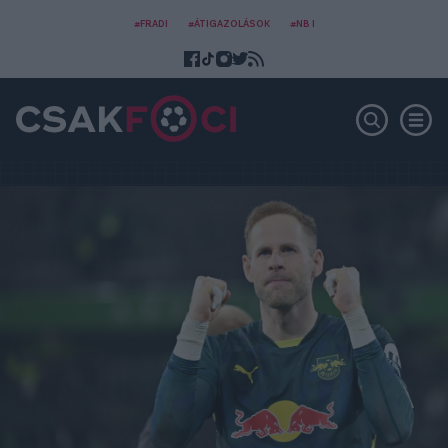
#FRADI
#ÁTIGAZOLÁSOK
#NB I