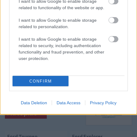
I want to allow Google to enable storage
related to functionality of the website or app.
I want to allow Google to enable storage
Itt állíthatod be, hogy a Csakfoci az elsők
related to personalization.
között legyen a Google-találatokban
I want to allow Google to enable storage
related to security, including authentication
functionality and fraud prevention, and other
Tetszett a cikk? Megosztanád?
user protection.
Link másolása
Email küldés
CÍMKÉK:
#LÉGIÓSOK
#ÁTIGAZOLÁSOK
#RB LEIPZIG
CONFIRM
#GULÁCSI PÉTER
Data Deletion
Data Access
Privacy Policy
Autópiac
Ford Tourneo
Ford Explorer