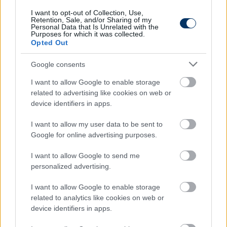
Olvastad már?
I want to opt-out of Collection, Use,
Retention, Sale, and/or Sharing of my
Personal Data that Is Unrelated with the
Purposes for which it was collected.
Opted Out
Google consents
I want to allow Google to enable storage
related to advertising like cookies on web or
device identifiers in apps.
I want to allow my user data to be sent to
Google for online advertising purposes.
Elindult az ATS Focivilág és a
I want to allow Google to send me
Csakfoci közös díja: Szavazz március
personalized advertising.
legjobb NB I-es fiataljára!
I want to allow Google to enable storage
Az újonnan induló szavazásunkon másodikként
related to analytics like cookies on web or
március legjobb fiatalját keressük az NB I-ből.
device identifiers in apps.
Elolvasom