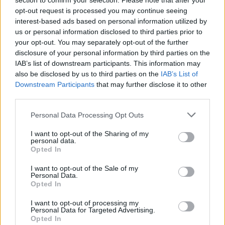
section to confirm your selection. Please note that after your
opt-out request is processed you may continue seeing
– fogalmazott Gulácsi Péter, majd így folytatta.
interest-based ads based on personal information utilized by
us or personal information disclosed to third parties prior to
- Nem titok, hogy jól érzem magam Lipcsében,
your opt-out. You may separately opt-out of the further
disclosure of your personal information by third parties on the
ahogyan a családom is. A klubnál megbecsülnek,
IAB’s list of downstream participants. This information may
fontos szerepem van. A nyáron már harmincöt éves
also be disclosed by us to third parties on the
IAB’s List of
leszek, toronymagasan én vagyok a legidősebb a
Downstream Participants
that may further disclose it to other
csapatban, így előbb-utóbb kapusposzton is
third parties.
megpróbálnak majd fiatalítani. Hogy ez hogyan
Please note that this website/app uses one or more Google
történik, arról rengeteg forgatókönyv van, de elsőre
Personal Data Processing Opt Outs
services and may gather and store information including but
nem tudom megerősíteni a leírtakat, mivel a klubbal
not limited to your visit or usage behaviour. You may click to
I want to opt-out of the Sharing of my
erről még nem beszéltünk. (...) Minden rendben van,
personal data.
grant or deny consent to Google and its third-party tags to
Opted In
velünk még nem beszéltek, az idény végén fogunk
use your data for below specified purposes in below Google
majd beszélni erről
– jelentette ki a magyar
consent section.
I want to opt-out of the Sale of my
válogatott kapus, majd elmondta, hogy a jelenlegi
Personal Data.
Opted In
idény végeredményétől, így az esetleges BL-
indulástól is függ, hogy hogyan tervezik meg a
I want to opt-out of processing my
következő évadot a klubnál.
Personal Data for Targeted Advertising.
Opted In