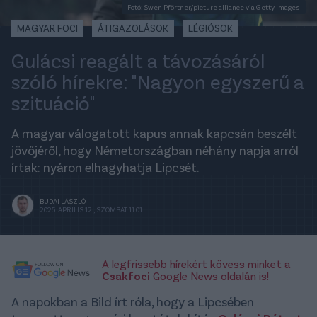
Fotó: Swen Pförtner/picture alliance via Getty Images
MAGYAR FOCI
ÁTIGAZOLÁSOK
LÉGIÓSOK
Gulácsi reagált a távozásáról
szóló hírekre: "Nagyon egyszerű a
szituáció"
A magyar válogatott kapus annak kapcsán beszélt
jövőjéről, hogy Németországban néhány napja arról
írtak: nyáron elhagyhatja Lipcsét.
BUDAI LÁSZLÓ
2025. ÁPRILIS 12., SZOMBAT 11:01
A legfrissebb hírekért kövess minket a
Csakfoci
Google News oldalán is!
A napokban a Bild írt róla, hogy a Lipcsében